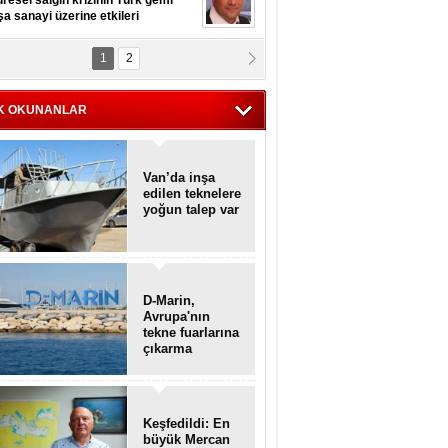
resel salgın krizinin Türk gemi
şa sanayi üzerine etkileri
1
2
pt. MESUT AZMİ GÖKSOY
lavuz kaptan kardeşlerime
hafen...
K OKUNANLAR
Van’da inşa
edilen teknelere
yoğun talep var
D-Marin,
Avrupa'nın
tekne fuarlarına
çıkarma
yapacak
Keşfedildi: En
büyük Mercan