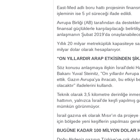
East-Med adlı boru hattı projesinin finans
işleminin ise 5 yıl süreceği ifade edildi.
Avrupa Birliği (AB) tarafından da destekle
finansal güçlüklerle karşılaşılacağı belirt
anlaşmanın Şubat 2019'da onaylanabileceği
Yıllık 20 milyar metreküplük kapasiteye sah
milyar dolar olarak hesaplanıyor.
“ON YILLARDIR ARAP ETKİSİNDEN ŞİK
Söz konusu anlaşmaya ilişkin İsrail'deki H
Bakanı Yuval Steinitz, "On yıllardır Avrup
ettik. Gazın Avrupa'ya ihracatı, bu etkiyi b
olacaktır" ifadelerini kullandı.
Teknik olarak 3,5 kilometre derinliğe inme
hattının, yalnızca İsrail'de keşfi yapılmış
mümkün görünmüyor.
İsrail gazına ek olarak Mısır'ın da projey
için bölgede yeni keşiflerin yapılması gere
BUGÜNE KADAR 100 MİLYON DOLAR 
Doğu Akdeniz gazının Türkiye'ye çok daha 