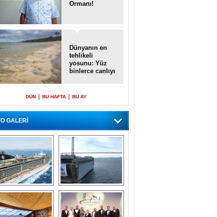
Ormanı!
Dünyanın en
tehlikeli
yosunu: Yüz
binlerce canlıyı
öldürmüş
|
|
DÜN
BU HAFTA
BU AY
O GALERİ
emi içinde gemi” 
Dünyada tek! 
konsepti ile MSC 
Denizaltı yüzer 
Splendida
havuzu intikal 
seyrine başladı