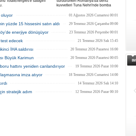
ünü TotalEnergies'e sattığını
sürdürürken Romanya'da deniz
u.
kuvvetleri Tuna Nehri'nde bomba
patlattı.
 oluyor
01 Ağustos 2026 Cumartesi 00:01
in yüzde 15 hissesini satın aldı
29 Temmuz 2026 Çarşamba 09:00
tköy’de enerjiye dönüşüyor
23 Temmuz 2026 Perşembe 00:01
 test edecek
21 Temmuz 2026 Salı 15:45
inci İHA saldırısı
20 Temmuz 2026 Pazartesi 16:00
tası Büyük Karimun
20 Temmuz 2026 Pazartesi 00:05
IM
boru hattını yeniden canlandırıyor
19 Temmuz 2026 Pazar 10:00
anlaşmasına imza atıyor
18 Temmuz 2026 Cumartesi 14:00
ırdı
14 Temmuz 2026 Salı 14:10
in stratejik adım
12 Temmuz 2026 Pazar 00:10