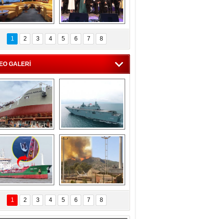
C'den 55 milyon 
5. Bosphorus Ship 
roluk turizm geliri 
Brokers Dinner, 
1
2
3
4
5
6
7
8
müjdesi
İstanbul’da yapıldı
EO GALERİ
eksan Tersanesi, 
TCG Anadolu, 
Başaran Bayrak 
tersane teknik 
tankerini suya 
seyrini tamamladı
indirdi
Göçmenlerin 
Milas’taki yangın 
imdadına Türk 
yeniden termik 
1
2
3
4
5
6
7
8
hipli MINA DENIZ 
santrallere doğru 
yetişti
ilerliyor