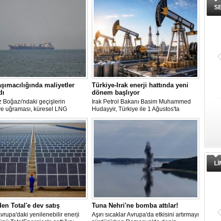
S
şımacılığında maliyetler
Türkiye-Irak enerji hattında yeni
dı
dönem başlıyor
 Boğazı'ndaki geçişlerin
Irak Petrol Bakanı Basim Muhammed
ye uğraması, küresel LNG
Hudayyir, Türkiye ile 1 Ağustos'ta
 aksamalara yol açarken sefer
imzalanan anlaşma kapsamında günlük
ini uzattı ve gemi kiralama ile
petrol ihracatının 700 bin varilin üzerine
akıtı maliyetlerini 2022 enerji
çıkarılmasının hedeflendiğini açıkladı.
en bu yana en yüksek seviyelere
Mevcut petrol mutabakatlarının bir yıl
uzatıldığını belirten Hudayyir, bu süreçte
uzun vadeli bir çerçeve anlaşmanın
hazırlanacağını bildirdi.
L
den Total'e dev satış
Tuna Nehri'ne bomba attılar!
Avrupa'daki yenilenebilir enerji
Aşırı sıcaklar Avrupa'da etkisini artırmayı