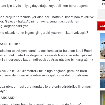
Kü
in
manı için 1 yıla ihtiyaç duyulduğu kaydedilirken boru döşeme
K
nen projeler arasında yer alan boru hattının inşaatında teknik ve
Kı
iliyor. Gelecek hafta AB'nin onayına sunulması beklenen
it
 değerlendiriliyor.
ÇO
ip olacak hattın inşası için gerekli yatırım miktarı yaklaşık 7
AYET ETTİK”
adashot televizyon kanalına açıklamalarda bulunan İsrail Enerji
a üzerindeki petrol ve doğalgaz kaynaklı Arap etkisinden şikayet
elli bir dereceye kadar indirecek ve Arap gücüne bir karşı ağırlık
si ve 2 bin 100 kilometrelik uzunluğa erişmesi gereken boru
 gaz rezervlerinden elde edilecek doğalgaz ile doldurulabilmesi
e gaz göndermesi durumunda bile projenin sürdürülebilir olması
kiyor.
HARCANDI
kısa bir boru hattıyla ulaştırılması buradan da Avrupa'ya