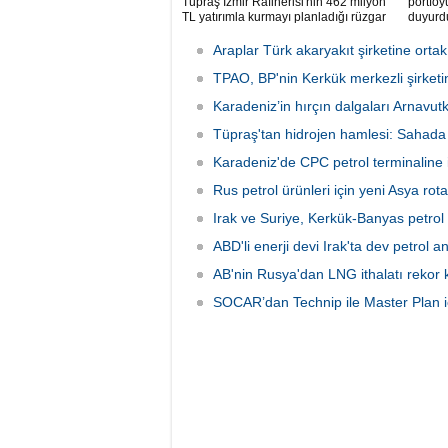
Tüpraş İzmir Rafinerisi'nin 462 milyon
portföy
TL yatırımla kurmayı planladığı rüzgar
duyurd
ve güneş enerji santrali için hazırlanan
nazım ve uygulama imar planı
Araplar Türk akaryakıt şirketine ortak
değişiklikleri Çevre, Şehircilik ve İklim
Değişikliği Bakanlığı tarafından
TPAO, BP'nin Kerkük merkezli şirketin
onaylandı.
Karadeniz’in hırçın dalgaları Arnavu
Tüpraş'tan hidrojen hamlesi: Sahada
Karadeniz'de CPC petrol terminaline ik
Rus petrol ürünleri için yeni Asya ro
Irak ve Suriye, Kerkük-Banyas petrol 
ABD'li enerji devi Irak'ta dev petrol 
AB'nin Rusya'dan LNG ithalatı rekor k
SOCAR’dan Technip ile Master Plan iç