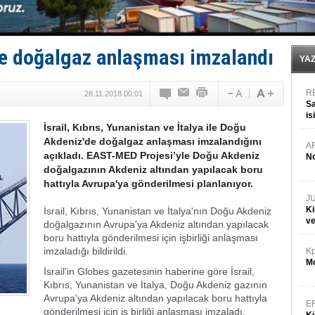
Keşfedildi: En büyük Mercan Ormanı!
D-Marin, Avrupa'nın tekne fuarlarına çıkarma yapacak
Van’da inşa edilen teknelere yoğun talep var
ASEAN ilk P&I Sigorta Kulübünü kurmaya hazırlanıyo
de doğalgaz anlaşması imzalandı
TAYK - Eker Olympos Regatta'da ilk start!
YA
R
28.11.2018 00:01
Sa
is
İsrail, Kıbrıs, Yunanistan ve İtalya ile Doğu
da
Akdeniz'de doğalgaz anlaşması imzalandığını
A
açıkladı. EAST-MED Projesi’yle Doğu Akdeniz
No
doğalgazının Akdeniz altından yapılacak boru
hattıyla Avrupa'ya gönderilmesi planlanıyor.
J
Ki
İsrail, Kıbrıs, Yunanistan ve İtalya'nın Doğu Akdeniz
v
doğalgazının Avrupa'ya Akdeniz altından yapılacak
boru hattıyla gönderilmesi için işbirliği anlaşması
imzaladığı bildirildi.
Kp
Mo
İsrail'in Globes gazetesinin haberine göre İsrail,
Kıbrıs, Yunanistan ve İtalya, Doğu Akdeniz gazının
Avrupa'ya Akdeniz altından yapılacak boru hattıyla
E
gönderilmesi için iş birliği anlaşması imzaladı.