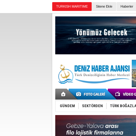
TURKISH MARITIME
Sitene Ekle
Haberler
Günün Haberleri
GÜNDEM
SEKTÖRDEN
TÜRK BOĞAZLA