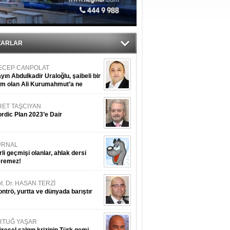
r
ZARLAR
ECEP CANPOLAT
yın Abdulkadir Uraloğlu, şaibeli bir
im olan Ali Kurumahmut’a ne
nışıyorsunuz?
RET TAŞCIYAN
rdic Plan 2023’e Dair
URNAL
rli geçmişi olanlar, ahlak dersi
eremez!
t. Dr. HASAN TERZİ
ntrö, yurtta ve dünyada barıştır
RTUĞ YAŞAR