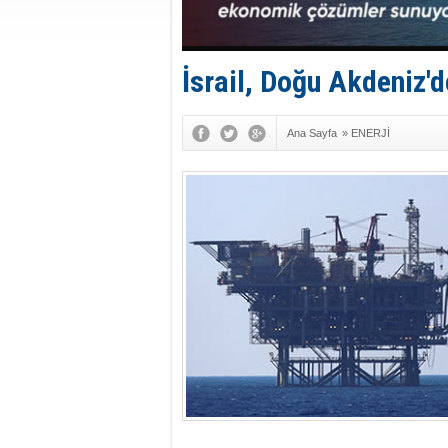
İsrail, Doğu Akdeniz'
Ana Sayfa
»
ENERJİ