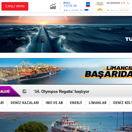
13779.39
Ankara
34 °C
CANLI YAYIN
Altın
6659.71
İzmir
40 °C
Dolar
47.6791
Antalya
32 °C
Euro
55.1258
Muğla
31 °C
Çanakkale
35 
Denizcilik sektörü, Alsancak Limanı’ndan memnun
Türkiye’den Karadeniz'deki gemicilik faaliyetlerine kıs
‘14. Olympos Regatta’ başlıyor
Taksi Botlar, 50 yıldır Marmaris’in mavi sularında
TÜRKLİM Başkanı Hamdi Erçelik’ten ‘Çözüm Anahtarı
RI
DENİZ KAZALARI
IMO VE AB
ENERJİ
LİMANLAR
DENİZ KÜL
SOCAR da MSC Tiger’a katıldı!
Türkiye'nin ‘Denizcilik Gücü’!
Dünyanın en tehlikeli yosunu: Yüz binlerce canlıyı ö
Hürmüz’de bekleyen gemiler biyolojik bombaya dönü
Rusya'nın gizli filosu büyüyor!