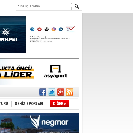
°C
ıtlama!
’
TÜRÜ
DENİZ SPORLARI
DİĞER »
ldürmüş
şüyor