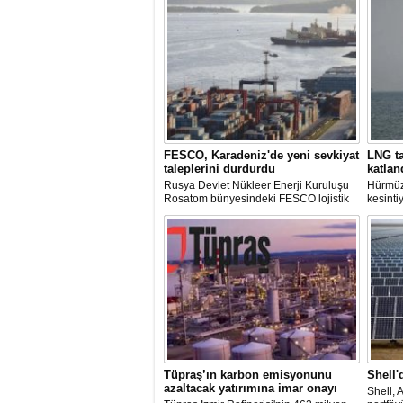
FESCO, Karadeniz'de yeni sevkiyat
LNG ta
taleplerini durdurdu
katlan
Rusya Devlet Nükleer Enerji Kuruluşu
Hürmüz
Rosatom bünyesindeki FESCO lojistik
kesinti
şirketi, Karadeniz üzerinden yapılacak
arzında
sevkiyatlara ilişkin yeni taleplerin
süreler
kabulünü geçici olarak durdurdu.
deniz y
krizind
çıkardı.
Tüpraş’ın karbon emisyonunu
Shell'
azaltacak yatırımına imar onayı
Shell, 