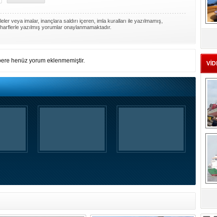
ler veya imalar, inançlara saldırı içeren, imla kuralları ile yazılmamış,
MS
harflerle yazılmış yorumlar onaylanmamaktadır.
eu
ere henüz yorum eklenmemiştir.
VİD
Ç
sa