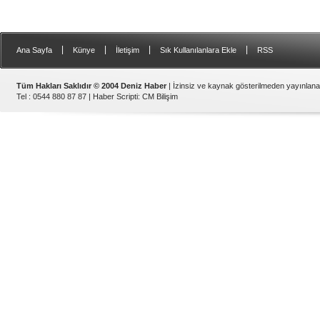
|
|
|
|
Ana Sayfa
Künye
İletişim
Sık Kullanılanlara Ekle
RSS
Tüm Hakları Saklıdır © 2004 Deniz Haber
| İzinsiz ve kaynak gösterilmeden yayınlan
Tel : 0544 880 87 87 |
Haber Scripti
:
CM Bilişim