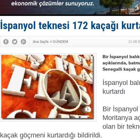
Med Marine
KOSDER’den
Kalyoncu’da
Tekne, su a
İspanyol teknesi 172 kaçağı kurt
Bacasında 
Ana Sayfa
»
GÜNDEM
21.08.2
Bir İspanyol balı
açıklarında, batm
Senegalli kaçak gö
İspanyol bal
kurtardı
Bir İspanyol 
Moritanya aç
olan bir tek
kaçak göçmeni kurtardığı bildirildi.