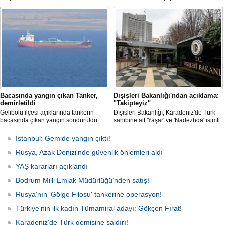
tutuklandığı bildirildi.
başarının ilk örneği olarak tarihe geçti.
Bacasında yangın çıkan Tanker,
Dışişleri Bakanlığı'ndan açıklama:
demirletildi
"Takipteyiz"
Gelibolu ilçesi açıklarında tankerin
Dışişleri Bakanlığı, Karadeniz'de Türk
bacasında çıkan yangın söndürüldü.
sahibine ait 'Yaşar' ve 'Nadezhda' isimli
Tanker, ardından Şevketiye Demir
sivil gemilere yönelik insansız hava
Sahası'na demirletildi.
araçlarıyla gerçekleştirilen saldırıda
İstanbul: Gemide yangın çıktı!
yaralanan personelin sağlık durumu ve
güvenliğinin yakından takip edildiğini
Rusya, Azak Denizi'nde güvenlik önlemleri aldı
duyurdu.
YAŞ kararları açıklandı
Bodrum Milli Emlak Müdürlüğü’nden satış!
Rusya'nın 'Gölge Filosu' tankerine operasyon!
Türkiye'nin ilk kadın Tümamiral adayı: Gökçen Fırat!
Karadeniz'de Türk gemisine saldırı!