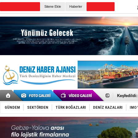
TURKISH MARITIME
Sitene Ekle
Haberler
CANLI YAYIN
Günün Haberleri
Türk Armat
Deniz turi
Keşfedildi
Fairline, T
Baltık Deni
GÜNDEM
SEKTÖRDEN
TÜRK BOĞAZLARI
DENİZ KAZALARI
IMO 
Runit kubb
Dünyanın e
Türk Loydu
Hüseyin Me
Hat-San Te