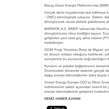
Biscay Deniz Enerjisi Platformu’nda (BiME
Gerçek deniz koşullarında test edilmeye b
- OWC) teknolojisiyle çalışıyor. Sistem, da
dönüştürerek ulusal elektrik şebekesine ak
MARMOK-A-5, BiMEP sahasında HarshLab ş
dönüştürücüsü olma özelliğini taşıyor. 
geliştirilen yeni nesil güç alma sistemi (P
hedefleniyor.
IDOM Proje Yöneticisi Borja de Miguel, proj
bir dönüm noktası olduğunu belirterek, yıl
süreçlerinin bu kurulumla doğrulandığını if
Kurulum ve şebeke bağlantısının tamamla
Önümüzdeki dönemde sistemin gerçek deniz
dalga enerjisi teknolojilerinin daha büyük öl
Ocean Energy Europe CEO’su Rémi Gruet i
indirilmesinin sektör açısından önemli bir 
enerjisi teknolojilerinin gelişimini hızlandır
DENİZ HABER AJANSI