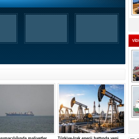
MS
eu
VİD
Ç
sa
şımacılığında maliyetler
Türkiye-Irak enerji hattında yeni