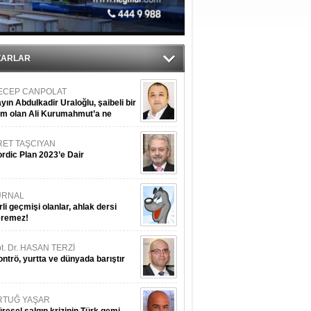
nleme istiyor
ZARLAR
ECEP CANPOLAT
yın Abdulkadir Uraloğlu, şaibeli bir
im olan Ali Kurumahmut’a ne
nışıyorsunuz?
RET TAŞCIYAN
rdic Plan 2023’e Dair
URNAL
rli geçmişi olanlar, ahlak dersi
eremez!
t. Dr. HASAN TERZİ
ntrö, yurtta ve dünyada barıştır
RTUĞ YAŞAR