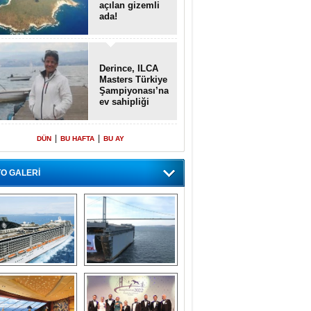
açılan gizemli
ada!
Derince, ILCA
Masters Türkiye
Şampiyonası’na
ev sahipliği
yapacak
|
|
DÜN
BU HAFTA
BU AY
O GALERİ
emi içinde gemi” 
Dünyada tek! 
konsepti ile MSC 
Denizaltı yüzer 
Splendida
havuzu intikal 
seyrine başladı