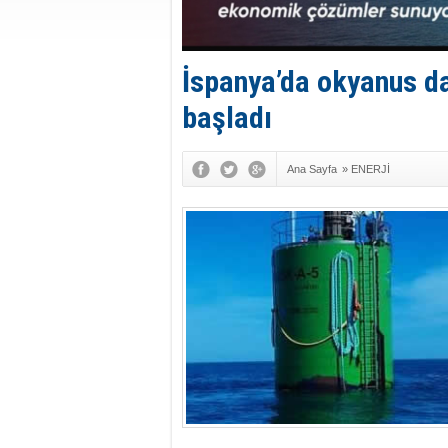
İspanya’da okyanus da
başladı
Ana Sayfa
»
ENERJİ