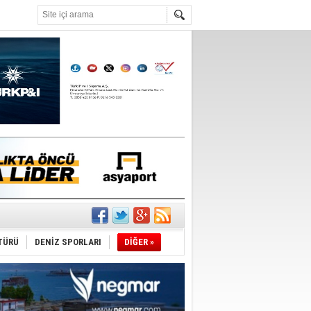
°C
du
tı
TÜRÜ
DENİZ SPORLARI
DİĞER »
sane oldu
ipliği yapacak
ekliyor