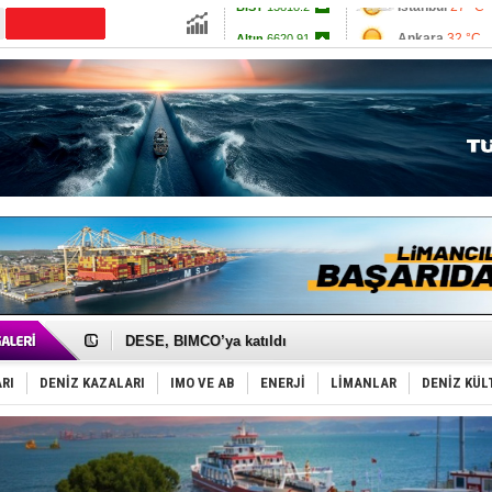
Ankara
32 °C
CANLI YAYIN
Altın
6620.91
İzmir
32 °C
Dolar
47.7036
Antalya
32 °C
Euro
55.0391
Muğla
33 °C
Çanakkale
29 
İngiliz aktivistler, gemide mahsur kaldı!
FESCO, Karadeniz'de yeni sevkiyat taleplerini durdur
DESE, BIMCO’ya katıldı
GİMBİRDER gemi inşa yan sanayinin sorunlarını tartış
35 milyon TL'lik tekne projesinde karar çıktı
RI
DENİZ KAZALARI
IMO VE AB
ENERJİ
LİMANLAR
DENİZ KÜL
İnsansız cankurtaran ihalesini BlueForge kazandı
Yüzyıl sonra ilk kez dünyaya açılan gizemli ada!
Anadolu Tersanesi EYDEP’te A sertifikası alan ilk ter
Derince, ILCA Masters Türkiye Şampiyonası’na ev sah
Tüpraş, ham petrol taşımacılığına 4 yeni tanker daha 