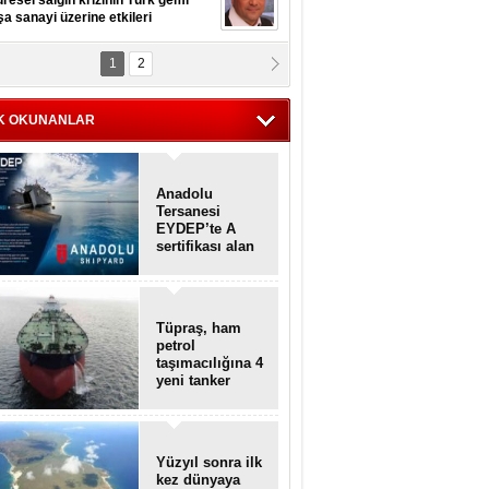
resel salgın krizinin Türk gemi
şa sanayi üzerine etkileri
1
2
pt. MESUT AZMİ GÖKSOY
lavuz kaptan kardeşlerime
hafen...
K OKUNANLAR
Anadolu
Tersanesi
EYDEP’te A
sertifikası alan
ilk tersane oldu
Tüpraş, ham
petrol
taşımacılığına 4
yeni tanker
daha ekliyor
Yüzyıl sonra ilk
kez dünyaya