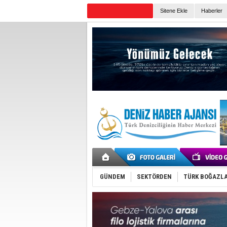
TURKISH MARITIME
Sitene Ekle
Haberler
Günün Haberleri
GÜNDEM
SEKTÖRDEN
TÜRK BOĞAZLA