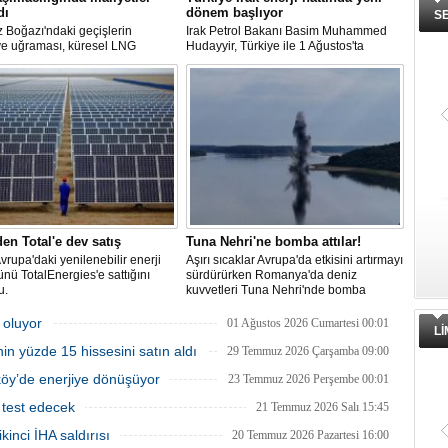
dı
dönem başlıyor
S
 Boğazı'ndaki geçişlerin
Irak Petrol Bakanı Basim Muhammed
ye uğraması, küresel LNG
Hudayyir, Türkiye ile 1 Ağustos'ta
 aksamalara yol açarken sefer
imzalanan anlaşma kapsamında günlük
ini uzattı ve gemi kiralama ile
petrol ihracatının 700 bin varilin üzerine
akıtı maliyetlerini 2022 enerji
çıkarılmasının hedeflendiğini açıkladı.
en bu yana en yüksek seviyelere
Mevcut petrol mutabakatlarının bir yıl
uzatıldığını belirten Hudayyir, bu süreçte
uzun vadeli bir çerçeve anlaşmanın
hazırlanacağını bildirdi.
den Total'e dev satış
Tuna Nehri'ne bomba attılar!
Avrupa'daki yenilenebilir enerji
Aşırı sıcaklar Avrupa'da etkisini artırmayı
ünü TotalEnergies'e sattığını
sürdürürken Romanya'da deniz
u.
kuvvetleri Tuna Nehri'nde bomba
patlattı.
 oluyor
01 Ağustos 2026 Cumartesi 00:01
L
in yüzde 15 hissesini satın aldı
29 Temmuz 2026 Çarşamba 09:00
tköy’de enerjiye dönüşüyor
23 Temmuz 2026 Perşembe 00:01
 test edecek
21 Temmuz 2026 Salı 15:45
inci İHA saldırısı
20 Temmuz 2026 Pazartesi 16:00