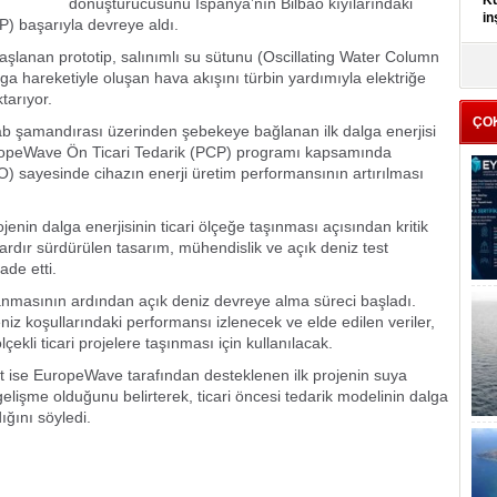
Kü
dönüştürücüsünü İspanya’nın Bilbao kıyılarındaki
in
P) başarıyla devreye aldı.
aşlanan prototip, salınımlı su sütunu (Oscillating Water Column
K
lga hareketiyle oluşan hava akışını türbin yardımıyla elektriğe
Kı
tarıyor.
it
ÇO
amandırası üzerinden şebekeye bağlanan ilk dalga enerjisi
EuropeWave Ön Ticari Tedarik (PCP) programı kapsamında
TO) sayesinde cihazın enerji üretim performansının artırılması
enin dalga enerjisinin ticari ölçeğe taşınması açısından kritik
lardır sürdürülen tasarım, mühendislik ve açık deniz test
ade etti.
nmasının ardından açık deniz devreye alma süreci başladı.
 koşullarındaki performansı izlenecek ve elde edilen veriler,
çekli ticari projelere taşınması için kullanılacak.
se EuropeWave tarafından desteklenen ilk projenin suya
gelişme olduğunu belirterek, ticari öncesi tedarik modelinin dalga
dığını söyledi.