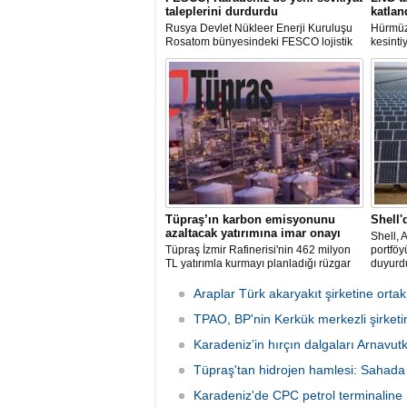
taleplerini durdurdu
katlan
Rusya Devlet Nükleer Enerji Kuruluşu
Hürmüz
Rosatom bünyesindeki FESCO lojistik
kesinti
şirketi, Karadeniz üzerinden yapılacak
arzında
sevkiyatlara ilişkin yeni taleplerin
süreler
kabulünü geçici olarak durdurdu.
deniz y
krizind
çıkardı.
Tüpraş’ın karbon emisyonunu
Shell'
azaltacak yatırımına imar onayı
Shell, 
Tüpraş İzmir Rafinerisi'nin 462 milyon
portföy
TL yatırımla kurmayı planladığı rüzgar
duyurd
ve güneş enerji santrali için hazırlanan
nazım ve uygulama imar planı
Araplar Türk akaryakıt şirketine ortak
değişiklikleri Çevre, Şehircilik ve İklim
Değişikliği Bakanlığı tarafından
TPAO, BP'nin Kerkük merkezli şirketin
onaylandı.
Karadeniz’in hırçın dalgaları Arnavu
Tüpraş'tan hidrojen hamlesi: Sahada
Karadeniz'de CPC petrol terminaline ik