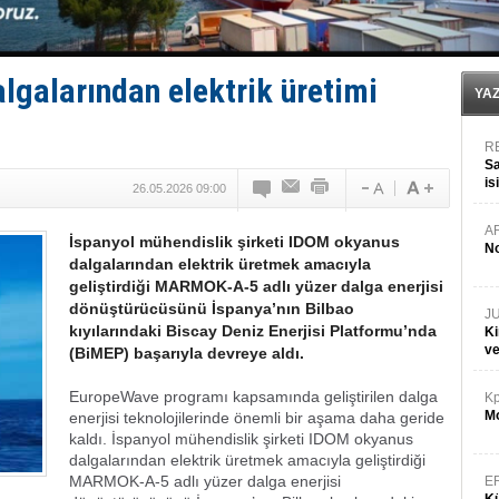
İTU AUV, Dünya’da 2. oldu!
LNG taşımacılığında maliyetler katlandı
PROYAD, yat mürettebatı için yurt dışı harcı için düze
Türkiye-Irak enerji hattında yeni dönem başlıyor
lgalarından elektrik üretimi
Türk Armatöre 'Uyuşturucu' tutuklaması!
YA
R
Sa
is
26.05.2026 09:00
da
A
İspanyol mühendislik şirketi IDOM okyanus
No
dalgalarından elektrik üretmek amacıyla
geliştirdiği MARMOK-A-5 adlı yüzer dalga enerjisi
dönüştürücüsünü İspanya’nın Bilbao
J
kıyılarındaki Biscay Deniz Enerjisi Platformu’nda
Ki
v
(BiMEP) başarıyla devreye aldı.
EuropeWave programı kapsamında geliştirilen dalga
Kp
Mo
enerjisi teknolojilerinde önemli bir aşama daha geride
kaldı. İspanyol mühendislik şirketi IDOM okyanus
dalgalarından elektrik üretmek amacıyla geliştirdiği
MARMOK-A-5 adlı yüzer dalga enerjisi
E