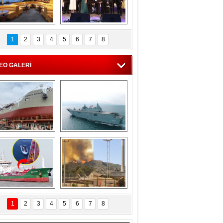
C'den 55 milyon 
5. Bosphorus Ship 
roluk turizm geliri 
Brokers Dinner, 
1
2
3
4
5
6
7
8
müjdesi
İstanbul’da yapıldı
EO GALERİ
eksan Tersanesi, 
TCG Anadolu, 
Başaran Bayrak 
tersane teknik 
tankerini suya 
seyrini tamamladı
indirdi
Göçmenlerin 
Milas’taki yangın 
imdadına Türk 
yeniden termik 
1
2
3
4
5
6
7
8
hipli MINA DENIZ 
santrallere doğru 
yetişti
ilerliyor