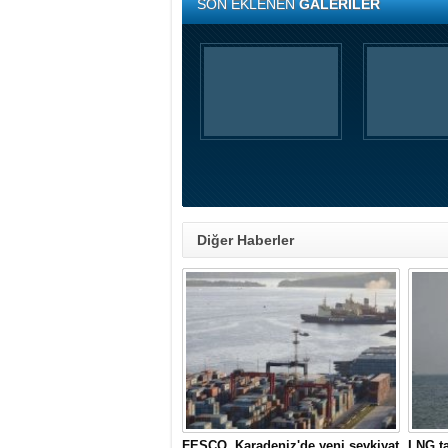
SON EKLENEN
GALERİLER
Diğer Haberler
FESCO, Karadeniz'de yeni sevkiyat
LNG ta