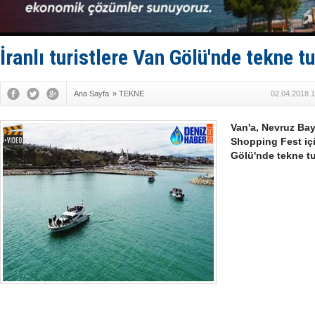
Gemi tasar
Makine arı
Dron saldı
'REGAL 1' i
İranlı turistlere Van Gölü'nde tekne t
Ana Sayfa
»
TEKNE
02.04.2018 1
Van'a, Nevruz Bayr
Shopping Fest için
Gölü'nde tekne t