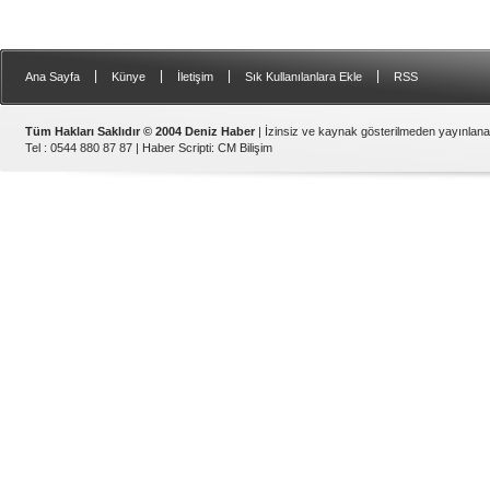
|
|
|
|
Ana Sayfa
Künye
İletişim
Sık Kullanılanlara Ekle
RSS
Tüm Hakları Saklıdır © 2004 Deniz Haber
| İzinsiz ve kaynak gösterilmeden yayınlan
Tel : 0544 880 87 87 |
Haber Scripti
:
CM Bilişim