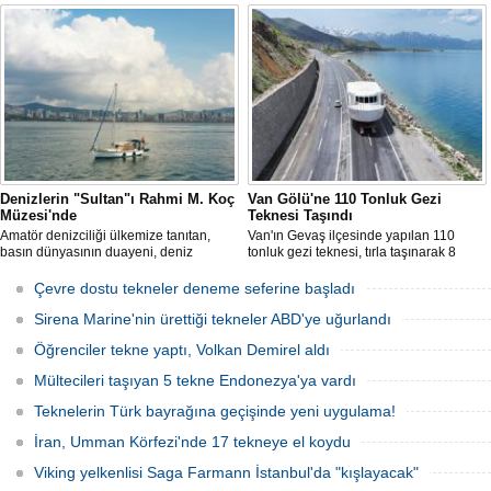
bakım-onarım ve çekek yeri projesinde
Bartın’ın Kurucaşile ilçesinde üretilen 11
ÇED süreci sonlandırıldı. Bakanlık,
metrelik tekne adeta karadan yürütüldü.
başvuru dosyasının yasal süre
Dağları, tepeleri aşan balıkçı teknesi,
içerisinde yeniden sunulmaması
evlerin de bulunduğu dar ve virajlı
üzerine süreci kapattı.
sokaklarda süren 3 saatlik yolculun
ardından denize kavuştu.
Denizlerin "Sultan"ı Rahmi M. Koç
Van Gölü'ne 110 Tonluk Gezi
Müzesi'nde
Teknesi Taşındı
Amatör denizciliği ülkemize tanıtan,
Van'ın Gevaş ilçesinde yapılan 110
basın dünyasının duayeni, deniz
tonluk gezi teknesi, tırla taşınarak 8
sevdalısı Necati Zincirkıran’a ait Sultan
saatte Van Gölü'ne ulaştırıldı.
isimli klasik yelkenli, Klasik Tekneler
Çevre dostu tekneler deneme seferine başladı
Platformu tarafından düzenlenen
“Yedinci Klasik Tekneler Buluşması’’
Sirena Marine'nin ürettiği tekneler ABD'ye uğurlandı
kapsamında gerçekleştirilen törenle
Öğrenciler tekne yaptı, Volkan Demirel aldı
Rahmi M. Koç Müzesi Denizcilik
Koleksiyonu’na katıldı.
Mültecileri taşıyan 5 tekne Endonezya'ya vardı
Teknelerin Türk bayrağına geçişinde yeni uygulama!
İran, Umman Körfezi'nde 17 tekneye el koydu
Viking yelkenlisi Saga Farmann İstanbul'da "kışlayacak"