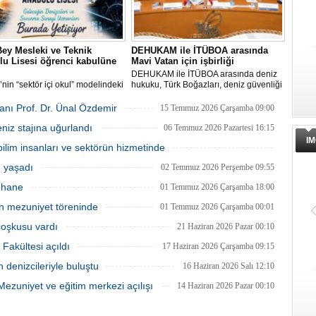
ey Mesleki ve Teknik
DEHUKAM ile İTÜBOA arasında
u Lisesi öğrenci kabulüne
Mavi Vatan için işbirliği
DEHUKAM ile İTÜBOA arasında deniz
’nin “sektör içi okul” modelindeki
hukuku, Türk Boğazları, deniz güvenliği
ygulamalarından Millî Savunma
ve mavi ekonomi alanlarında ortak
ığı Çaka Bey Mesleki ve Teknik
araştırmalar yapmak üzere iş birliği
kanı Prof. Dr. Ünal Özdemir
15 Temmuz 2026 Çarşamba 09:00
 Lisesi, ilk öğrencilerini kabul
protokolü imzalandı.
eniz stajına uğurlandı
hazırlanıyor.
06 Temmuz 2026 Pazartesi 16:15
IM
lim insanları ve sektörün hizmetinde
02 Temmuz 2026 Perşembe 16:30
u yaşadı
02 Temmuz 2026 Perşembe 09:55
üphane
01 Temmuz 2026 Çarşamba 18:00
in mezuniyet töreninde
01 Temmuz 2026 Çarşamba 00:01
coşkusu vardı
21 Haziran 2026 Pazar 00:10
 Fakültesi açıldı
17 Haziran 2026 Çarşamba 09:15
denizcileriyle buluştu
16 Haziran 2026 Salı 12:10
 Mezuniyet ve eğitim merkezi açılışı
14 Haziran 2026 Pazar 00:10