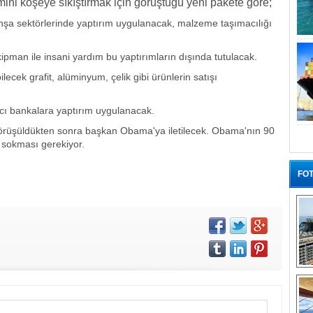
ini köşeye sıkıştırmak için görüştüğü yeni pakete göre;
i inşa sektörlerinde yaptırım uygulanacak, malzeme taşımacılığı
kipman ile insani yardım bu yaptırımların dışında tutulacak.
lecek grafit, alüminyum, çelik gibi ürünlerin satışı
ancı bankalara yaptırım uygulanacak.
görüşüldükten sonra başkan Obama'ya iletilecek. Obama'nın 90
 sokması gerekiyor.
FOT
“G