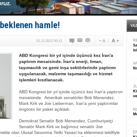
TÜRKLİM Başkanı Hamdi Erçelik’ten ‘Çözüm Anahtarı
SOCAR da MSC Tiger’a katıldı!
Türkiye'nin ‘Denizcilik Gücü’!
Dünyanın en tehlikeli yosunu: Yüz binlerce canlıyı ö
n beklenen hamle!
Hürmüz’de bekleyen gemiler biyolojik bombaya dönü
YA
R
01.12.2012 00:12
Sa
is
ABD Kongresi bir yıl içinde üçüncü kez İran'a
da
yaptırım mesaisinde. İran'a enerji, liman,
A
taşımacılık ve gemi inşa sektörlerinde yaptırım
No
uygulanacak, malzeme taşımacılığı ve hizmet
işlemleri kısıtlanacak.
J
Ki
ABD Kongresi bir yıl içinde üçüncü kez İran'a yaptırım
v
mesaisinde.
Amerikalı senatörler Bob Menendez,
Mark Kirk ve Joe Lieberman, İran'a yeni yaptırımlar
öngören bir paket açıkladı.
Kp
Mo
Demokrat Senatör Bob Menendez, Cumhuriyetçi
Senatör Mark Kirk ve bağımsız senatör Joe
ekte olan Ulusal Savunma Yetki Yasası'na eklenmesi teklifiyle
E