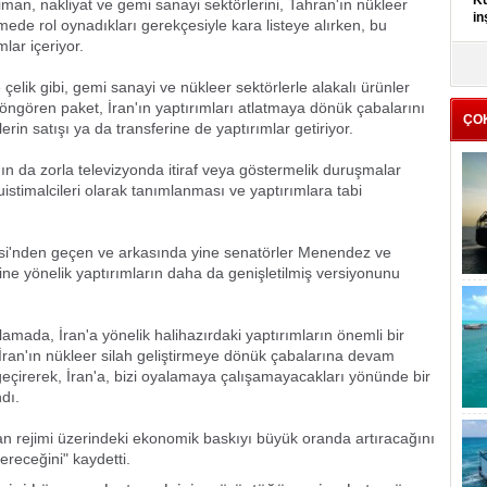
Kü
 liman, nakliyat ve gemi sanayi sektörlerini, Tahran'ın nükleer
in
mede rol oynadıkları gerekçesiyle kara listeye alırken, bu
mlar içeriyor.
K
Kı
elik gibi, gemi sanayi ve nükleer sektörlerle alakalı ürünler
it
öngören paket, İran'ın yaptırımları atlatmaya dönük çabalarını
ÇO
in satışı ya da transferine de yaptırımlar getiriyor.
ın da zorla televizyonda itiraf veya göstermelik duruşmalar
uistimalcileri olarak tanımlanması ve yaptırımlara tabi
i'nden geçen ve arkasında yine senatörler Menendez ve
sine yönelik yaptırımların daha da genişletilmiş versiyonunu
klamada, İran'a yönelik halihazırdaki yaptırımların önemli bir
an'ın nükleer silah geliştirmeye dönük çabalarına devam
i geçirerek, İran'a, bizi oyalamaya çalışamayacakları yönünde bir
dı.
 İran rejimi üzerindeki ekonomik baskıyı büyük oranda artıracağını
ereceğini" kaydetti.