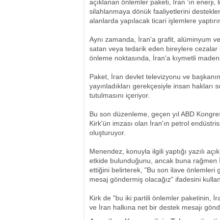
açıklanan önlemler paketi, İran 'ın enerji,
silahlanmaya dönük faaliyetlerini destekle
alanlarda yapılacak ticari işlemlere yaptırı
Aynı zamanda, İran'a grafit, alüminyum ve ç
satan veya tedarik eden bireylere cezalar 
önleme noktasında, İran'a kıymetli madenler
Paket, İran devlet televizyonu ve başkanın
yayınladıkları gerekçesiyle insan hakları s
tutulmasını içeriyor.
Bu son düzenleme, geçen yıl ABD Kongres
Kirk'ün imzası olan İran'ın petrol endüstri
oluşturuyor.
Menendez, konuyla ilgili yaptığı yazılı açı
etkide bulunduğunu, ancak buna rağmen İr
ettiğini belirterek, "Bu son ilave önlemler
mesaj göndermiş olacağız" ifadesini kullan
Kirk de "bu iki partili önlemler paketinin,
ve İran halkına net bir destek mesajı gönd