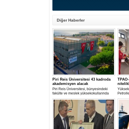
Diğer Haberler
Piri Reis Üniversitesi 43 kadroda
TPAO-Y
akademisyen alacak
niteli
Piri Reis Üniversitesi, bünyesindeki
Yüksekö
fakülte ve meslek yüksekokullarında
Petroll
görevlendirilmek üzere toplam 43
arasınd
akademisyen alımı yapacağını duyurdu.
geçiril
Başvurular 10 Ağustos 2026 tarihine
program
kadar devam edecek.
yetiştiri