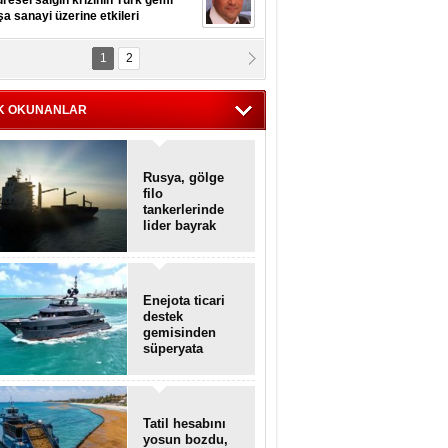
resel salgın krizinin Türk gemi
şa sanayi üzerine etkileri
1
2
pt. MESUT AZMİ GÖKSOY
lavuz kaptan kardeşlerime
hafen...
K OKUNANLAR
Rusya, gölge
filo
tankerlerinde
lider bayrak
konumunda
Enejota ticari
destek
gemisinden
süperyata
dönüştürüldü
Tatil hesabını
yosun bozdu,