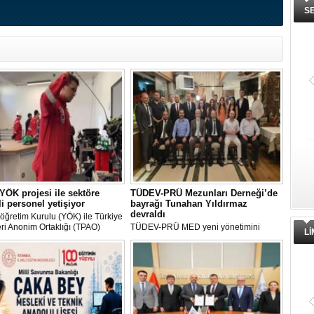
S
ÖK projesi ile sektöre
TÜDEV-PRÜ Mezunları Derneği’de
kli personel yetişiyor
bayrağı Tunahan Yıldırmaz
devraldı
ğretim Kurulu (YÖK) ile Türkiye
eri Anonim Ortaklığı (TPAO)
TÜDEV-PRÜ MED yeni yönetimini
L
a imzalanan protokolle hayata
belirlemek amacıyla gerçekleştirilen
en "Açık Deniz Teknolojisi"
Olağanüstü Genel Kurul’un ardından
ları sektöre nitelikli personel
dernekte görev değişimi yaşandı. Genel
yor.
kurulda alınan karar doğrultusunda
dernek başkanlığı görevini yürüten
Gürbüz Can, görevini Tunahan
Yıldırmaz’a devretti.