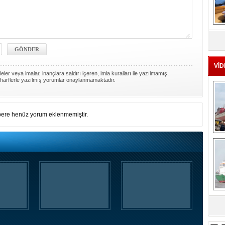
MS
eu
VİD
ler veya imalar, inançlara saldırı içeren, imla kuralları ile yazılmamış,
harflerle yazılmış yorumlar onaylanmamaktadır.
ere henüz yorum eklenmemiştir.
Ç
sa