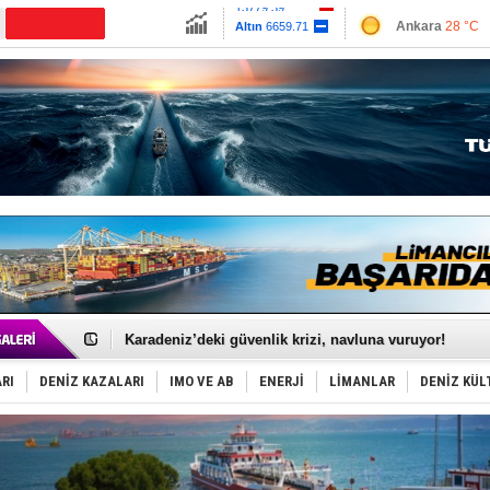
13779.39
Ankara
28 °C
Altın
6659.71
İzmir
30 °C
Dolar
47.6791
Antalya
35 °C
Euro
55.1258
Muğla
29 °C
Çanakkale
29 
Yakıt barcı filosuna 2 yeni gemi katıldı
Rus İHA’ları, Alman gemisini vurdu!
Karadeniz’deki güvenlik krizi, navluna vuruyor!
Tatil hesabını yosun bozdu, oteller fiyat kırdı
Rusya, gölge filo tankerlerinde lider bayrak konumun
RI
DENİZ KAZALARI
IMO VE AB
ENERJİ
LİMANLAR
DENİZ KÜL
Enejota ticari destek gemisinden süperyata dönüştür
Denizcilik sektörü, Alsancak Limanı’ndan memnun
Türkiye’den Karadeniz'deki gemicilik faaliyetlerine kıs
‘14. Olympos Regatta’ başlıyor
Taksi Botlar, 50 yıldır Marmaris’in mavi sularında