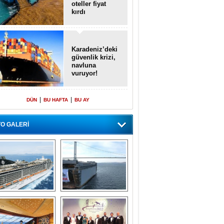
oteller fiyat
kırdı
Karadeniz’deki
güvenlik krizi,
navluna
vuruyor!
|
|
DÜN
BU HAFTA
BU AY
O GALERİ
emi içinde gemi” 
Dünyada tek! 
konsepti ile MSC 
Denizaltı yüzer 
Splendida
havuzu intikal 
seyrine başladı