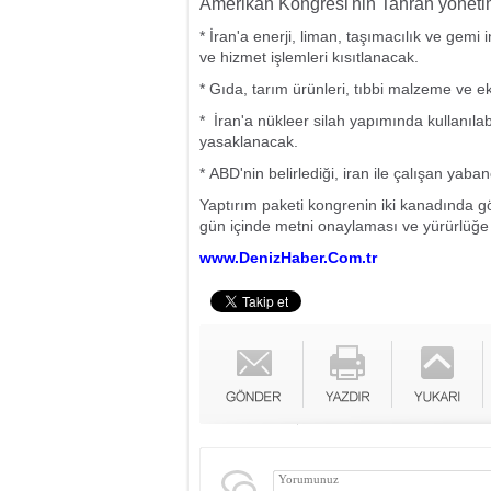
Amerikan Kongresi'nin Tahran yönetim
* İran'a enerji, liman, taşımacılık ve gem
ve hizmet işlemleri kısıtlanacak.
* Gıda, tarım ürünleri, tıbbi malzeme ve e
* İran'a nükleer silah yapımında kullanılabi
yasaklanacak.
* ABD'nin belirlediği, iran ile çalışan yab
Yaptırım paketi kongrenin iki kanadında 
gün içinde metni onaylaması ve yürürlüğe
www.DenizHaber.Com.tr