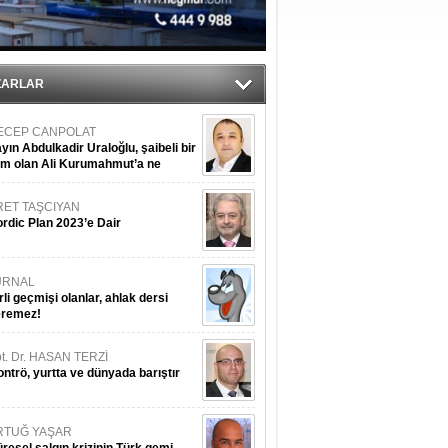
’
ldürmüş
şüyor
ZARLAR
ECEP CANPOLAT
yın Abdulkadir Uraloğlu, şaibeli bir
im olan Ali Kurumahmut’a ne
nışıyorsunuz?
RET TAŞCIYAN
rdic Plan 2023’e Dair
URNAL
rli geçmişi olanlar, ahlak dersi
eremez!
t. Dr. HASAN TERZİ
ntrö, yurtta ve dünyada barıştır
RTUĞ YAŞAR