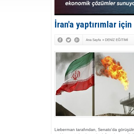
İran'a yaptırımlar içi
Ana Sayfa
»
DENİZ EĞİTİMİ
Lieberman tarafından, Senato'da görüşülm