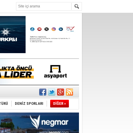
°C
da
TÜRÜ
DENİZ SPORLARI
DİĞER »
üldü
ıtlama!