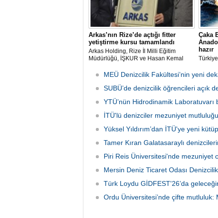
Arkas’nın Rize’de açtığı fitter
Çaka B
yetiştirme kursu tamamlandı
Anadol
hazır
Arkas Holding, Rize İl Milli Eğitim
Müdürlüğü, İŞKUR ve Hasan Kemal
Türkiye
Yardımcı MTAL iş birliği ile açılan Gemi
öncü u
Tamir Ustası (Fitter) Yetiştirme Kursu’
Bakanl
MEÜ Denizcilik Fakültesi’nin yeni de
tamamlandı. Kursu başarıyla
Anadolu
tamamlayıp sınavı geçecek adaylar
SUBÜ’de denizcilik öğrencileri açık d
etmeye 
Arkas Deniz Ticaret Filosu’nda görev
YTÜ’nün Hidrodinamik Laboratuvarı bi
alacak.
İTÜ'lü denizciler mezuniyet mutluluğ
Yüksel Yıldırım’dan İTÜ'ye yeni küt
Tamer Kıran Galatasaraylı denizciler
Piri Reis Üniversitesi'nde mezuniyet 
Mersin Deniz Ticaret Odası Denizcilik
Türk Loydu GİDFEST'26’da geleceğin 
Ordu Üniversitesi’nde çifte mutluluk: