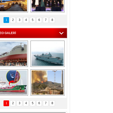
C'den 55 milyon 
5. Bosphorus Ship 
roluk turizm geliri 
Brokers Dinner, 
1
2
3
4
5
6
7
8
müjdesi
İstanbul’da yapıldı
EO GALERİ
eksan Tersanesi, 
TCG Anadolu, 
Başaran Bayrak 
tersane teknik 
tankerini suya 
seyrini tamamladı
indirdi
Göçmenlerin 
Milas’taki yangın 
imdadına Türk 
yeniden termik 
1
2
3
4
5
6
7
8
hipli MINA DENIZ 
santrallere doğru 
yetişti
ilerliyor