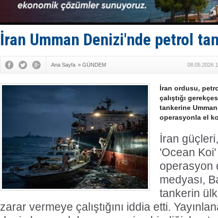
Tersane işç
İngiliz akt
FESCO, Kar
DESE, BIMC
İran Umman Denizi'nde petrol tan
GİMBİRDER 
Ana Sayfa
»
GÜNDEM
08.05.2026 1
İran ordusu, petr
çalıştığı gerekçes
tankerine Umman
operasyonla el 
İran güçleri
'Ocean Koi' 
operasyon d
medyası, B
tankerin ülk
zarar vermeye çalıştığını iddia etti. Yayınla