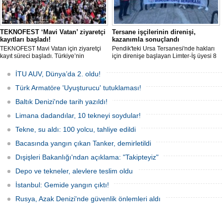
TEKNOFEST ‘Mavi Vatan’ ziyaretçi
Tersane işçilerinin direnişi,
kayıtları başladı!
kazanımla sonuçlandı
TEKNOFEST Mavi Vatan için ziyaretçi
Pendik'teki Ursa Tersanesi'nde hakları
kayıt süreci başladı. Türkiye’nin
için direnişe başlayan Limter-İş üyesi 8
denizcilik ve savunma teknolojilerine
işçinin mücadelesi sonuç verdi. İşveren,
odaklanan etkinliği, 20-23 Ağustos
arabulucu görüşmesinde tüm
İTU AUV, Dünya’da 2. oldu!
tarihleri arasında Gölcük Tersanesi
alacakların ödenmesini kabul etti.
Komutanlığı’nda gerçekleştirilecek.
Sendika, sözlerin tutulmaması halinde
Türk Armatöre 'Uyuşturucu' tutuklaması!
direnişin süreceğini açıkladı
Baltık Denizi'nde tarih yazıldı!
Limana dadandılar, 10 tekneyi soydular!
Tekne, su aldı: 100 yolcu, tahliye edildi
Bacasında yangın çıkan Tanker, demirletildi
Dışişleri Bakanlığı'ndan açıklama: "Takipteyiz"
Depo ve tekneler, alevlere teslim oldu
İstanbul: Gemide yangın çıktı!
Rusya, Azak Denizi'nde güvenlik önlemleri aldı