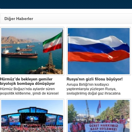
Diğer Haberler
Hürmüz’de bekleyen gemiler
Rusya'nın gizli filosu büyüyor!
biyolojik bombaya dönüşüyor
Avrupa Birliği'nin kısıtlayıcı
Hürmüz Boğazı’nda aylardır süren
yaptırımlarıyla yüzleşen Rusya,
jeopolitik kilitlenme, şimdi de küresel
sıvılaştırılmış doğal gaz ihracatına
ölçekte bir çevre felaketinin kapısını
devam edebilmek için gizli bir filo
aralamış olabilir. Sıcak sularda
geliştiriyor.
hareketsiz bekleyen binden fazla gemi,
istilacı deniz canlıları için devasa bir
üreme merkezine dönüşmüş durumda.