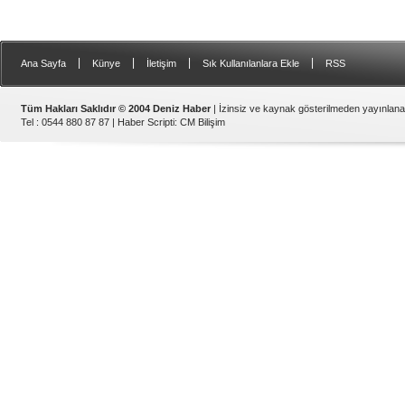
|
|
|
|
Ana Sayfa
Künye
İletişim
Sık Kullanılanlara Ekle
RSS
Tüm Hakları Saklıdır © 2004 Deniz Haber
| İzinsiz ve kaynak gösterilmeden yayınlan
Tel : 0544 880 87 87 |
Haber Scripti
:
CM Bilişim