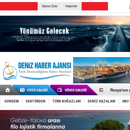
TURKISH MARITIME
Sitene Ekle
Haberler
CANLI YAYIN
Günün Haberleri
Dünyanın e
Hürmüz’de
Rusya'nın g
Keşfedildi
D-Marin, A
GÜNDEM
SEKTÖRDEN
TÜRK BOĞAZLARI
DENİZ KAZALARI
IMO 
Van’da inş
ASEAN ilk 
TAYK - Eke
İstanbul v
TEKNOFEST 