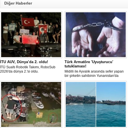
Diğer Haberler
İTU AUV, Dünya’da 2. oldu!
Türk Armatöre 'Uyuşturucu'
tutuklaması!
İTÜ Sualtı Robotik Takımı, RoboSub
2026'da dünya 2.'si oldu.
Midilli ile Ayvalık arasında sefer yapan
bir şirketin sahibinin Yunanistan'da
tutuklandığı bildirildi.