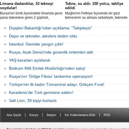
Limana dadandılar, 10 tekneyi
Tekne, su aldı: 100 yolcu, tahliye
soydular!
edildi
Bursa'nın İznik ilçesindeki limanda gece
Muğla'nın Fethiye ilçesinde bir gezi
yarısı teknelere giren 2 şüpheli,
teknesinin su alması sebebiyle, teknede
elektronik cihazlar ve değerli eşyalar
bulunan 100 yolcu tahliye edildi,
çaldı. Olay, güvenlik kameralarına
teknenin batmaması için bölgede
Dışişleri Bakanlığı'ndan açıklama: "Takipteyiz"
yansıdı, tekne sahiplerinin ihbarıyla
kurtarma çalışması başlatıldı.
jandarma inceleme başlattı.
Depo ve tekneler, alevlere teslim oldu
İstanbul: Gemide yangın çıktı!
Rusya, Azak Denizi'nde güvenlik önlemleri aldı
YAŞ kararları açıklandı
Bodrum Milli Emlak Müdürlüğü’nden satış!
Rusya'nın 'Gölge Filosu' tankerine operasyon!
Türkiye'nin ilk kadın Tümamiral adayı: Gökçen Fırat!
Karadeniz'de Türk gemisine saldırı!
Safi Lion, 39 kişiyi kurtardı
|
|
|
|
Ana Sayfa
Künye
İletişim
Sık Kullanılanlara Ekle
RSS