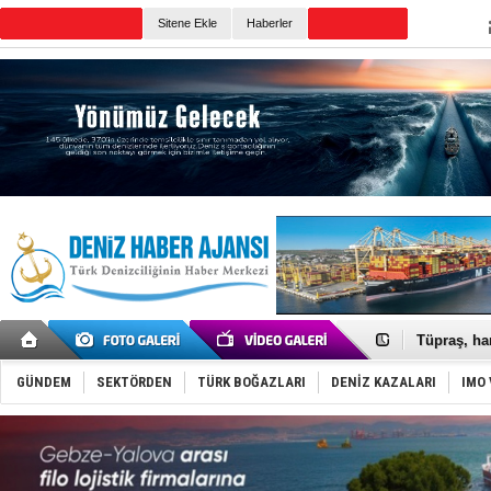
TURKISH MARITIME
Sitene Ekle
Haberler
CANLI YAYIN
Günün Haberleri
Anadolu Te
Derince, I
Tüpraş, ha
İTU AUV, D
LNG taşıma
GÜNDEM
SEKTÖRDEN
TÜRK BOĞAZLARI
DENİZ KAZALARI
IMO 
PROYAD, yat
Türkiye-Ir
Türk Armat
Deniz turi
DÖDER, 28.