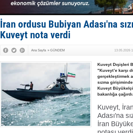
Fairline, T
Baltık Deni
Runit kubb
Limana dad
İran ordusu Bubiyan Adası'na sız
Türk Loydu
Kuveyt nota verdi
Ana Sayfa
»
GÜNDEM
13.05.2026 1
Kuveyt Dışişleri B
"Kuveyt’e karşı 
gerçekleştirmek 
sızma girişiminde
Kuveyt Büyükelç
bakanlığa çağırdı
Kuveyt, İr
Adası'na sı
İran Büyüke
notası verd