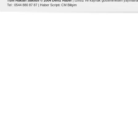
Tüm Hakları Saklıdır © 2004 Deniz Haber
| İzinsiz ve kaynak gösterilmeden yayınlan
Tel : 0544 880 87 87 |
Haber Scripti
:
CM Bilişim