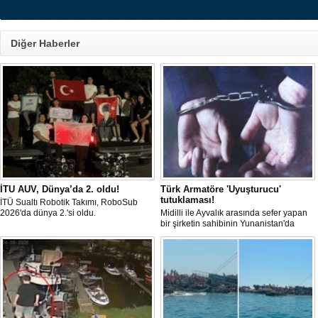
Diğer Haberler
Fransız Meridiam, Boğaz 
ihalesine hazırlanıyor 
Bloomberg'in haberine gör
İTU AUV, Dünya’da 2. oldu!
Türk Armatöre 'Uyuşturucu'
altyapı yatırım şirketi Meri
tutuklaması!
Temmuz Şehitler Köprüsü 
İTÜ Sualtı Robotik Takımı, RoboSub
Sultan Mehmet Köprü
2026'da dünya 2.'si oldu.
Midilli ile Ayvalık arasında sefer yapan
özelleştirilmesine yönelik
bir şirketin sahibinin Yunanistan'da
ilgileniyor.
tutuklandığı bildirildi.