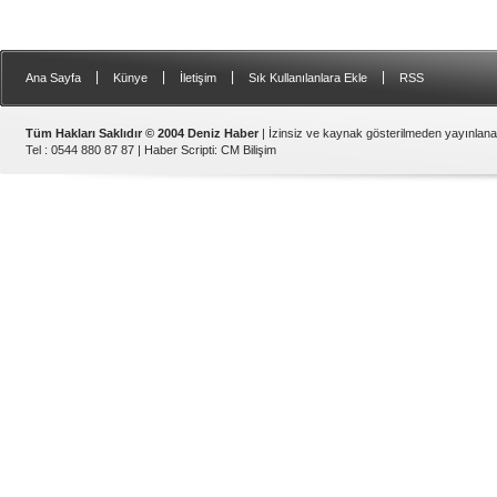
Gemi Geri Dönüşüm Yönetm
özellikle özellikle kıyı şerid
ilişkin hükümlere uymadığ
listesinden çıkarıld
|
|
|
|
Ana Sayfa
Künye
İletişim
Sık Kullanılanlara Ekle
RSS
Tüm Hakları Saklıdır © 2004 Deniz Haber
| İzinsiz ve kaynak gösterilmeden yayınlan
Tel : 0544 880 87 87 |
Haber Scripti
:
CM Bilişim