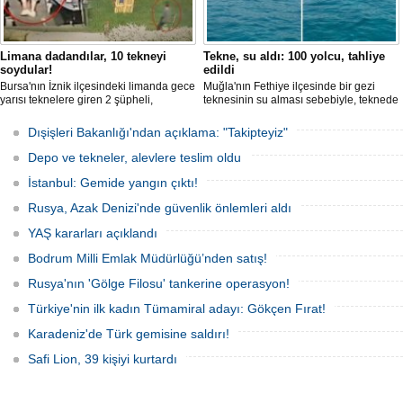
Limana dadandılar, 10 tekneyi
Tekne, su aldı: 100 yolcu, tahliye
soydular!
edildi
Varlık Fonu’ndan Alsanc
Bursa'nın İznik ilçesindeki limanda gece
Muğla'nın Fethiye ilçesinde bir gezi
açıklaması
yarısı teknelere giren 2 şüpheli,
teknesinin su alması sebebiyle, teknede
Alsancak Limanı’nın işletm
elektronik cihazlar ve değerli eşyalar
bulunan 100 yolcu tahliye edildi,
dönem başlarken, Türkiye V
çaldı. Olay, güvenlik kameralarına
teknenin batmaması için bölgede
Dışişleri Bakanlığı'ndan açıklama: "Takipteyiz"
Yatırımlardan Sorumlu Ge
yansıdı, tekne sahiplerinin ihbarıyla
kurtarma çalışması başlatıldı.
Yardımcısı Aziz Murat Ulu
jandarma inceleme başlattı.
Depo ve tekneler, alevlere teslim oldu
satış ya da imtiyaz devri ya
belirterek, “Yük limanı oper
İstanbul: Gemide yangın çıktı!
yerli ve milli Alport’a tesl
açıklamasında bulu
Rusya, Azak Denizi'nde güvenlik önlemleri aldı
YAŞ kararları açıklandı
Bodrum Milli Emlak Müdürlüğü’nden satış!
Rusya'nın 'Gölge Filosu' tankerine operasyon!
Türkiye'nin ilk kadın Tümamiral adayı: Gökçen Fırat!
Karadeniz'de Türk gemisine saldırı!
Safi Lion, 39 kişiyi kurtardı
Dörtel Gemi Söküm AB li
çıkarıldı
Aliağa’daki Dörtel Gemi