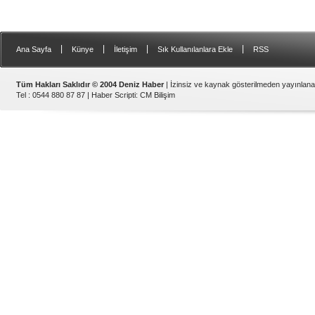
|
|
|
|
Ana Sayfa
Künye
İletişim
Sık Kullanılanlara Ekle
RSS
Tüm Hakları Saklıdır © 2004 Deniz Haber
| İzinsiz ve kaynak gösterilmeden yayınlan
Tel : 0544 880 87 87 |
Haber Scripti
:
CM Bilişim