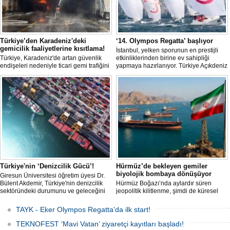
Türkiye’den Karadeniz'deki
‘14. Olympos Regatta’ başlıyor
gemicilik faaliyetlerine kısıtlama!
İstanbul, yelken sporunun en prestijli
Türkiye, Karadeniz'de artan güvenlik
etkinliklerinden birine ev sahipliği
endişeleri nedeniyle ticari gemi trafiğini
yapmaya hazırlanıyor. Türkiye Açıkdeniz
kısıtlamaya başladı. Bu durum,
Yarış Kulübü (TAYK), Türkiye Yelken
bölgedeki gıda güvenliğini tehdit ediyor.
Federasyonu ve Eker Süt Ürünleri iş
birliğiyle hayata geçirilecek olan 14.
TAYK - Eker Olympos Regatta, 7
Ağustos'ta start alacak ve 16 Ağustos'a
kadar deniz tutkunlarını bir araya
getirecek. "Rüzgâ
Türkiye'nin ‘Denizcilik Gücü’!
Hürmüz’de bekleyen gemiler
biyolojik bombaya dönüşüyor
Giresun Üniversitesi öğretim üyesi Dr.
Bülent Akdemir, Türkiye'nin denizcilik
Hürmüz Boğazı’nda aylardır süren
sektöründeki durumunu ve geleceğini
jeopolitik kilitlenme, şimdi de küresel
değerlendirdi.
ölçekte bir çevre felaketinin kapısını
aralamış olabilir. Sıcak sularda
TAYK - Eker Olympos Regatta'da ilk start!
hareketsiz bekleyen binden fazla gemi,
istilacı deniz canlıları için devasa bir
TEKNOFEST ‘Mavi Vatan’ ziyaretçi kayıtları başladı!
üreme merkezine dönüşmüş durumda.