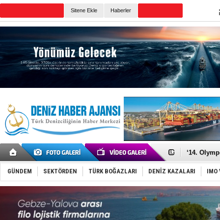
Sitene Ekle
Haberler
Günün Haberleri
Denizcilik
Türkiye’den
‘14. Olymp
Taksi Botla
TÜRKLİM Ba
GÜNDEM
SEKTÖRDEN
TÜRK BOĞAZLARI
DENİZ KAZALARI
IMO 
SOCAR da M
Türkiye'nin
Dünyanın e
Hürmüz’de
Rusya'nın g