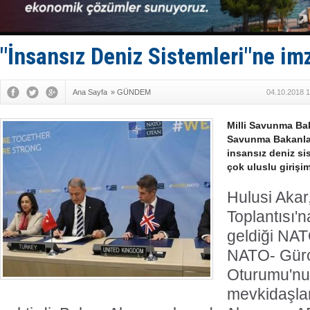
Keşfedildi
D-Marin, A
Van’da inş
ASEAN ilk 
"İnsansız Deniz Sistemleri"ne imz
TAYK - Eke
Ana Sayfa
»
GÜNDEM
04.10.2018 1
Milli Savunma Ba
Savunma Bakanlar
insansız deniz sis
çok uluslu girişim
Hulusi Aka
Toplantısı'
geldiği NA
NATO- Gürc
Oturumu'nu
mevkidaşları