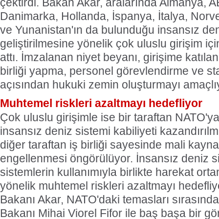
çektirdi. Bakan Akar, aralarında Almanya, AB
Danimarka, Hollanda, İspanya, İtalya, Norv
ve Yunanistan'ın da bulunduğu insansız den
geliştirilmesine yönelik çok uluslu girişim i
attı. İmzalanan niyet beyanı, girişime katılan
birliği yapma, personel görevlendirme ve sta
açısından hukuki zemin oluşturmayı amaçlı
Muhtemel riskleri azaltmayı hedefliyor
Çok uluslu girişimle ise bir taraftan NATO'ya
insansız deniz sistemi kabiliyeti kazandırıl
diğer taraftan iş birliği sayesinde mali kayna
engellenmesi öngörülüyor. İnsansız deniz si
sistemlerin kullanımıyla birlikte harekat or
yönelik muhtemel riskleri azaltmayı hedefliy
Bakanı Akar, NATO'daki temasları sırası
Bakanı Mihai Viorel Fifor ile baş başa bir g