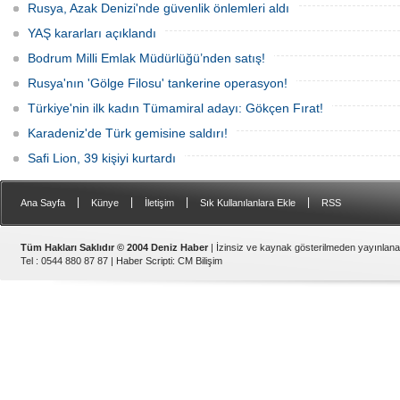
Rusya, Azak Denizi'nde güvenlik önlemleri aldı
YAŞ kararları açıklandı
Bodrum Milli Emlak Müdürlüğü’nden satış!
Rusya'nın 'Gölge Filosu' tankerine operasyon!
Türkiye'nin ilk kadın Tümamiral adayı: Gökçen Fırat!
Karadeniz'de Türk gemisine saldırı!
Safi Lion, 39 kişiyi kurtardı
|
|
|
|
Ana Sayfa
Künye
İletişim
Sık Kullanılanlara Ekle
RSS
Tüm Hakları Saklıdır © 2004 Deniz Haber
| İzinsiz ve kaynak gösterilmeden yayınlan
Tel : 0544 880 87 87 |
Haber Scripti
:
CM Bilişim