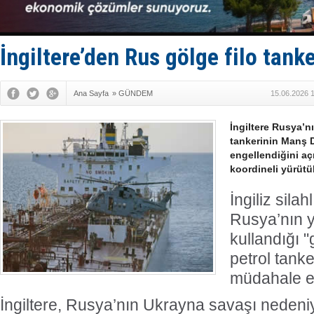
Fairline, T
Baltık Deni
Runit kubb
Limana dad
İngiltere’den Rus gölge filo tan
Türk Loydu
Ana Sayfa
»
GÜNDEM
15.06.2026 
İngiltere Rusya’nı
tankerinin Manş 
engellendiğini aç
koordineli yürütül
İngiliz silah
Rusya’nın y
kullandığı "g
petrol tanke
müdahale et
İngiltere, Rusya’nın Ukrayna savaşı nedeni