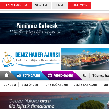
Sitene Ekle
Haberler
Günün Haberleri
Anadolu Te
Derince, I
Tüpraş, ha
İTU AUV, D
LNG taşıma
GÜNDEM
SEKTÖRDEN
TÜRK BOĞAZLARI
DENİZ KAZALARI
IMO 
PROYAD, yat
Türkiye-Ir
Türk Armat
Deniz turi
DÖDER, 28.