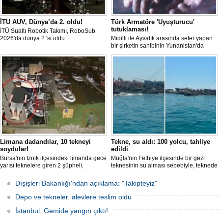
İTU AUV, Dünya’da 2. oldu!
Türk Armatöre 'Uyuşturucu'
tutuklaması!
İTÜ Sualtı Robotik Takımı, RoboSub
2026'da dünya 2.'si oldu.
Midilli ile Ayvalık arasında sefer yapan
bir şirketin sahibinin Yunanistan'da
tutuklandığı bildirildi.
Limana dadandılar, 10 tekneyi
Tekne, su aldı: 100 yolcu, tahliye
soydular!
edildi
Bursa'nın İznik ilçesindeki limanda gece
Muğla'nın Fethiye ilçesinde bir gezi
yarısı teknelere giren 2 şüpheli,
teknesinin su alması sebebiyle, teknede
elektronik cihazlar ve değerli eşyalar
bulunan 100 yolcu tahliye edildi,
çaldı. Olay, güvenlik kameralarına
teknenin batmaması için bölgede
Dışişleri Bakanlığı'ndan açıklama: "Takipteyiz"
yansıdı, tekne sahiplerinin ihbarıyla
kurtarma çalışması başlatıldı.
jandarma inceleme başlattı.
Depo ve tekneler, alevlere teslim oldu
İstanbul: Gemide yangın çıktı!