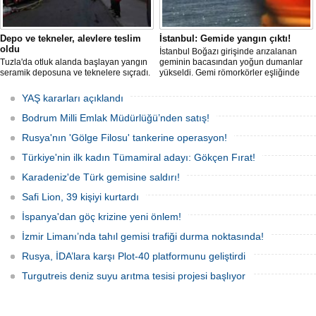
Depo ve tekneler, alevlere teslim
İstanbul: Gemide yangın çıktı!
oldu
İstanbul Boğazı girişinde arızalanan
Tuzla'da otluk alanda başlayan yangın
geminin bacasından yoğun dumanlar
seramik deposuna ve teknelere sıçradı.
yükseldi. Gemi römorkörler eşliğinde
İtfaiye ekipleri uzun uğraşlar sonucu
Ahırkapı açıklarına demirletildi.
alevleri kontrol altına aldı.
YAŞ kararları açıklandı
Bodrum Milli Emlak Müdürlüğü’nden satış!
Rusya'nın 'Gölge Filosu' tankerine operasyon!
Türkiye'nin ilk kadın Tümamiral adayı: Gökçen Fırat!
Karadeniz'de Türk gemisine saldırı!
Safi Lion, 39 kişiyi kurtardı
İspanya'dan göç krizine yeni önlem!
İzmir Limanı’nda tahıl gemisi trafiği durma noktasında!
Rusya, İDA’lara karşı Plot-40 platformunu geliştirdi
Turgutreis deniz suyu arıtma tesisi projesi başlıyor