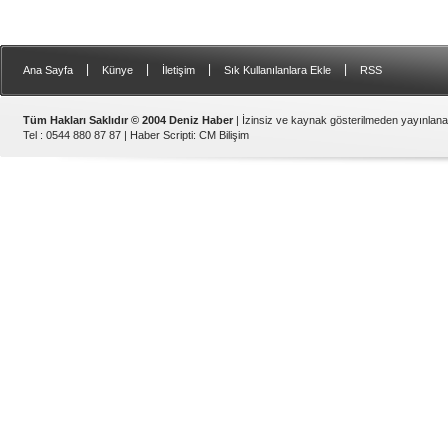
|
|
|
|
Ana Sayfa
Künye
İletişim
Sık Kullanılanlara Ekle
RSS
Tüm Hakları Saklıdır © 2004 Deniz Haber
| İzinsiz ve kaynak gösterilmeden yayınlan
Tel : 0544 880 87 87 |
Haber Scripti
:
CM Bilişim