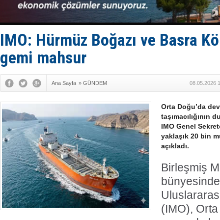
Kruvaziyer 
SES Yacht
Kargıcak K
Denizlerin 
IMO: Hürmüz Boğazı ve Basra Kö
İstanbul: 
gemi mahsur
Ana Sayfa
»
GÜNDEM
08.05.2026 
Orta Doğu’da dev
taşımacılığının d
IMO Genel Sekret
yaklaşık 20 bin m
açıkladı.
Birleşmiş Mi
bünyesinde 
Uluslararas
(IMO), Orta