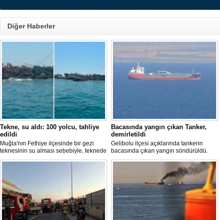
Diğer Haberler
Tekne, su aldı: 100 yolcu, tahliye
Bacasında yangın çıkan Tanker,
edildi
demirletildi
Muğla'nın Fethiye ilçesinde bir gezi
Gelibolu ilçesi açıklarında tankerin
teknesinin su alması sebebiyle, teknede
bacasında çıkan yangın söndürüldü.
bulunan 100 yolcu tahliye edildi,
Tanker, ardından Şevketiye Demir
teknenin batmaması için bölgede
Sahası'na demirletildi.
kurtarma çalışması başlatıldı.