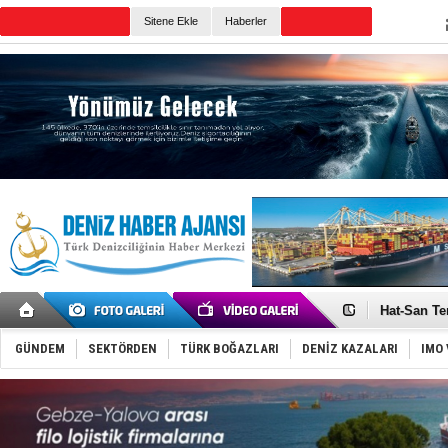
TURKISH MARITIME
Sitene Ekle
Haberler
CANLI YAYIN
Günün Haberleri
Türk Loydu
Hüseyin Me
Hat-San Te
Med Marine
KOSDER’den
GÜNDEM
SEKTÖRDEN
TÜRK BOĞAZLARI
DENİZ KAZALARI
IMO 
Kalyoncu’da
Tekne, su a
Bacasında 
Dışişleri B
Depo ve tek