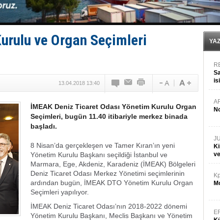
GİMBİRDER gemi inşa yan sanayinin sorunlarını tartış
35 milyon TL'lik tekne projesinde karar çıktı
İnsansız cankurtaran ihalesini BlueForge kazandı
Yüzyıl sonra ilk kez dünyaya açılan gizemli ada!
rulu ve Organ Seçimleri
YA
R
Sa
is
13.04.2018 13:40
da
A
İMEAK Deniz Ticaret Odası Yönetim Kurulu Organ
No
Seçimleri, bugün 11.40 itibariyle merkez binada
başladı.
J
8 Nisan’da gerçekleşen ve Tamer Kıran’ın yeni
Ki
Yönetim Kurulu Başkanı seçildiği İstanbul ve
v
Marmara, Ege, Akdeniz, Karadeniz (İMEAK) Bölgeleri
Deniz Ticaret Odası Merkez Yönetimi seçimlerinin
Kp
ardından bugün, İMEAK DTO Yönetim Kurulu Organ
Mo
Seçimleri yapılıyor.
İMEAK Deniz Ticaret Odası’nın 2018-2022 dönemi
E
Yönetim Kurulu Başkanı, Meclis Başkanı ve Yönetim