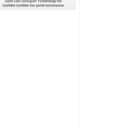
Gemi Geri Dönüşüm Yönetmeliği’nin
için Bölgesel Eğitim” Çalıştayı
özellikle özellikle kıyı şeridi korumasına
İstanbul'da düzenlendi.
ilişkin hükümlere uymadığı için AB
listesinden çıkarıldı.