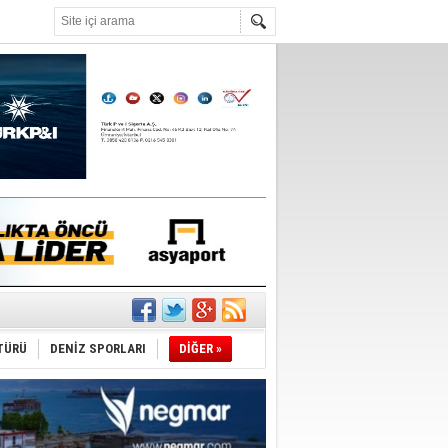
°C
r
TÜRÜ
DENİZ SPORLARI
DİĞER »
du