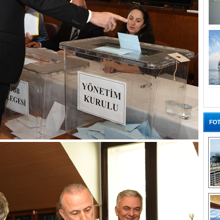
FOT
“G