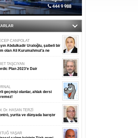
tı
ZARLAR
ECEP CANPOLAT
yın Abdulkadir Uraloğlu, şaibeli bir
im olan Ali Kurumahmut’a ne
nışıyorsunuz?
RET TAŞCIYAN
rdic Plan 2023’e Dair
URNAL
rli geçmişi olanlar, ahlak dersi
eremez!
t. Dr. HASAN TERZİ
ntrö, yurtta ve dünyada barıştır
RTUĞ YAŞAR