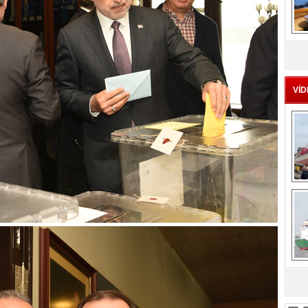
MS
eu
VİD
Ç
sa