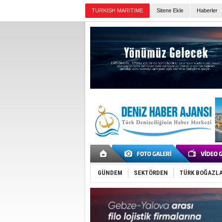
TURKISH MARITIME
Sitene Ekle
Haberler
Günün Haberleri
GÜNDEM
SEKTÖRDEN
TÜRK BOĞAZLA