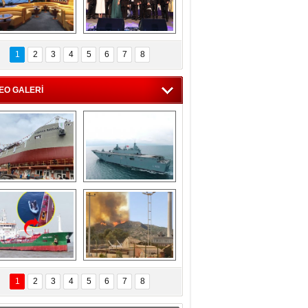
C'den 55 milyon 
5. Bosphorus Ship 
roluk turizm geliri 
Brokers Dinner, 
1
2
3
4
5
6
7
8
müjdesi
İstanbul’da yapıldı
EO GALERİ
eksan Tersanesi, 
TCG Anadolu, 
Başaran Bayrak 
tersane teknik 
tankerini suya 
seyrini tamamladı
indirdi
Göçmenlerin 
Milas’taki yangın 
imdadına Türk 
yeniden termik 
1
2
3
4
5
6
7
8
hipli MINA DENIZ 
santrallere doğru 
yetişti
ilerliyor