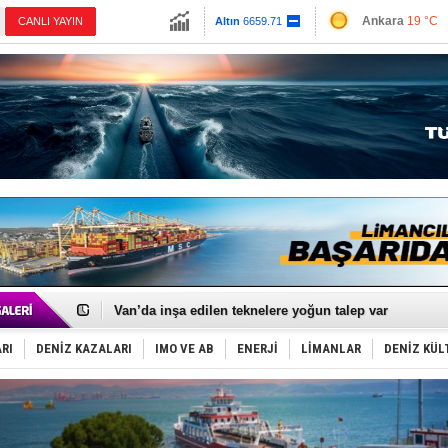
13779.39
Ankara
19 °C
CANLI YAYIN
Altın
6659.71
İzmir
28 °C
Dolar
47.6791
Antalya
26 °C
Euro
55.1258
Muğla
21 °C
Çanakkale
20 
Keşfedildi: En büyük Mercan Ormanı!
D-Marin, Avrupa'nın tekne fuarlarına çıkarma yapacak
Van’da inşa edilen teknelere yoğun talep var
ASEAN ilk P&I Sigorta Kulübünü kurmaya hazırlanıyo
TAYK - Eker Olympos Regatta'da ilk start!
İstanbul ve Çanakkale: 6 ayda 40.000 gemi
RI
DENİZ KAZALARI
IMO VE AB
ENERJİ
LİMANLAR
DENİZ KÜL
TEKNOFEST ‘Mavi Vatan’ ziyaretçi kayıtları başladı!
Tersane işçilerinin direnişi, kazanımla sonuçlandı
İngiliz aktivistler, gemide mahsur kaldı!
FESCO, Karadeniz'de yeni sevkiyat taleplerini durdur
DESE, BIMCO’ya katıldı