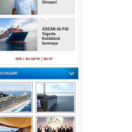
Ormanı!
ASEAN ilk P&I
Sigorta
Kulübünü
kurmaya
hazırlanıyor
|
|
DÜN
BU HAFTA
BU AY
O GALERİ
emi içinde gemi” 
Dünyada tek! 
konsepti ile MSC 
Denizaltı yüzer 
Splendida
havuzu intikal 
seyrine başladı