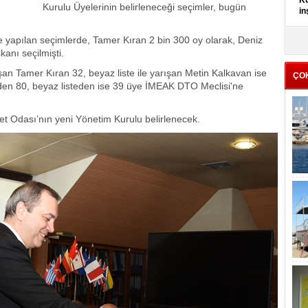
Kü
Kurulu Üyelerinin belirleneceği seçimler, bugün
in
e yapılan seçimlerde, Tamer Kıran 2 bin 300 oy olarak, Deniz
K
Kı
kanı seçilmişti.
it
şan Tamer Kıran 32, beyaz liste ile yarışan Metin Kalkavan ise
ÇO
eden 80, beyaz listeden ise 39 üye İMEAK DTO Meclisi'ne
et Odası’nın yeni Yönetim Kurulu belirlenecek.