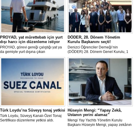
PROYAD, yat mürettebatı için yurt
DÖDER, 28. Dönem Yönetim
dışı harcı için düzenleme istiyor
Kurulu Başkanını seçti!
PROYAD, görevi gereği çalıştığı yat ya
Denizci Öğrenciler Derneği’nin
da gemiyle yurt dışına çıkan
(DÖDER) 28. Dönem Genel Kurulu, 1
gemiadamlarının yurt dışı çıkış
Ağustos Cumartesi günü Türkiye Gemi
harcından muaf tutulması için yasal
Sanayicileri Birliği (GİSBİR) ev
düzenleme yapılmasını talep etti.
sahipliğinde gerçekleştirildi.
Türk Loydu’na Süveyş tonaj yetkisi
Hüseyin Mengi: “Yapay Zekâ,
Ustanın yerini alamaz”
Türk Loydu, Süveyş Kanalı Özel Tonaj
Sertifikası düzenleme yetkisi aldı.
Mengi Yay Yachts Yönetim Kurulu
Başkanı Hüseyin Mengi, yapay zekânın
yat üretimindeki kullanım sınırını, kişiye
özel üretim sürecini, mega yat