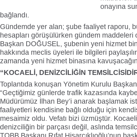
onayına su
bağlandı.
Gündemde yer alan; şube faaliyet raporu, b
hesapları görüşülürken gündem maddeleri 
Başkan DOĞUSEL, şubenin yeni hizmet bina
hakkında meclis üyeleri ile bilgileri paylaşı
zamanda yeni hizmet binasına kavuşacağını
“KOCAELİ, DENİZCİLİĞİN TEMSİLCİSİDİ
Toplantıda konuşan Yönetim Kurulu Başkan
“Geçtiğimiz günlerde trafik kazasında kaybet
Müdürümüz İlhan Bey’i anarak başlamak isti
faaliyetleri kendisine bağlı olduğu için kendi
mesaimiz oldu. Vefatı bizi üzmüştür. Kocael
denizciliğin bir parçası değil, aslında temsilc
TOBB Başkanı Rıfat Hisarcıklıoğlu’nun baş