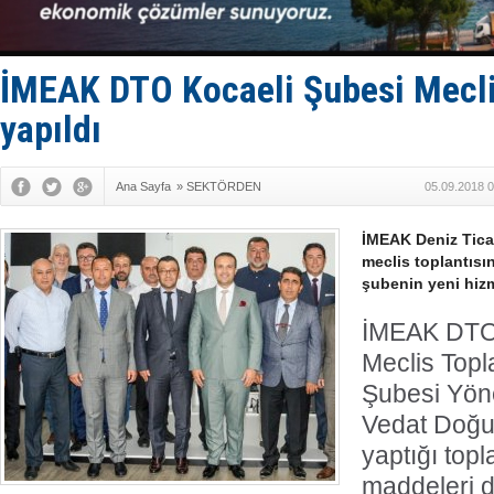
Hüseyin Me
Hat-San Te
Med Marine
KOSDER’den
İMEAK DTO Kocaeli Şubesi Mecli
Kalyoncu’da
yapıldı
Ana Sayfa
»
SEKTÖRDEN
05.09.2018 0
İMEAK Deniz Tica
meclis toplantısı
şubenin yeni hizme
İMEAK DTO 
Meclis Topla
Şubesi Yön
Vedat Doğus
yaptığı top
maddeleri d