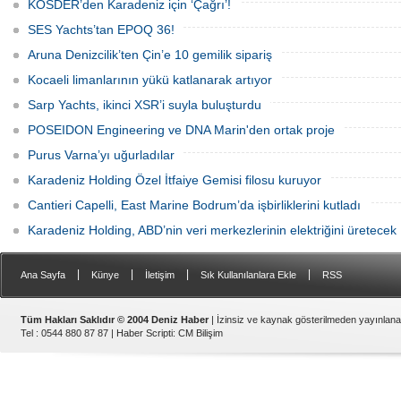
KOSDER’den Karadeniz için ‘Çağrı’!
tanımındaki değişimi ve hibrit tahrik
sistemlerinin ekonomisini CNN Türk'te
SES Yachts’tan EPOQ 36!
yayınlanan Özel Sektör programında
anlattı.
Aruna Denizcilik’ten Çin’e 10 gemilik sipariş
Kocaeli limanlarının yükü katlanarak artıyor
Sarp Yachts, ikinci XSR’i suyla buluşturdu
POSEIDON Engineering ve DNA Marin'den ortak proje
Purus Varna’yı uğurladılar
Karadeniz Holding Özel İtfaiye Gemisi filosu kuruyor
Cantieri Capelli, East Marine Bodrum’da işbirliklerini kutladı
Karadeniz Holding, ABD’nin veri merkezlerinin elektriğini üretecek
|
|
|
|
Ana Sayfa
Künye
İletişim
Sık Kullanılanlara Ekle
RSS
Tüm Hakları Saklıdır © 2004 Deniz Haber
| İzinsiz ve kaynak gösterilmeden yayınlan
Tel : 0544 880 87 87 |
Haber Scripti
:
CM Bilişim