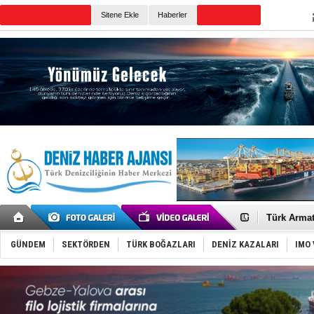
Sitene Ekle
Haberler
Günün Haberleri
PROYAD, yat
Türkiye-Ir
Türk Armat
Deniz turi
DÖDER, 28.
GÜNDEM
SEKTÖRDEN
TÜRK BOĞAZLARI
DENİZ KAZALARI
IMO 
Fairline, T
Baltık Deni
Runit kubb
Limana dad
Türk Loydu