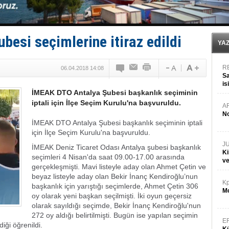
FESCO, Karadeniz'de yeni sevkiyat taleplerini durdur
DESE, BIMCO’ya katıldı
GİMBİRDER gemi inşa yan sanayinin sorunlarını tartış
35 milyon TL'lik tekne projesinde karar çıktı
esi seçimlerine itiraz edildi
İnsansız cankurtaran ihalesini BlueForge kazandı
YA
R
06.04.2018 14:08
Sa
is
İMEAK DTO Antalya Şubesi başkanlık seçiminin
da
iptali için İlçe Seçim Kurulu'na başvuruldu.
A
No
İMEAK DTO Antalya Şubesi başkanlık seçiminin iptali
için İlçe Seçim Kurulu'na başvuruldu.
J
İMEAK Deniz Ticaret Odası Antalya şubesi başkanlık
Ki
seçimleri 4 Nisan'da saat 09.00-17.00 arasında
v
gerçekleşmişti. Mavi listeyle aday olan Ahmet Çetin ve
beyaz listeyle aday olan Bekir İnanç Kendiroğlu’nun
Kp
başkanlık için yarıştığı seçimlerde, Ahmet Çetin 306
Mo
oy olarak yeni başkan seçilmişti. İki oyun geçersiz
olarak sayıldığı seçimde, Bekir İnanç Kendiroğlu'nun
272 oy aldığı belirtilmişti. Bugün ise yapılan seçimin
E
diği öğrenildi.