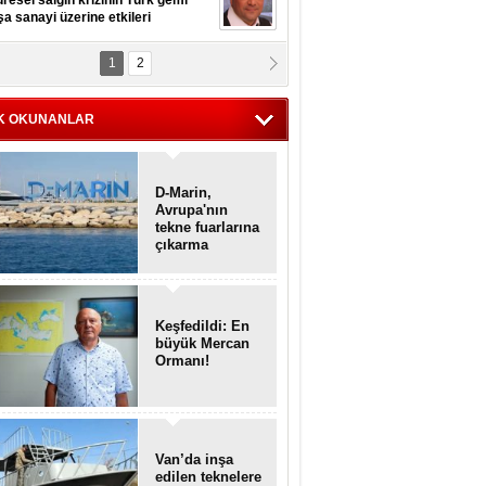
resel salgın krizinin Türk gemi
şa sanayi üzerine etkileri
1
2
pt. MESUT AZMİ GÖKSOY
lavuz kaptan kardeşlerime
hafen...
K OKUNANLAR
D-Marin,
Avrupa'nın
tekne fuarlarına
çıkarma
yapacak
Keşfedildi: En
büyük Mercan
Ormanı!
Van’da inşa
edilen teknelere