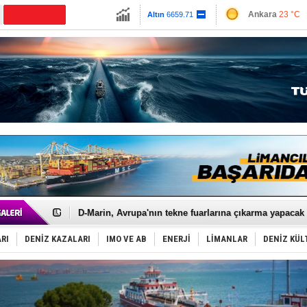
13779.39
Ankara
23 °C
CANLI YAYIN
Altın
6659.71
İzmir
29 °C
Dolar
47.6791
Antalya
29 °C
Euro
55.1258
Muğla
24 °C
Çanakkale
26 
Rusya'nın gizli filosu büyüyor!
Keşfedildi: En büyük Mercan Ormanı!
D-Marin, Avrupa'nın tekne fuarlarına çıkarma yapacak
Van’da inşa edilen teknelere yoğun talep var
ASEAN ilk P&I Sigorta Kulübünü kurmaya hazırlanıyo
RI
DENİZ KAZALARI
IMO VE AB
ENERJİ
LİMANLAR
DENİZ KÜL
TAYK - Eker Olympos Regatta'da ilk start!
İstanbul ve Çanakkale: 6 ayda 40.000 gemi
TEKNOFEST ‘Mavi Vatan’ ziyaretçi kayıtları başladı!
Tersane işçilerinin direnişi, kazanımla sonuçlandı
İngiliz aktivistler, gemide mahsur kaldı!