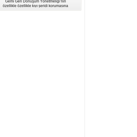
Gemi Geri Dönüşüm Yönetmeliği’nin
için Bölgesel Eğitim” Çalıştayı
özellikle özellikle kıyı şeridi korumasına
İstanbul'da düzenlendi.
ilişkin hükümlere uymadığı için AB
listesinden çıkarıldı.