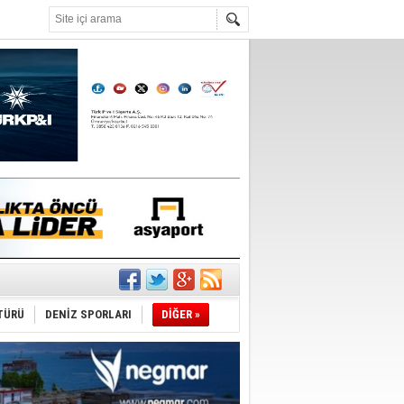
°C
r
TÜRÜ
DENİZ SPORLARI
DİĞER »