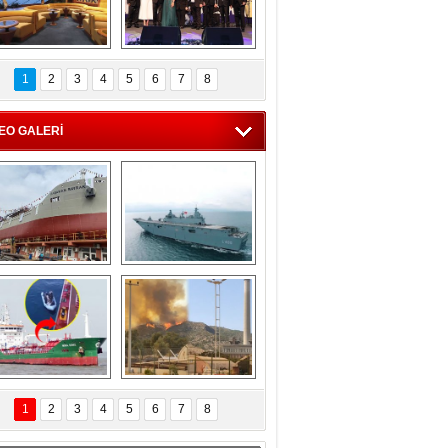
C'den 55 milyon 
5. Bosphorus Ship 
roluk turizm geliri 
Brokers Dinner, 
1
2
3
4
5
6
7
8
müjdesi
İstanbul’da yapıldı
EO GALERİ
eksan Tersanesi, 
TCG Anadolu, 
Başaran Bayrak 
tersane teknik 
tankerini suya 
seyrini tamamladı
indirdi
Göçmenlerin 
Milas’taki yangın 
imdadına Türk 
yeniden termik 
1
2
3
4
5
6
7
8
hipli MINA DENIZ 
santrallere doğru 
yetişti
ilerliyor