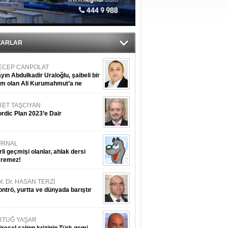
du
tı
ZARLAR
ECEP CANPOLAT
yın Abdulkadir Uraloğlu, şaibeli bir
im olan Ali Kurumahmut’a ne
nışıyorsunuz?
RET TAŞCIYAN
rdic Plan 2023’e Dair
URNAL
rli geçmişi olanlar, ahlak dersi
eremez!
t. Dr. HASAN TERZİ
ntrö, yurtta ve dünyada barıştır
RTUĞ YAŞAR