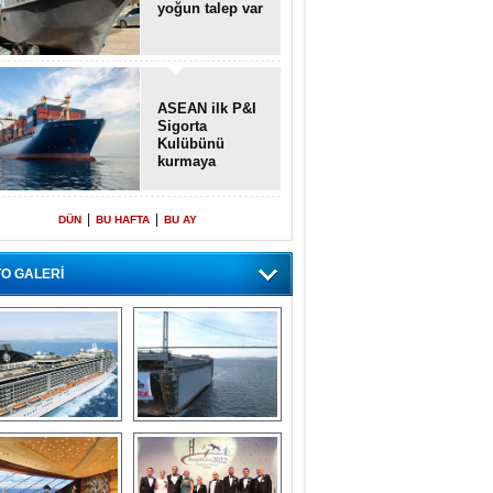
yoğun talep var
ASEAN ilk P&I
Sigorta
Kulübünü
kurmaya
hazırlanıyor
|
|
DÜN
BU HAFTA
BU AY
O GALERİ
emi içinde gemi” 
Dünyada tek! 
konsepti ile MSC 
Denizaltı yüzer 
Splendida
havuzu intikal 
seyrine başladı