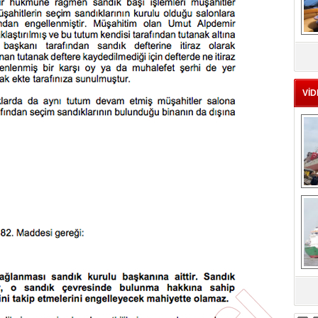
MS
eu
VİD
Ç
sa