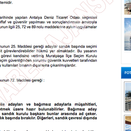
FOT
“G