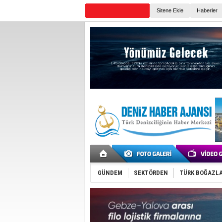
TURKISH MARITIME
Sitene Ekle
Haberler
Günün Haberleri
GÜNDEM
SEKTÖRDEN
TÜRK BOĞAZLA