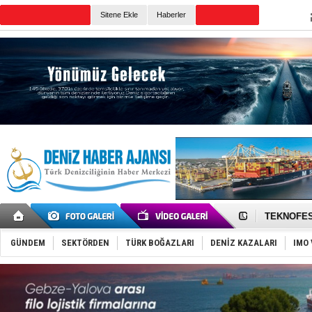
Sitene Ekle
Haberler
Günün Haberleri
TAYK - Eke
İstanbul v
TEKNOFEST 
Tersane işç
İngiliz akt
GÜNDEM
SEKTÖRDEN
TÜRK BOĞAZLARI
DENİZ KAZALARI
IMO 
FESCO, Kar
DESE, BIMC
GİMBİRDER 
35 milyon T
İnsansız c