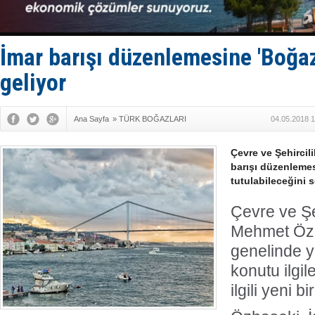
Yüzyıl son
Anadolu Te
Derince, I
Tüpraş, ha
İmar barışı düzenlemesine 'Boğaz'
İTU AUV, D
geliyor
Ana Sayfa
»
TÜRK BOĞAZLARI
04.05.2018 1
Çevre ve Şehirci
barışı düzenlemes
tutulabileceğini s
Çevre ve Şe
Mehmet Özh
genelinde y
konutu ilgile
ilgili yeni b