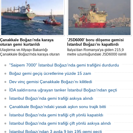
Çanakkale Boğazı'nda karaya
'JSD6000' boru döşeme gemisi
oturan gemi kurtarıldı
İstanbul Boğazı'nı kapattırdı
Ulaştırma ve Altyapı Bakanlığı
İtalya'dan Romanya'ya giden 215,9
Çanakkale Boğazı'nda karaya oturan
metre uzunluğundaki JSD6000 isimli
PILATUS MARINE isimli yük gemisinin
boru döşeme gemisinin İstanbul
yeniden yüzdürüldüğünü ve boğazın
Boğazı'ndan geçişi nedeniyle gemi
"Saipem 7000" İstanbul Boğazı'nda gemi trafiğini durdurdu
gemi trafiğine yeniden açıldığını
trafiği çift yönlü olarak kapatıldı.
açıkladı.
Boğaz gemi geçiş ücretlerine yüzde 15 zam
Dev vinç gemisi Çanakkale Boğazı’nı kilitledi
İDA saldırısına uğrayan tanker İstanbul Boğazı'ndan geçti
İstanbul Boğazı'nda gemi trafiği askıya alındı
Çanakkale Boğazı’ndaki yasak aşkın sonu trajik bitti
İstanbul Boğazı'nda gemi trafiği çift yönlü kapatıldı
İstanbul Boğazı'nda gemi trafiği çift yönlü askıya alındı
İstanbul Boğazı’ndan 3 ayda 9 bin 195 gemi geçti