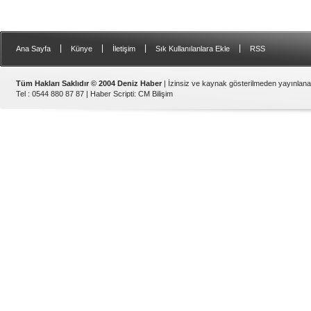
|
|
|
|
Ana Sayfa
Künye
İletişim
Sık Kullanılanlara Ekle
RSS
Tüm Hakları Saklıdır © 2004 Deniz Haber
| İzinsiz ve kaynak gösterilmeden yayınlan
Tel : 0544 880 87 87 |
Haber Scripti
:
CM Bilişim