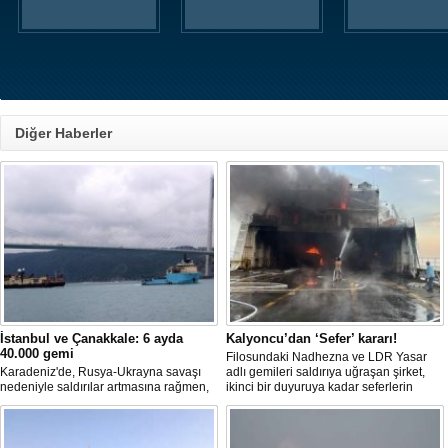
Diğer Haberler
İstanbul ve Çanakkale: 6 ayda
Kalyoncu’dan ‘Sefer’ kararı!
40.000 gemi
Filosundaki Nadhezna ve LDR Yasar
Karadeniz'de, Rusya-Ukrayna savaşı
adlı gemileri saldırıya uğraşan şirket,
nedeniyle saldırılar artmasına rağmen,
ikinci bir duyuruya kadar seferlerin
İstanbul ve Çanakkale boğazlarından,
durdurulduğunu açıkladı.
yılın ilk yarısında toplam 40 bin 218
gemi geçti.