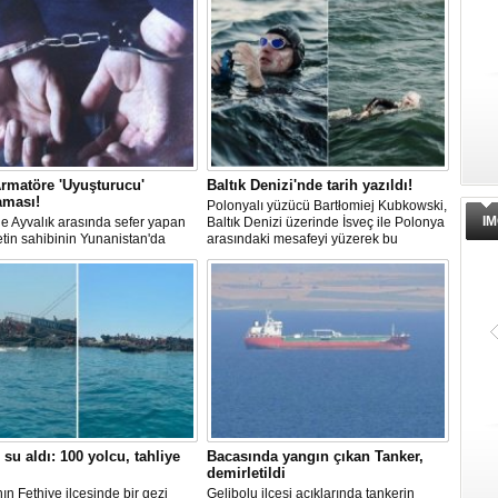
Varlık Fonu’ndan Alsancak Limanı
açıklaması
Alsancak Limanı’nın işletmesinde ye
dönem başlarken, Türkiye Varlık Fon
Yatırımlardan Sorumlu Genel Müdür
rmatöre 'Uyuşturucu'
Baltık Denizi'nde tarih yazıldı!
Yardımcısı Aziz Murat Uluğ, limanda
aması!
satış ya da imtiyaz devri yapılmadığın
Polonyalı yüzücü Bartłomiej Kubkowski,
belirterek, “Yük limanı operasyonların
IM
 ile Ayvalık arasında sefer yapan
Baltık Denizi üzerinde İsveç ile Polonya
yerli ve milli Alport’a teslim ettik”
ketin sahibinin Yunanistan'da
arasındaki mesafeyi yüzerek bu
açıklamasında bulundu.
dığı bildirildi.
başarının ilk örneği olarak tarihe geçti.
Dörtel Gemi Söküm AB listesinde
 su aldı: 100 yolcu, tahliye
Bacasında yangın çıkan Tanker,
çıkarıldı
demirletildi
Aliağa’daki Dörtel Gemi Söküm AB
ın Fethiye ilçesinde bir gezi
Gelibolu ilçesi açıklarında tankerin