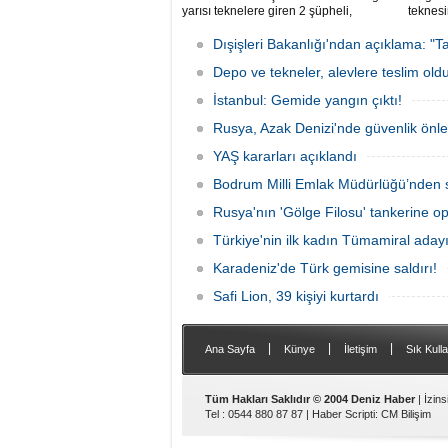
yarısı teknelere giren 2 şüpheli,
teknesi
elektronik cihazlar ve değerli eşyalar
bulunan
çaldı. Olay, güvenlik kameralarına
teknen
Dışişleri Bakanlığı'ndan açıklama: "Ta
yansıdı, tekne sahiplerinin ihbarıyla
kurtarm
jandarma inceleme başlattı.
Depo ve tekneler, alevlere teslim old
İstanbul: Gemide yangın çıktı!
Rusya, Azak Denizi'nde güvenlik önle
YAŞ kararları açıklandı
Bodrum Milli Emlak Müdürlüğü’nden s
Rusya'nın 'Gölge Filosu' tankerine o
Türkiye'nin ilk kadın Tümamiral aday
Karadeniz'de Türk gemisine saldırı!
Safi Lion, 39 kişiyi kurtardı
|
|
|
Ana Sayfa
Künye
İletişim
Sık Kulla
Tüm Hakları Saklıdır © 2004 Deniz Haber
| İzin
Tel : 0544 880 87 87 |
Haber Scripti
:
CM Bilişim