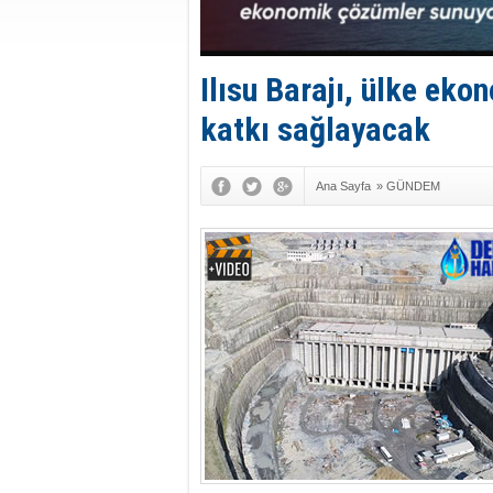
Ilısu Barajı, ülke ekon
katkı sağlayacak
Ana Sayfa
»
GÜNDEM