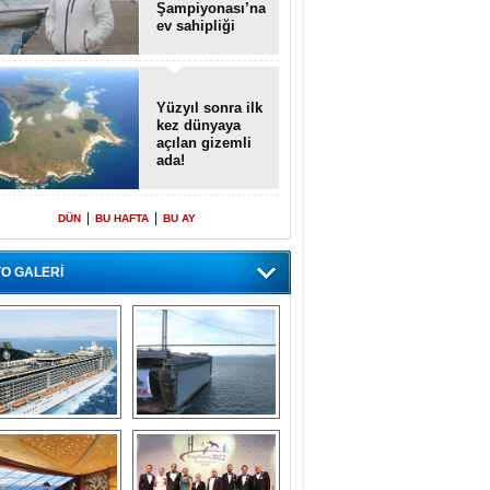
Şampiyonası’na
ev sahipliği
yapacak
Yüzyıl sonra ilk
kez dünyaya
açılan gizemli
ada!
|
|
DÜN
BU HAFTA
BU AY
O GALERİ
emi içinde gemi” 
Dünyada tek! 
konsepti ile MSC 
Denizaltı yüzer 
Splendida
havuzu intikal 
seyrine başladı