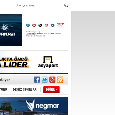
°C
sane oldu
ipliği yapacak
ekliyor
TÜRÜ
DENİZ SPORLARI
DİĞER »
nleme istiyor