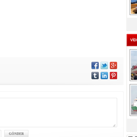
MS
eu
VİD
Ç
sa