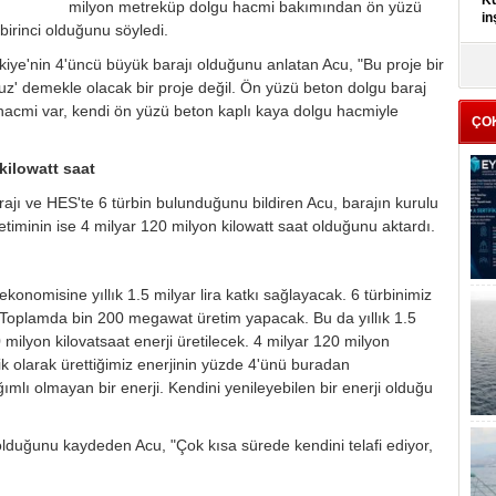
milyon metreküp dolgu hacmi bakımından ön yüzü
in
irinci olduğunu söyledi.
K
kiye'nin 4'üncü büyük barajı olduğunu anlatan Acu, "Bu proje bir
Kı
yoruz' demekle olacak bir proje değil. Ön yüzü beton dolgu baraj
it
hacmi var, kendi ön yüzü beton kaplı kaya dolgu hacmiyle
ÇO
 kilowatt saat
ajı ve HES'te 6 türbin bulunduğunu bildiren Acu, barajın kurulu
etiminin ise 4 milyar 120 milyon kilowatt saat olduğunu aktardı.
e ekonomisine yıllık 1.5 milyar lira katkı sağlayacak. 6 türbinimiz
 Toplamda bin 200 megawat üretim yapacak. Bu da yıllık 1.5
20 milyon kilovatsaat enerji üretilecek. 4 milyar 120 milyon
lik olarak ürettiğimiz enerjinin yüzde 4'ünü buradan
ğımlı olmayan bir enerji. Kendini yenileyebilen bir enerji olduğu
 olduğunu kaydeden Acu, "Çok kısa sürede kendini telafi ediyor,