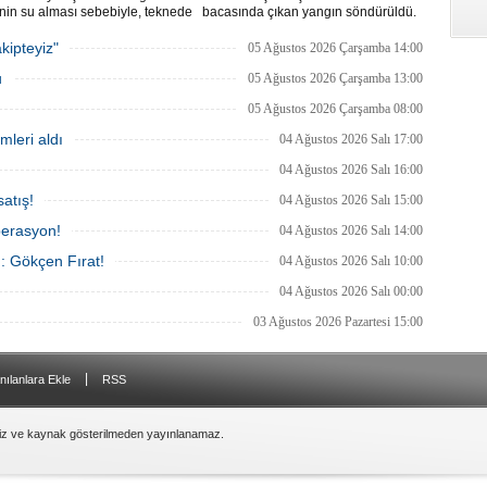
Gemi Geri Dönüşüm Yönetmeliği’ni
nin su alması sebebiyle, teknede
bacasında çıkan yangın söndürüldü.
özellikle özellikle kıyı şeridi koruması
 100 yolcu tahliye edildi,
Tanker, ardından Şevketiye Demir
ilişkin hükümlere uymadığı için AB
in batmaması için bölgede
Sahası'na demirletildi.
kipteyiz"
05 Ağustos 2026 Çarşamba 14:00
listesinden çıkarıldı.
a çalışması başlatıldı.
u
05 Ağustos 2026 Çarşamba 13:00
05 Ağustos 2026 Çarşamba 08:00
mleri aldı
04 Ağustos 2026 Salı 17:00
04 Ağustos 2026 Salı 16:00
atış!
04 Ağustos 2026 Salı 15:00
perasyon!
04 Ağustos 2026 Salı 14:00
ı: Gökçen Fırat!
04 Ağustos 2026 Salı 10:00
04 Ağustos 2026 Salı 00:00
03 Ağustos 2026 Pazartesi 15:00
|
nılanlara Ekle
RSS
siz ve kaynak gösterilmeden yayınlanamaz.