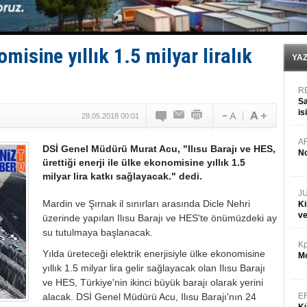
Fairline, Türkiye’de ‘SoleMarin’i seçti
Baltık Denizi'nde tarih yazıldı!
Runit kubbesi okyanusun derinliklerinde halkı tehdit 
Limana dadandılar, 10 tekneyi soydular!
omisine yıllık 1.5 milyar liralık
YA
R
Sa
is
28.05.2018 00:01
da
A
DSİ Genel Müdürü Murat Acu, "Ilısu Barajı ve HES,
No
ürettiği enerji ile ülke ekonomisine yıllık 1.5
milyar lira katkı sağlayacak." dedi.
J
Ki
Mardin ve Şırnak il sınırları arasında Dicle Nehri
v
üzerinde yapılan Ilısu Barajı ve HES'te önümüzdeki ay
su tutulmaya başlanacak.
Kp
Mo
Yılda üreteceği elektrik enerjisiyle ülke ekonomisine
yıllık 1.5 milyar lira gelir sağlayacak olan Ilısu Barajı
ve HES, Türkiye'nin ikinci büyük barajı olarak yerini
E
alacak. DSİ Genel Müdürü Acu, Ilısu Barajı'nın 24
Kü