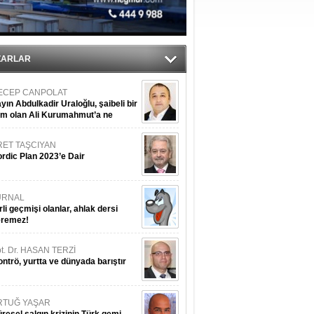
ediyor
ZARLAR
ECEP CANPOLAT
yın Abdulkadir Uraloğlu, şaibeli bir
im olan Ali Kurumahmut’a ne
nışıyorsunuz?
RET TAŞCIYAN
rdic Plan 2023’e Dair
URNAL
rli geçmişi olanlar, ahlak dersi
eremez!
t. Dr. HASAN TERZİ
ntrö, yurtta ve dünyada barıştır
RTUĞ YAŞAR
resel salgın krizinin Türk gemi