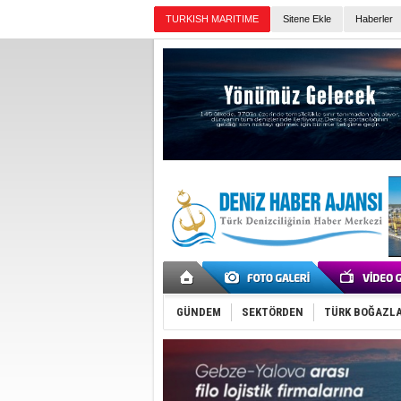
TURKISH MARITIME
Sitene Ekle
Haberler
Günün Haberleri
GÜNDEM
SEKTÖRDEN
TÜRK BOĞAZLA