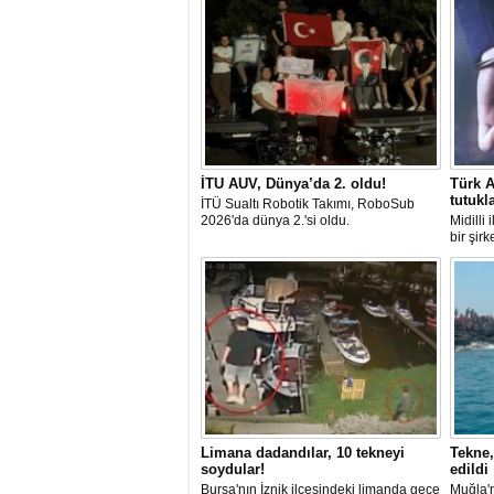
İTU AUV, Dünya’da 2. oldu!
Türk A
tutukl
İTÜ Sualtı Robotik Takımı, RoboSub
2026'da dünya 2.'si oldu.
Midilli
bir şir
tutuklan
Limana dadandılar, 10 tekneyi
Tekne,
soydular!
edildi
Bursa'nın İznik ilçesindeki limanda gece
Muğla'n