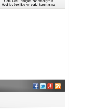
n
için Bölgesel Eğitim” Çalıştayı
Deniz Çevresinin Korunması
na
İstanbul'da düzenlendi.
Komitesi'nin (MEPC) 81. dönem
toplantısında yeni kararlar alındı.