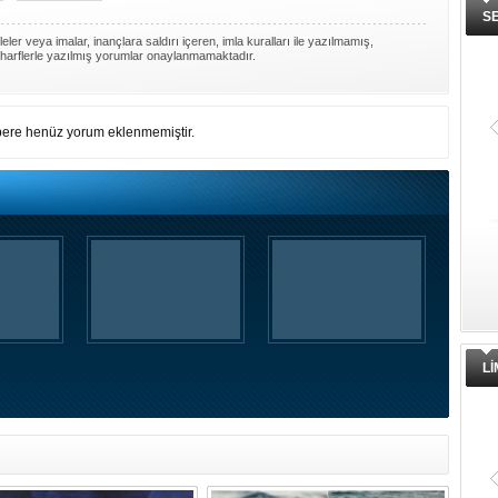
S
ler veya imalar, inançlara saldırı içeren, imla kuralları ile yazılmamış,
harflerle yazılmış yorumlar onaylanmamaktadır.
ere henüz yorum eklenmemiştir.
Yüzyıl sonra ilk kez dünyaya açıla
gizemli ada!
Niihau adası, 1864'ten beri süren
izolasyonunu sona erdirerek kontroll
turist ziyaretlerine açıldı. Ada sakinler
modern teknolojiden uzak, katı
kurallarla dolu bir yaşam sürdürüyor
L