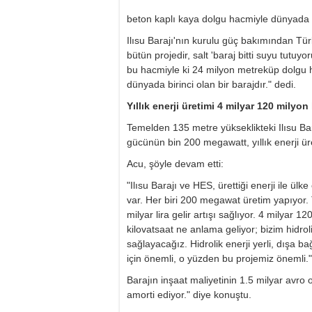
beton kaplı kaya dolgu hacmiyle dünyada b
Ilısu Barajı'nın kurulu güç bakımından Tür
bütün projedir, salt 'baraj bitti suyu tutu
bu hacmiyle ki 24 milyon metreküp dolgu 
dünyada birinci olan bir barajdır." dedi.
Yıllık enerji üretimi 4 milyar 120 milyon
Temelden 135 metre yükseklikteki Ilısu Bar
gücünün bin 200 megawatt, yıllık enerji ür
Acu, şöyle devam etti:
"Ilısu Barajı ve HES, ürettiği enerji ile ülk
var. Her biri 200 megawat üretim yapıyor.
milyar lira gelir artışı sağlıyor. 4 milyar 1
kilovatsaat ne anlama geliyor; bizim hidro
sağlayacağız. Hidrolik enerji yerli, dışa ba
için önemli, o yüzden bu projemiz önemli."
Barajın inşaat maliyetinin 1.5 milyar avro
amorti ediyor." diye konuştu.