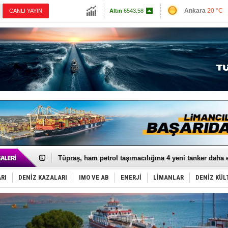
13798.82
Ankara
20 °C
CANLI YAYIN
Altın
6543.58
İzmir
25 °C
Dolar
47.689
Antalya
24 °C
Euro
54.9691
Muğla
23 °C
Çanakkale
23 
Yüzyıl sonra ilk kez dünyaya açılan gizemli ada!
Anadolu Tersanesi EYDEP’te A sertifikası alan ilk ter
Derince, ILCA Masters Türkiye Şampiyonası’na ev sah
Tüpraş, ham petrol taşımacılığına 4 yeni tanker daha 
İTU AUV, Dünya’da 2. oldu!
LNG taşımacılığında maliyetler katlandı
RI
DENİZ KAZALARI
IMO VE AB
ENERJİ
LİMANLAR
DENİZ KÜL
PROYAD, yat mürettebatı için yurt dışı harcı için düze
Türkiye-Irak enerji hattında yeni dönem başlıyor
Türk Armatöre 'Uyuşturucu' tutuklaması!
Deniz turizminde yeni ‘Ceza Rejimi’!
DÖDER, 28. Dönem Yönetim Kurulu Başkanını seçti!