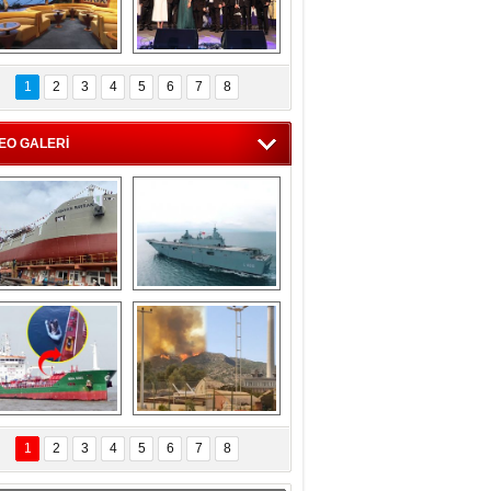
C'den 55 milyon 
5. Bosphorus Ship 
roluk turizm geliri 
Brokers Dinner, 
1
2
3
4
5
6
7
8
müjdesi
İstanbul’da yapıldı
EO GALERİ
eksan Tersanesi, 
TCG Anadolu, 
Başaran Bayrak 
tersane teknik 
tankerini suya 
seyrini tamamladı
indirdi
Göçmenlerin 
Milas’taki yangın 
imdadına Türk 
yeniden termik 
1
2
3
4
5
6
7
8
hipli MINA DENIZ 
santrallere doğru 
yetişti
ilerliyor