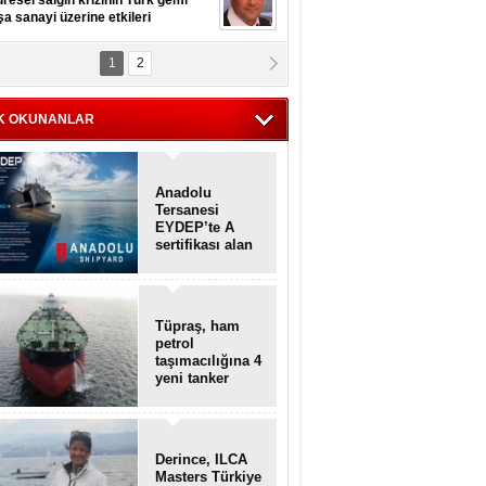
şa sanayi üzerine etkileri
pt. MESUT AZMİ GÖKSOY
1
2
lavuz kaptan kardeşlerime
hafen...
K OKUNANLAR
Anadolu
Tersanesi
EYDEP’te A
sertifikası alan
ilk tersane oldu
Tüpraş, ham
petrol
taşımacılığına 4
yeni tanker
daha ekliyor
Derince, ILCA
Masters Türkiye