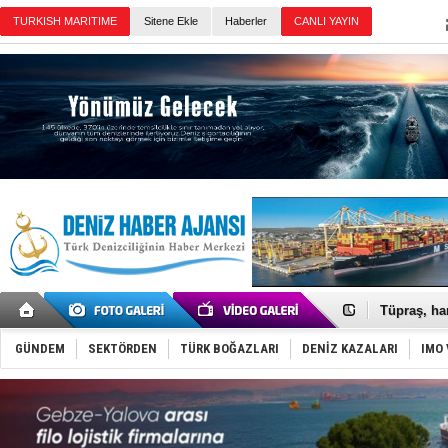
TURKISH MARITIME
Sitene Ekle
Haberler
CANLI YAYIN
Günün Haberleri
Anadolu Te
Derince, I
Tüpraş, ha
İTU AUV, D
LNG taşıma
GÜNDEM
SEKTÖRDEN
TÜRK BOĞAZLARI
DENİZ KAZALARI
IMO 
PROYAD, yat
Türkiye-Ir
Türk Armat
Deniz turi
DÖDER, 28.