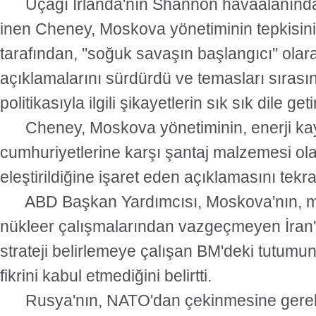
Uçağı İrlanda'nın Shannon havaalanında k
inen Cheney, Moskova yönetiminin tepkisin
tarafından, ''soğuk savaşın başlangıcı'' olar
açıklamalarını sürdürdü ve temasları sırası
politikasıyla ilgili şikayetlerin sık sık dile geti
Cheney, Moskova yönetiminin, enerji kayn
cumhuriyetlerine karşı şantaj malzemesi ol
eleştirildiğine işaret eden açıklamasını tekra
ABD Başkan Yardımcısı, Moskova'nın, mis
nükleer çalışmalarından vazgeçmeyen İran'a
strateji belirlemeye çalışan BM'deki tutumun
fikrini kabul etmediğini belirtti.
Rusya'nın, NATO'dan çekinmesine gerek