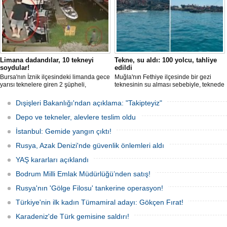
Limana dadandılar, 10 tekneyi
Tekne, su aldı: 100 yolcu, tahliye
soydular!
edildi
Bursa'nın İznik ilçesindeki limanda gece
Muğla'nın Fethiye ilçesinde bir gezi
yarısı teknelere giren 2 şüpheli,
teknesinin su alması sebebiyle, teknede
elektronik cihazlar ve değerli eşyalar
bulunan 100 yolcu tahliye edildi,
çaldı. Olay, güvenlik kameralarına
teknenin batmaması için bölgede
Dışişleri Bakanlığı'ndan açıklama: "Takipteyiz"
yansıdı, tekne sahiplerinin ihbarıyla
kurtarma çalışması başlatıldı.
jandarma inceleme başlattı.
Depo ve tekneler, alevlere teslim oldu
İstanbul: Gemide yangın çıktı!
Rusya, Azak Denizi'nde güvenlik önlemleri aldı
YAŞ kararları açıklandı
Bodrum Milli Emlak Müdürlüğü’nden satış!
Rusya'nın 'Gölge Filosu' tankerine operasyon!
Türkiye'nin ilk kadın Tümamiral adayı: Gökçen Fırat!
Karadeniz'de Türk gemisine saldırı!