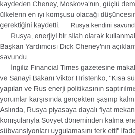
kaydeden Cheney, Moskova'nın, güçlü demo
ülkelerin en iyi komşusu olacağı düşünces
gerektiğini kaydetti.
Rusya kendini savun
Rusya, enerjiyi bir silah olarak kullanm
Başkan Yardımcısı Dick Cheney'nin açıklama
savundu.
İngiliz Financial Times gazetesine makal
ve Sanayi Bakanı Viktor Hristenko, "Kısa sü
yapılan ve Rus enerji politikasının saptırılm
yorumlar karşısında gerçekten şaşırıp kalm
Aslında, Rusya piyasaya dayalı fiyat meka
komşularıyla Sovyet döneminden kalma enerj
sübvansiyonları uygulamasını terk etti" ifade