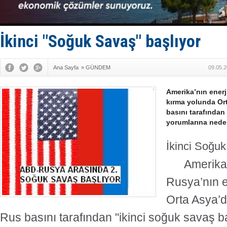
Fairline, T
Baltık Deni
Runit kubb
Limana dad
İkinci "Soğuk Savaş" başlıyor
Türk Loydu
Ana Sayfa
»
GÜNDEM
09.05.2
Amerika’nın ener
kırma yolunda Ort
basını tarafından
yorumlarına nede
İkinci Soğuk
Amerika’n
Rusya’nın e
Orta Asya’da
Rus basını tarafından "ikinci soğuk savaş b