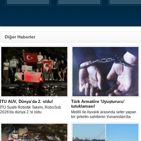
Diğer Haberler
İTU AUV, Dünya’da 2. oldu!
Türk Armatöre 'Uyuşturucu'
tutuklaması!
İTÜ Sualtı Robotik Takımı, RoboSub
2026'da dünya 2.'si oldu.
Midilli ile Ayvalık arasında sefer yapan
bir şirketin sahibinin Yunanistan'da
tutuklandığı bildirildi.