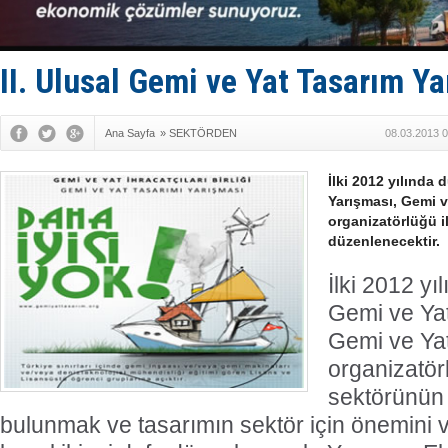
GİMBİRDER 
35 milyon T
İnsansız c
Yüzyıl son
II. Ulusal Gemi ve Yat Tasarım Y
Anadolu Te
Ana Sayfa
»
SEKTÖRDEN
08.03.2013 0
İlki 2012 yılında
Yarışması, Gemi ve
organizatörlüğü il
düzenlenecektir.
İlki 2012 y
Gemi ve Yat
Gemi ve Yat 
organizatör
sektörünün 
bulunmak ve tasarımın sektör için önemini