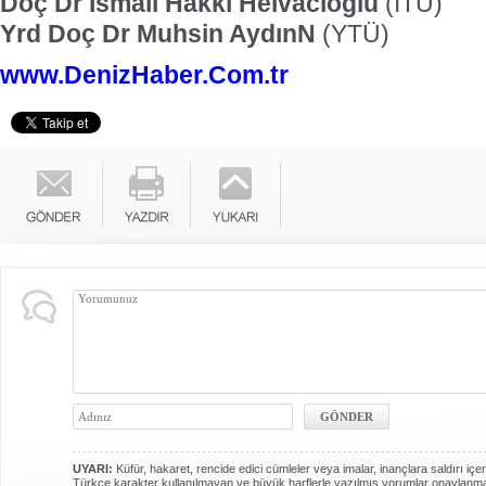
Doç Dr İsmail Hakkı Helvacıoğlu
(İTÜ)
Yrd Doç Dr Muhsin AydınN
(YTÜ)
www.DenizHaber.Com.tr
UYARI:
Küfür, hakaret, rencide edici cümleler veya imalar, inançlara saldırı içer
Türkçe karakter kullanılmayan ve büyük harflerle yazılmış yorumlar onaylanm