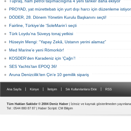
Tüpraş, ham petrol taşımacılığına 4 yeni tanker daha ekliyor
firmalarının yaşadığı sektörel sorunlar
ile vergi uygulamalarındaki
PROYAD, yat mürettebatı için yurt dışı harcı için düzenleme istiyor
mağduriyetler ele alındı.
DÖDER, 28. Dönem Yönetim Kurulu Başkanını seçti!
Fairline, Türkiye’de ‘SoleMarin’i seçti
Türk Loydu’na Süveyş tonaj yetkisi
Hüseyin Mengi: “Yapay Zekâ, Ustanın yerini alamaz”
Med Marine’e yeni Römorkör!
KOSDER’den Karadeniz için ‘Çağrı’!
SES Yachts’tan EPOQ 36!
Aruna Denizcilik’ten Çin’e 10 gemilik sipariş
|
|
|
|
Ana Sayfa
Künye
İletişim
Sık Kullanılanlara Ekle
RSS
Tüm Hakları Saklıdır © 2004 Deniz Haber
| İzinsiz ve kaynak gösterilmeden yayınlan
Tel : 0544 880 87 87 |
Haber Scripti
:
CM Bilişim