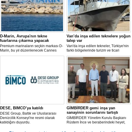
D-Marin, Avrupa'nın tekne
Van’da inşa edilen teknelere yoğun
fuarlarına çıkarma yapacak
talep var
Premium marinaların seçkin markası D-
Van'da inşa edilen tekneler, Türkiye'nin
Marin, bu yıl düzenlenecek Cannes
farklı bölgelerinde turizm ve ticari
Yachting Festival ve Cenova
faaliyetlerde kullanılmak üzere deniz ve
Uluslararası Tekne Fuarı'nda
göllerle buluşuyor. Müşterilerin
ziyaretçileriyle yeniden buluşmaya
taleplerine göre özel olarak tasarlanan
hazırlanıyor.
tekneler, donanım ve özelliklerine göre
şekillendirilerek teslim ediliyor.
DESE, BIMCO’ya katıldı
GİMBİRDER gemi inşa yan
sanayinin sorunlarını tartıştı
DESE Group, Baltık ve Uluslararası
Denizcilik Konseyi'ne resmi olarak
GİMBİRDER Yönetim Kurulu Başkanı
katıldığını duyurdu.
Rüstem İnce ve beraberindeki heyet,
YTSO Başkanı Cemil Demiryürek’i
ziyaret etti. Görüşmede tersane taşeron