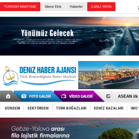
TURKISH MARITIME
Sitene Ekle
Haberler
CANLI YAYIN
Günün Haberleri
D-Marin, A
Van’da inş
ASEAN ilk 
TAYK - Eke
İstanbul v
GÜNDEM
SEKTÖRDEN
TÜRK BOĞAZLARI
DENİZ KAZALARI
IMO 
TEKNOFEST 
Tersane işç
İngiliz akt
FESCO, Kar
DESE, BIMC