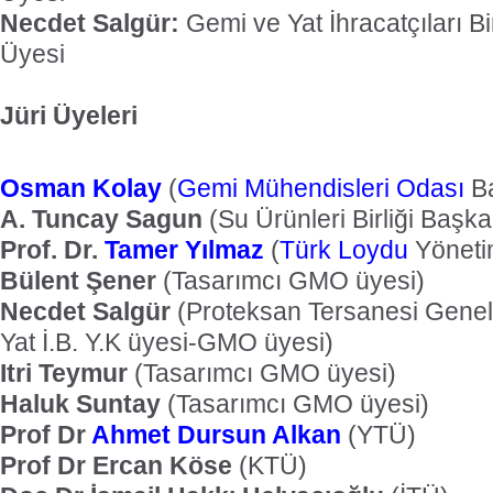
Necdet Salgür:
Gemi ve Yat İhracatçıları Bi
Üyesi
Jüri Üyeleri
Osman Kolay
(
Gemi Mühendisleri Odası
Ba
A. Tuncay Sagun
(Su Ürünleri Birliği Başka
Prof. Dr.
Tamer Yılmaz
(
Türk Loydu
Yöneti
Bülent Şener
(Tasarımcı GMO üyesi)
Necdet Salgür
(Proteksan Tersanesi Genel
Yat İ.B. Y.K üyesi-GMO üyesi)
Itri Teymur
(Tasarımcı GMO üyesi)
Haluk Suntay
(Tasarımcı GMO üyesi)
Prof Dr
Ahmet Dursun Alkan
(YTÜ)
Prof Dr Ercan Köse
(KTÜ)