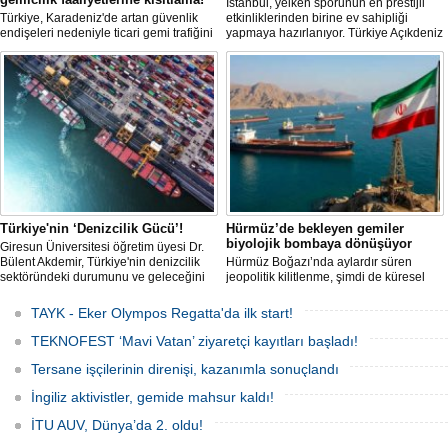
İstanbul, yelken sporunun en prestijli
Türkiye, Karadeniz'de artan güvenlik
etkinliklerinden birine ev sahipliği
endişeleri nedeniyle ticari gemi trafiğini
yapmaya hazırlanıyor. Türkiye Açıkdeniz
kısıtlamaya başladı. Bu durum,
Yarış Kulübü (TAYK), Türkiye Yelken
bölgedeki gıda güvenliğini tehdit ediyor.
Federasyonu ve Eker Süt Ürünleri iş
birliğiyle hayata geçirilecek olan 14.
TAYK - Eker Olympos Regatta, 7
Ağustos'ta start alacak ve 16 Ağustos'a
kadar deniz tutkunlarını bir araya
getirecek. "Rüzgâ
Türkiye'nin ‘Denizcilik Gücü’!
Hürmüz’de bekleyen gemiler
biyolojik bombaya dönüşüyor
Giresun Üniversitesi öğretim üyesi Dr.
Bülent Akdemir, Türkiye'nin denizcilik
Hürmüz Boğazı’nda aylardır süren
sektöründeki durumunu ve geleceğini
jeopolitik kilitlenme, şimdi de küresel
değerlendirdi.
ölçekte bir çevre felaketinin kapısını
aralamış olabilir. Sıcak sularda
TAYK - Eker Olympos Regatta'da ilk start!
hareketsiz bekleyen binden fazla gemi,
istilacı deniz canlıları için devasa bir
TEKNOFEST ‘Mavi Vatan’ ziyaretçi kayıtları başladı!
üreme merkezine dönüşmüş durumda.
Tersane işçilerinin direnişi, kazanımla sonuçlandı
İngiliz aktivistler, gemide mahsur kaldı!
İTU AUV, Dünya’da 2. oldu!