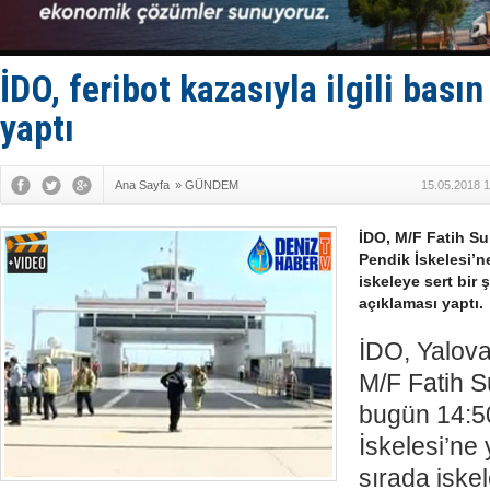
D-Marin, A
Van’da inş
ASEAN ilk 
TAYK - Eke
İDO, feribot kazasıyla ilgili bası
yaptı
Ana Sayfa
»
GÜNDEM
15.05.2018 1
İDO, M/F Fatih Su
Pendik İskelesi’n
iskeleye sert bir 
açıklaması yaptı.
İDO, Yalova
M/F Fatih S
bugün 14:5
İskelesi’ne
sırada iskel