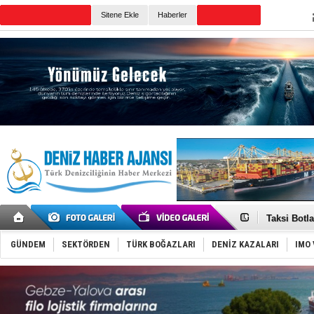
Sitene Ekle
Haberler
Günün Haberleri
Denizcilik
Türkiye’den
‘14. Olymp
Taksi Botla
TÜRKLİM Ba
SOCAR da M
GÜNDEM
SEKTÖRDEN
TÜRK BOĞAZLARI
DENİZ KAZALARI
IMO 
Türkiye'nin
Dünyanın e
Hürmüz’de
Rusya'nın g
Keşfedildi