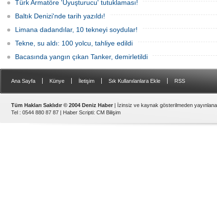
Türk Armatöre 'Uyuşturucu' tutuklaması!
Baltık Denizi'nde tarih yazıldı!
Limana dadandılar, 10 tekneyi soydular!
Tekne, su aldı: 100 yolcu, tahliye edildi
Bacasında yangın çıkan Tanker, demirletildi
|
|
|
|
Ana Sayfa
Künye
İletişim
Sık Kullanılanlara Ekle
RSS
Tüm Hakları Saklıdır © 2004 Deniz Haber
| İzinsiz ve kaynak gösterilmeden yayınlan
Tel : 0544 880 87 87 |
Haber Scripti
:
CM Bilişim