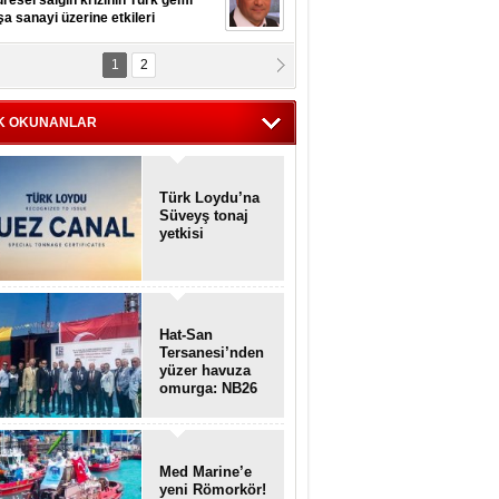
resel salgın krizinin Türk gemi
şa sanayi üzerine etkileri
1
2
pt. MESUT AZMİ GÖKSOY
lavuz kaptan kardeşlerime
hafen...
K OKUNANLAR
Türk Loydu’na
Süveyş tonaj
yetkisi
Hat-San
Tersanesi’nden
yüzer havuza
omurga: NB26
Med Marine’e
yeni Römorkör!