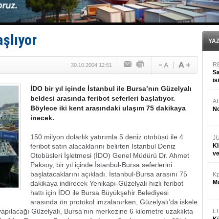
Dışişleri Bakanlığı'ndan açıklama: "Takipteyiz"
Depo ve tekneler, alevlere teslim oldu
Kruvaziyer Şirketleri işte buralara ‘Yatırım’ yapıyor
SES Yachts’tan EPOQ 36!
aşlıyor
Kargıcak Koyu’nda tekne yangını!
YA
R
30.10.2004 12:51
Sa
is
İDO bir yıl içinde İstanbul ile Bursa’nın Güzelyalı
da
beldesi arasında feribot seferleri başlatıyor.
A
Böylece iki kent arasındaki ulaşım 75 dakikaya
No
inecek.
150 milyon dolarlık yatırımla 5 deniz otobüsü ile 4
J
feribot satın alacaklarını belirten İstanbul Deniz
Ki
v
Otobüsleri İşletmesi (İDO) Genel Müdürü Dr. Ahmet
Paksoy, bir yıl içinde İstanbul-Bursa seferlerini
başlatacaklarını açıkladı. İstanbul-Bursa arasını 75
Kp
Mo
dakikaya indirecek Yenikapı-Güzelyalı hızlı feribot
hattı için İDO ile Bursa Büyükşehir Belediyesi
arasında ön protokol imzalanırken, Güzelyalı’da iskele
 yapılacağı Güzelyalı, Bursa’nın merkezine 6 kilometre uzaklıkta
E