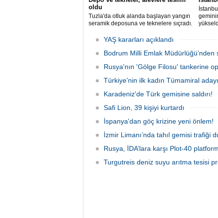
oldu
İstanbu
Tuzla'da otluk alanda başlayan yangın
gemini
seramik deposuna ve teknelere sıçradı.
yükseld
İtfaiye ekipleri uzun uğraşlar sonucu
Ahırkap
alevleri kontrol altına aldı.
YAŞ kararları açıklandı
Bodrum Milli Emlak Müdürlüğü’nden s
Rusya'nın 'Gölge Filosu' tankerine o
Türkiye'nin ilk kadın Tümamiral aday
Karadeniz'de Türk gemisine saldırı!
Safi Lion, 39 kişiyi kurtardı
İspanya'dan göç krizine yeni önlem!
İzmir Limanı’nda tahıl gemisi trafiği
Rusya, İDA’lara karşı Plot-40 platform
Turgutreis deniz suyu arıtma tesisi pr