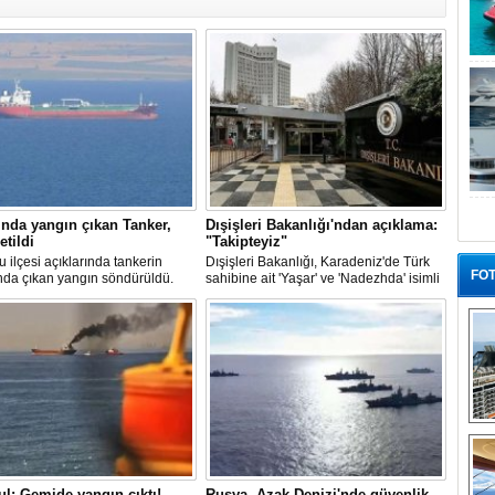
nda yangın çıkan Tanker,
Dışişleri Bakanlığı'ndan açıklama:
etildi
"Takipteyiz"
u ilçesi açıklarında tankerin
Dışişleri Bakanlığı, Karadeniz'de Türk
FOT
nda çıkan yangın söndürüldü.
sahibine ait 'Yaşar' ve 'Nadezhda' isimli
, ardından Şevketiye Demir
sivil gemilere yönelik insansız hava
na demirletildi.
araçlarıyla gerçekleştirilen saldırıda
yaralanan personelin sağlık durumu ve
güvenliğinin yakından takip edildiğini
duyurdu.
“G
ul: Gemide yangın çıktı!
Rusya, Azak Denizi'nde güvenlik