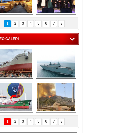
C'den 55 milyon 
5. Bosphorus Ship 
roluk turizm geliri 
Brokers Dinner, 
1
2
3
4
5
6
7
8
müjdesi
İstanbul’da yapıldı
EO GALERİ
eksan Tersanesi, 
TCG Anadolu, 
Başaran Bayrak 
tersane teknik 
tankerini suya 
seyrini tamamladı
indirdi
Göçmenlerin 
Milas’taki yangın 
imdadına Türk 
yeniden termik 
1
2
3
4
5
6
7
8
hipli MINA DENIZ 
santrallere doğru 
yetişti
ilerliyor