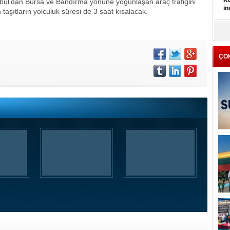
Kü
anbul’dan Bursa ve Bandırma yönüne yoğunlaşan araç trafiğini
in
aşıtların yolculuk süresi de 3 saat kısalacak.
K
Kı
it
ÇO