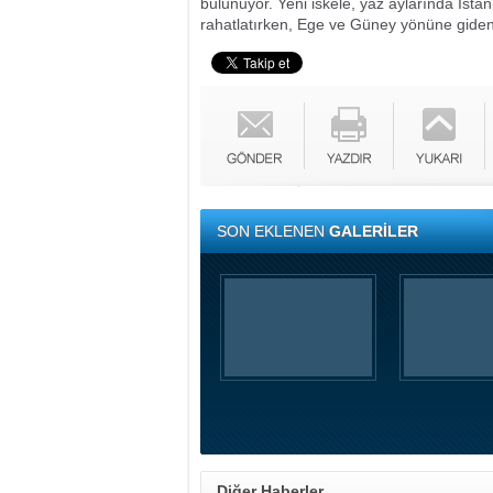
bulunuyor. Yeni iskele, yaz aylarında İst
rahatlatırken, Ege ve Güney yönüne giden t
SON EKLENEN
GALERİLER
Diğer Haberler