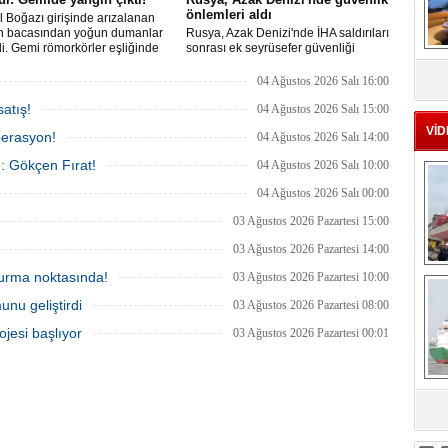
önlemleri aldı
l Boğazı girişinde arızalanan
n bacasından yoğun dumanlar
Rusya, Azak Denizi'nde İHA saldırıları
i. Gemi römorkörler eşliğinde
sonrası ek seyrüsefer güvenliği
MS
ı açıklarına demirletildi.
tedbirleri aldı.
eu
04 Ağustos 2026 Salı 16:00
atış!
04 Ağustos 2026 Salı 15:00
VİD
perasyon!
04 Ağustos 2026 Salı 14:00
ı: Gökçen Fırat!
04 Ağustos 2026 Salı 10:00
04 Ağustos 2026 Salı 00:00
03 Ağustos 2026 Pazartesi 15:00
03 Ağustos 2026 Pazartesi 14:00
Ç
 durma noktasında!
03 Ağustos 2026 Pazartesi 10:00
unu geliştirdi
03 Ağustos 2026 Pazartesi 08:00
ojesi başlıyor
03 Ağustos 2026 Pazartesi 00:01
sa