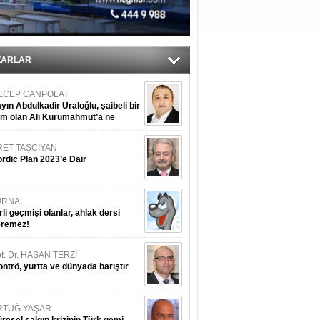
ZARLAR
ECEP CANPOLAT
yın Abdulkadir Uraloğlu, şaibeli bir
im olan Ali Kurumahmut’a ne
nışıyorsunuz?
RET TAŞCIYAN
rdic Plan 2023’e Dair
URNAL
rli geçmişi olanlar, ahlak dersi
eremez!
t. Dr. HASAN TERZİ
ntrö, yurtta ve dünyada barıştır
RTUĞ YAŞAR