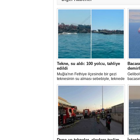
Tekne, su aldı: 100 yolcu, tahliye
Bacası
edildi
demirl
Muğla'nın Fethiye ilçesinde bir gezi
Gelibol
teknesinin su alması sebebiyle, teknede
bacası
bulunan 100 yolcu tahliye edildi,
Tanker
teknenin batmaması için bölgede
Sahası'
kurtarma çalışması başlatıldı.
Depo ve tekneler, alevlere teslim
İstanb