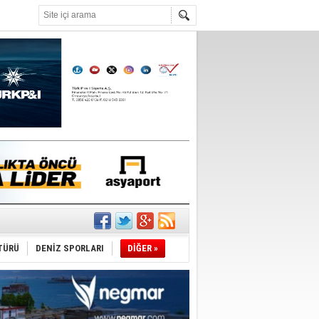
°C
ediyor
ldürmüş
TÜRÜ
DENİZ SPORLARI
DİĞER »