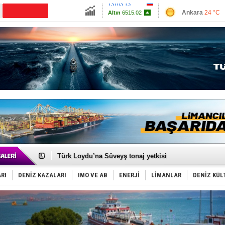
13703.13
Ankara
24 °C
Altın
6515.02
İzmir
28 °C
Dolar
47.5931
Antalya
28 °C
Euro
55.0726
Muğla
25 °C
Çanakkale
24 
Runit kubbesi okyanusun derinliklerinde halkı tehdit 
Dünyanın en tehlikeli yosunu: Yüz binlerce canlıyı ö
Türk Loydu’na Süveyş tonaj yetkisi
Hüseyin Mengi: “Yapay Zekâ, Ustanın yerini alamaz”
Hat-San Tersanesi’nden yüzer havuza omurga: NB26
RI
DENİZ KAZALARI
IMO VE AB
ENERJİ
LİMANLAR
DENİZ KÜL
Med Marine’e yeni Römorkör!
KOSDER’den Karadeniz için ‘Çağrı’!
Kalyoncu’dan ‘Sefer’ kararı!
Tekne, su aldı: 100 yolcu, tahliye edildi
Bacasında yangın çıkan Tanker, demirletildi