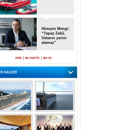
Hüseyin Mengi:
“Yapay Zekâ,
Ustanın yerini
alamaz”
|
|
DÜN
BU HAFTA
BU AY
O GALERİ
emi içinde gemi” 
Dünyada tek! 
konsepti ile MSC 
Denizaltı yüzer 
Splendida
havuzu intikal 
seyrine başladı