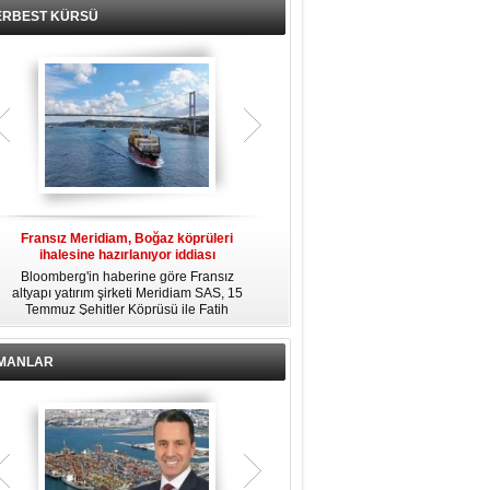
ERBEST KÜRSÜ
Fransız Meridiam, Boğaz köprüleri
Kendi yat limanına sahip en pahalı
ihalesine hazırlanıyor iddiası
özel adalar
Bloomberg'in haberine göre Fransız
Dünyanın en zengin insanlarından
altyapı yatırım şirketi Meridiam SAS, 15
bazıları için yaşam tarzının bir parçası
Temmuz Şehitler Köprüsü ile Fatih
sadece bir süper yat değil, aynı
R
Sultan Mehmet Köprüsü'nün
zamanda kendi yat limanı, helikopter
özelleştirilmesine yönelik ihaleyle
pisti ve seçkin villaları da içeren koca
ilgileniyor.
bir özel adadır.
İMANLAR