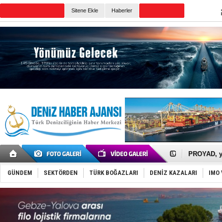
Sitene Ekle
Haberler
Günün Haberleri
İTU AUV, D
LNG taşıma
PROYAD, yat
Türkiye-Ir
Türk Armat
GÜNDEM
SEKTÖRDEN
TÜRK BOĞAZLARI
DENİZ KAZALARI
IMO 
Deniz turi
DÖDER, 28.
Fairline, T
Baltık Deni
Runit kubb