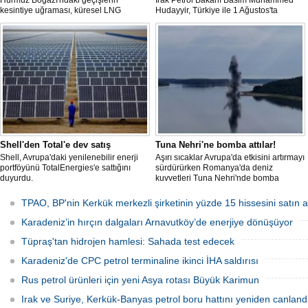
Hürmüz Boğazı'ndaki geçişlerin
Irak Petrol Bakanı Basim Muhammed
kesintiye uğraması, küresel LNG
Hudayyir, Türkiye ile 1 Ağustos'ta
arzında aksamalara yol açarken sefer
imzalanan anlaşma kapsamında günlük
sürelerini uzattı ve gemi kiralama ile
petrol ihracatının 700 bin varilin üzerine
deniz yakıtı maliyetlerini 2022 enerji
çıkarılmasının hedeflendiğini açıkladı.
krizinden bu yana en yüksek seviyelere
Mevcut petrol mutabakatlarının bir yıl
çıkardı.
uzatıldığını belirten Hudayyir, bu süreçte
uzun vadeli bir çerçeve anlaşmanın
hazırlanacağını bildirdi.
Shell'den Total'e dev satış
Tuna Nehri'ne bomba attılar!
Shell, Avrupa'daki yenilenebilir enerji
Aşırı sıcaklar Avrupa'da etkisini artırmayı
portföyünü TotalEnergies'e sattığını
sürdürürken Romanya'da deniz
duyurdu.
kuvvetleri Tuna Nehri'nde bomba
patlattı.
TPAO, BP'nin Kerkük merkezli şirketinin yüzde 15 hissesini satın a
Karadeniz’in hırçın dalgaları Arnavutköy’de enerjiye dönüşüyor
Tüpraş'tan hidrojen hamlesi: Sahada test edecek
Karadeniz'de CPC petrol terminaline ikinci İHA saldırısı
Rus petrol ürünleri için yeni Asya rotası Büyük Karimun
Irak ve Suriye, Kerkük-Banyas petrol boru hattını yeniden canland