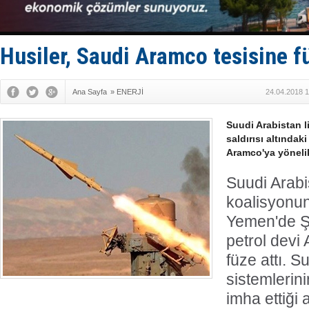
Limana dad
Türk Loydu
Hüseyin Me
Hat-San Te
Husiler, Saudi Aramco tesisine fü
Med Marine
Ana Sayfa
»
ENERJİ
24.04.2018 1
Suudi Arabistan l
saldırısı altındak
Aramco'ya yönelik 
Suudi Arabis
koalisyonun 
Yemen'de Şi
petrol devi
füze attı. 
sistemlerin
imha ettiği 