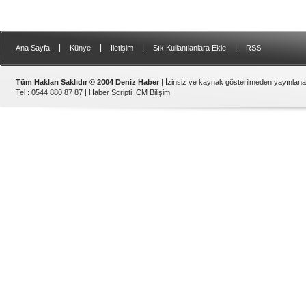
|
|
|
|
Ana Sayfa
Künye
İletişim
Sık Kullanılanlara Ekle
RSS
Tüm Hakları Saklıdır © 2004 Deniz Haber
| İzinsiz ve kaynak gösterilmeden yayınlan
Tel : 0544 880 87 87 |
Haber Scripti
:
CM Bilişim