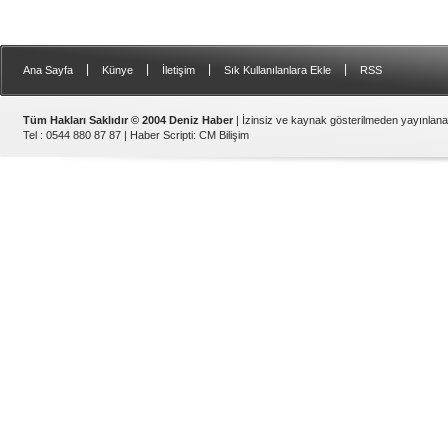
|
|
|
|
Ana Sayfa
Künye
İletişim
Sık Kullanılanlara Ekle
RSS
Tüm Hakları Saklıdır © 2004 Deniz Haber
| İzinsiz ve kaynak gösterilmeden yayınlan
Tel : 0544 880 87 87 |
Haber Scripti
:
CM Bilişim