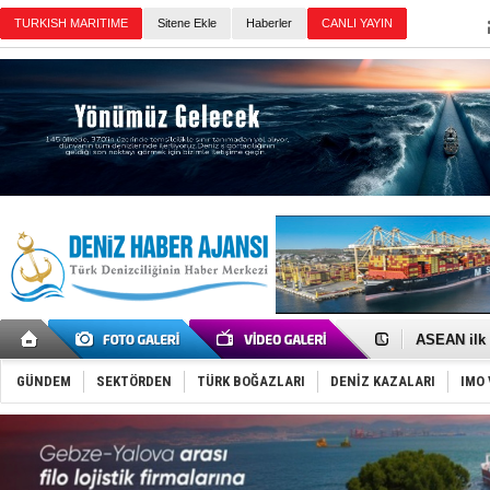
Sitene Ekle
Haberler
Günün Haberleri
D-Marin, A
Van’da inş
ASEAN ilk 
TAYK - Eke
İstanbul v
GÜNDEM
SEKTÖRDEN
TÜRK BOĞAZLARI
DENİZ KAZALARI
IMO 
TEKNOFEST 
Tersane işç
İngiliz akt
FESCO, Kar
DESE, BIMC