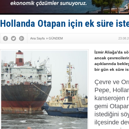
GİMBİRDER 
35 milyon T
İnsansız c
Yüzyıl son
Hollanda Otapan için ek süre ist
Anadolu Te
Ana Sayfa
»
GÜNDEM
23.08.2
İzmir Aliağa'da s
ancak çevrecileri
açıklarında bekle
bir gün ek süre is
Çevre ve O
Pepe, Holla
kanserojen 
gemi Otapan 
istediğini sö
ilçesinde d