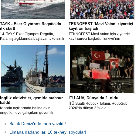
TAYK - Eker Olympos Regatta'da
TEKNOFEST ‘Mavi Vatan’ ziyaretçi
ilk start!
kayıtları başladı!
14. TAYK-Eker Olympos Regatta,
TEKNOFEST Mavi Vatan için ziyaretçi
Kalamış açıklarında başlayan J70 sınıfı
kayıt süreci başladı. Türkiye’nin
yarışlarıyla ilk startını verdi. İstanbul'u 10
denizcilik ve savunma teknolojilerine
gün boyunca yelken coşkusuyla
odaklanan etkinliği, 20-23 Ağustos
buluşturacak organizasyonun ilk
tarihleri arasında Gölcük Tersanesi
gününde 9 tekne rüzgârla buluştu.
Komutanlığı’nda gerçekleştirilecek.
İngiliz aktivistler, gemide mahsur
İTU AUV, Dünya’da 2. oldu!
kaldı!
İTÜ Sualtı Robotik Takımı, RoboSub
İzlanda açıklarında balina avını
2026'da dünya 2.'si oldu.
engellemeye çalışırken güvenlik
güçlerince durdurulan Bandero adlı
protesto gemisindeki 21 çevre aktivisti,
Baltık Denizi'nde tarih yazıldı!
günlerdir gemiden çıkmalarına izin
verilmediğini ve temel haklarının ihlal
Limana dadandılar, 10 tekneyi soydular!
edildiğini öne sürdü. Mürettebatta iki