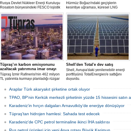
Rusya Devlet Nükleer Enerji Kuruluşu
Hürmüz Boğazı'ndaki geçişlerin
Rosatom bünyesindeki FESCO lojistik
kesintiye uğraması, küresel LNG
şirketi, Karadeniz üzerinden yapılacak
arzında aksamalara yol açarken sefer
sevkiyatlara ilişkin yeni taleplerin
sürelerini uzattı ve gemi kiralama ile
kabulünü geçici olarak durdurdu.
deniz yakıtı maliyetlerini 2022 enerji
krizinden bu yana en yüksek seviyelere
çıkardı.
Tüpraş’ın karbon emisyonunu
Shell'den Total'e dev satış
azaltacak yatırımına imar onayı
Shell, Avrupa'daki yenilenebilir enerji
Tüpraş İzmir Rafinerisi'nin 462 milyon
portföyünü TotalEnergies'e sattığını
TL yatırımla kurmayı planladığı rüzgar
duyurdu.
ve güneş enerji santrali için hazırlanan
nazım ve uygulama imar planı
Araplar Türk akaryakıt şirketine ortak oluyor
değişiklikleri Çevre, Şehircilik ve İklim
Değişikliği Bakanlığı tarafından
TPAO, BP'nin Kerkük merkezli şirketinin yüzde 15 hissesini satın a
onaylandı.
Karadeniz’in hırçın dalgaları Arnavutköy’de enerjiye dönüşüyor
Tüpraş'tan hidrojen hamlesi: Sahada test edecek
Karadeniz'de CPC petrol terminaline ikinci İHA saldırısı
Rus petrol ürünleri için yeni Asya rotası Büyük Karimun