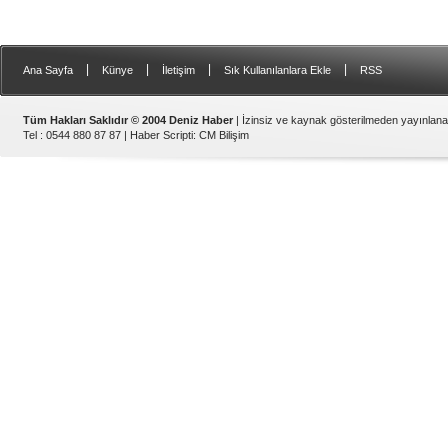
|
|
|
|
Ana Sayfa
Künye
İletişim
Sık Kullanılanlara Ekle
RSS
Tüm Hakları Saklıdır © 2004 Deniz Haber
| İzinsiz ve kaynak gösterilmeden yayınlan
Tel : 0544 880 87 87 |
Haber Scripti
:
CM Bilişim