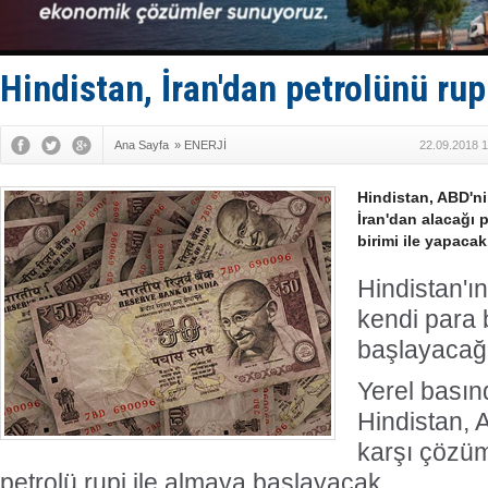
Taksi Botla
TÜRKLİM Ba
SOCAR da M
Türkiye'nin
Hindistan, İran'dan petrolünü rup
Dünyanın e
Ana Sayfa
»
ENERJİ
22.09.2018 1
Hindistan, ABD'nin
İran'dan alacağı 
birimi ile yapacak
Hindistan'ın
kendi para b
başlayacağı 
Yerel basın
Hindistan, 
karşı çözüm
petrolü rupi ile almaya başlayacak.