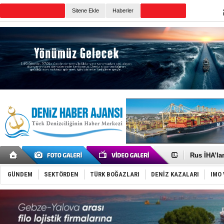
Sitene Ekle
Haberler
Günün Haberleri
Gemide 5 t
Yakıt barcı
Rus İHA’la
Karadeniz’
Tatil hesab
GÜNDEM
SEKTÖRDEN
TÜRK BOĞAZLARI
DENİZ KAZALARI
IMO 
Rusya, göl
Enejota ti
Denizcilik
Türkiye’den
‘14. Olymp