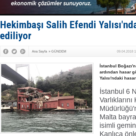
Yüzyıl son
Anadolu Te
Derince, I
Tüpraş, ha
Hekimbaşı Salih Efendi Yalısı'nda
İTU AUV, D
ediliyor
Ana Sayfa
»
GÜNDEM
09.04.2018 1
İstanbul Boğazı'
ardından hasar g
Yalısı'ndaki hasar
İstanbul 6 
Varlıkların
Müdürlüğü'nd
Malta bayr
isimli gemi
Kanlıca önl