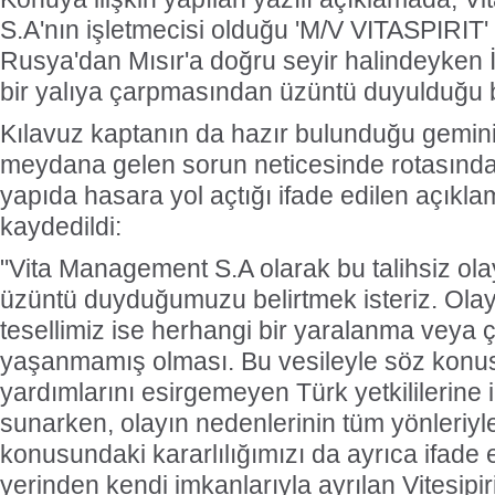
S.A'nın işletmecisi olduğu 'M/V VITASPIRIT'
Rusya'dan Mısır'a doğru seyir halindeyken 
bir yalıya çarpmasından üzüntü duyulduğu bel
Kılavuz kaptanın da hazır bulunduğu gemin
meydana gelen sorun neticesinde rotasından
yapıda hasara yol açtığı ifade edilen açıkl
kaydedildi:
"Vita Management S.A olarak bu talihsiz ola
üzüntü duyduğumuzu belirtmek isteriz. Ola
tesellimiz ise herhangi bir yaralanma veya çe
yaşanmamış olması. Bu vesileyle söz konu
yardımlarını esirgemeyen Türk yetkililerine 
sunarken, olayın nedenlerinin tüm yönleriyle
konusundaki kararlılığımızı da ayrıca ifade 
yerinden kendi imkanlarıyla ayrılan Vitesipiri