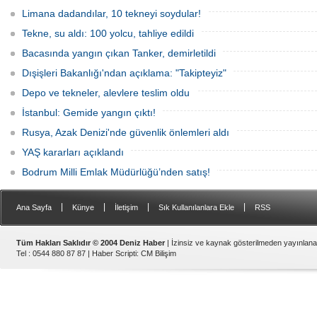
günlerdir gemiden çıkmalarına izin
verilmediğini ve temel haklarının ihlal
Limana dadandılar, 10 tekneyi soydular!
edildiğini öne sürdü. Mürettebatta iki
Britanyalı aktivist de bulunuyor.
Tekne, su aldı: 100 yolcu, tahliye edildi
Bacasında yangın çıkan Tanker, demirletildi
Dışişleri Bakanlığı'ndan açıklama: "Takipteyiz"
Depo ve tekneler, alevlere teslim oldu
İstanbul: Gemide yangın çıktı!
Rusya, Azak Denizi'nde güvenlik önlemleri aldı
YAŞ kararları açıklandı
Bodrum Milli Emlak Müdürlüğü’nden satış!
|
|
|
|
Ana Sayfa
Künye
İletişim
Sık Kullanılanlara Ekle
RSS
Tüm Hakları Saklıdır © 2004 Deniz Haber
| İzinsiz ve kaynak gösterilmeden yayınlan
Tel : 0544 880 87 87 |
Haber Scripti
:
CM Bilişim