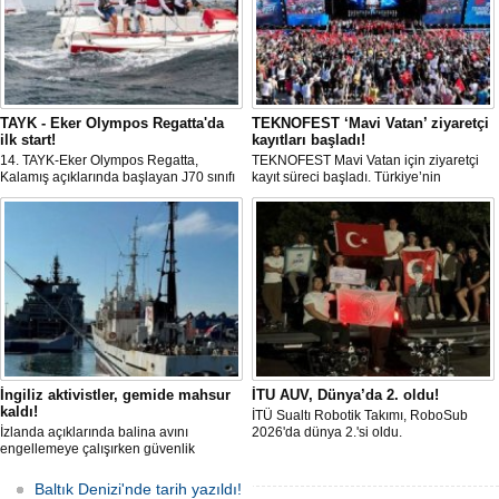
TAYK - Eker Olympos Regatta'da
TEKNOFEST ‘Mavi Vatan’ ziyaretçi
ilk start!
kayıtları başladı!
14. TAYK-Eker Olympos Regatta,
TEKNOFEST Mavi Vatan için ziyaretçi
Kalamış açıklarında başlayan J70 sınıfı
kayıt süreci başladı. Türkiye’nin
yarışlarıyla ilk startını verdi. İstanbul'u 10
denizcilik ve savunma teknolojilerine
gün boyunca yelken coşkusuyla
odaklanan etkinliği, 20-23 Ağustos
buluşturacak organizasyonun ilk
tarihleri arasında Gölcük Tersanesi
gününde 9 tekne rüzgârla buluştu.
Komutanlığı’nda gerçekleştirilecek.
İngiliz aktivistler, gemide mahsur
İTU AUV, Dünya’da 2. oldu!
kaldı!
İTÜ Sualtı Robotik Takımı, RoboSub
İzlanda açıklarında balina avını
2026'da dünya 2.'si oldu.
engellemeye çalışırken güvenlik
güçlerince durdurulan Bandero adlı
protesto gemisindeki 21 çevre aktivisti,
Baltık Denizi'nde tarih yazıldı!