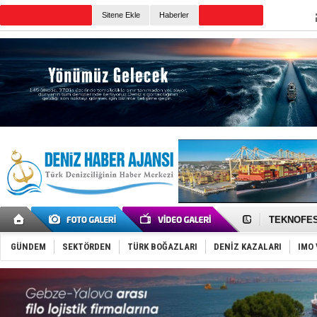
Sitene Ekle
Haberler
Günün Haberleri
TAYK - Eke
İstanbul v
TEKNOFEST 
Tersane işç
İngiliz akt
GÜNDEM
SEKTÖRDEN
TÜRK BOĞAZLARI
DENİZ KAZALARI
IMO 
FESCO, Kar
DESE, BIMC
GİMBİRDER 
35 milyon T
İnsansız c