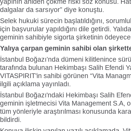
yapının aniden çökme riski söz konusu. Hatt
dalgalar da sarsıyor” diye konuştu.
Selek hukuki sürecin başlatıldığını, sorumlu
için başvurular yapıldığını dile getirdi. Yalıd
geminin sahibiyle sigorta şirketinin ödeyeceğ
Yalıya çarpan geminin sahibi olan şirkett
İstanbul Boğazı’nda dümeni kilitlenince sür
tarafında bulunan Hekimbaşı Salih Efendi Y
VITASPIRIT'in sahibi görünen “Vita Managme
ilgili açıklama yayınladı.
İstanbul Boğazı'ndaki Hekimbaşı Salih Efend
geminin işletmecisi Vita Management S.A, o
tüm yönleriyle araştırılması konusunda kar
bildirdi.
Konuya ilişkin yapılan yazılı açıklamada, 