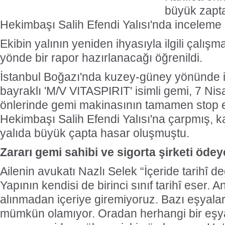
büyük zapt
Hekimbaşı Salih Efendi Yalısı'nda inceleme b
Ekibin yalının yeniden ihyasıyla ilgili çalış
yönde bir rapor hazırlanacağı öğrenildi.
İstanbul Boğazı'nda kuzey-güney yönünde i
bayraklı 'M/V VITASPIRIT' isimli gemi, 7 Nis
önlerinde gemi makinasının tamamen stop 
Hekimbaşı Salih Efendi Yalısı'na çarpmış, 
yalıda büyük çapta hasar oluşmuştu.
Zararı gemi sahibi ve sigorta şirketi öde
Ailenin avukatı Nazlı Selek “İçeride tarihî de
Yapının kendisi de birinci sınıf tarihî eser. A
alınmadan içeriye giremiyoruz. Bazı eşyala
mümkün olamıyor. Oradan herhangi bir eşy