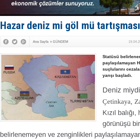
İTU AUV, D
LNG taşıma
PROYAD, yat
Türkiye-Ir
Hazar deniz mi göl mü tartışmas
Türk Armat
Ana Sayfa
»
GÜNDEM
19.04.2
Statüsü belirlene
paylaşılamayan H
suçlularını ceza
yarışı başladı.
Deniz miyd
Çetinkaya, Z
Kızıl balığı
görünüşü bir
belirlenemeyen ve zenginlikleri paylaşılamaya