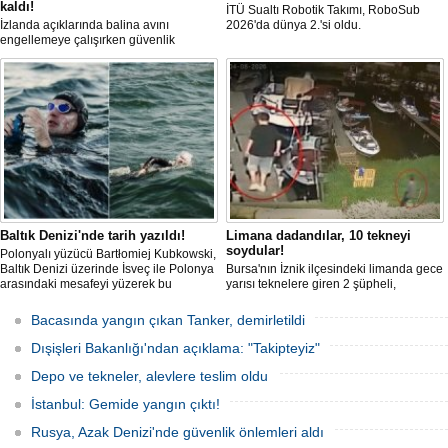
kaldı!
İTÜ Sualtı Robotik Takımı, RoboSub
İzlanda açıklarında balina avını
2026'da dünya 2.'si oldu.
engellemeye çalışırken güvenlik
güçlerince durdurulan Bandero adlı
protesto gemisindeki 21 çevre aktivisti,
günlerdir gemiden çıkmalarına izin
verilmediğini ve temel haklarının ihlal
edildiğini öne sürdü. Mürettebatta iki
Britanyalı aktivist de bulunuyor.
Baltık Denizi'nde tarih yazıldı!
Limana dadandılar, 10 tekneyi
soydular!
Polonyalı yüzücü Bartłomiej Kubkowski,
Baltık Denizi üzerinde İsveç ile Polonya
Bursa'nın İznik ilçesindeki limanda gece
arasındaki mesafeyi yüzerek bu
yarısı teknelere giren 2 şüpheli,
başarının ilk örneği olarak tarihe geçti.
elektronik cihazlar ve değerli eşyalar
çaldı. Olay, güvenlik kameralarına
Bacasında yangın çıkan Tanker, demirletildi
yansıdı, tekne sahiplerinin ihbarıyla
jandarma inceleme başlattı.
Dışişleri Bakanlığı'ndan açıklama: "Takipteyiz"
Depo ve tekneler, alevlere teslim oldu
İstanbul: Gemide yangın çıktı!
Rusya, Azak Denizi'nde güvenlik önlemleri aldı