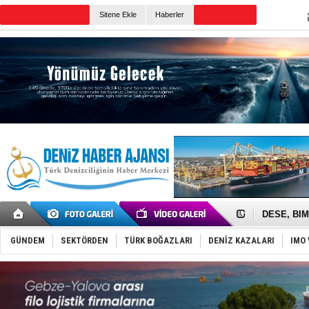
Sitene Ekle
Haberler
Günün Haberleri
İngiliz akt
FESCO, Kar
DESE, BIMC
GİMBİRDER 
35 milyon T
GÜNDEM
SEKTÖRDEN
TÜRK BOĞAZLARI
DENİZ KAZALARI
IMO 
İnsansız c
Yüzyıl son
Anadolu Te
Derince, I
Tüpraş, ha