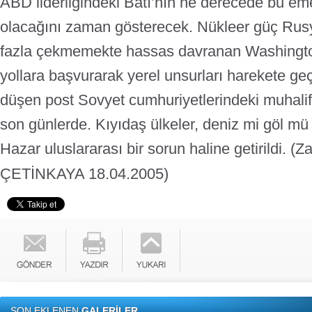
ABD liderliğindeki Batı’nın ne derecede bu eme
olacağını zaman gösterecek. Nükleer güç Rusya
fazla çekmemekte hassas davranan Washingto
yollara başvurarak yerel unsurları harekete geçi
düşen post Sovyet cumhuriyetlerindeki muhalif 
son günlerde. Kıyıdaş ülkeler, deniz mi göl mü 
Hazar uluslararası bir sorun haline getirildi.
(Z
ÇETİNKAYA 18.04.2005)
SON EKLENEN
GALERİLER