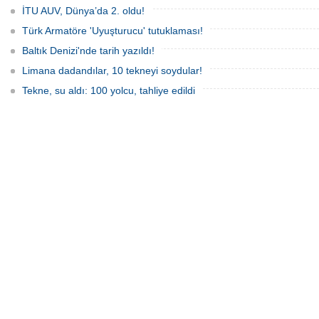
İTU AUV, Dünya’da 2. oldu!
Türk Armatöre 'Uyuşturucu' tutuklaması!
Baltık Denizi'nde tarih yazıldı!
Limana dadandılar, 10 tekneyi soydular!
Tekne, su aldı: 100 yolcu, tahliye edildi
İnsansız cankurtaran ih
BlueForge kazan
Denizcilik teknolojileri alanı
gösteren, merkezi İstanbul’
ve Ar-Ge faaliyetlerinin
bölümünü ise Trabzon’da
BlueForge, ResQR ins
cankurtaran sistemi ihales