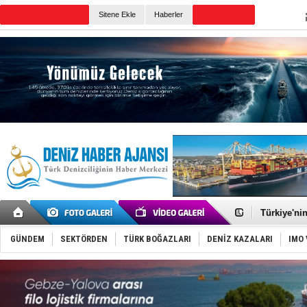
TURKISH MARITIME
Sitene Ekle
Haberler
CANLI YAYIN
Günün Haberleri
Rusya, göl
Enejota ti
Denizcilik
Türkiye’den
‘14. Olymp
Taksi Botla
TÜRKLİM Ba
SOCAR da M
Türkiye'nin
Dünyanın e
Hürmüz’de
GÜNDEM
SEKTÖRDEN
TÜRK BOĞAZLARI
DENİZ KAZALARI
IMO 
Rusya'nın g
Keşfedildi
D-Marin, A
Van’da inş