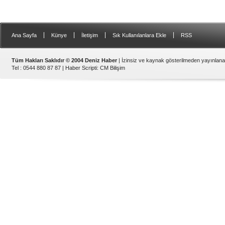
Gemi Geri Dönüşüm Yönetm
özellikle özellikle kıyı şerid
ilişkin hükümlere uymadığ
listesinden çıkarıld
|
|
|
|
Ana Sayfa
Künye
İletişim
Sık Kullanılanlara Ekle
RSS
Tüm Hakları Saklıdır © 2004 Deniz Haber
| İzinsiz ve kaynak gösterilmeden yayınlan
Tel : 0544 880 87 87 |
Haber Scripti
:
CM Bilişim