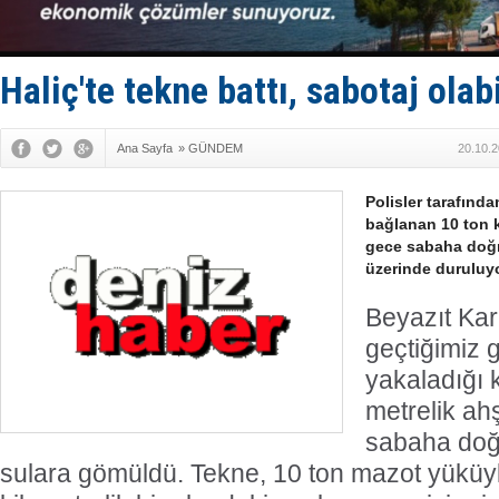
Haliç'te tekne battı, sabotaj olabil
Ana Sayfa
»
GÜNDEM
20.10.2
Polisler tarafında
bağlanan 10 ton 
gece sabaha doğr
üzerinde duruluyo
Beyazıt Kara
geçtiğimiz 
yakaladığı 
metrelik ah
sabaha doğr
sulara gömüldü. Tekne, 10 ton mazot yüküy