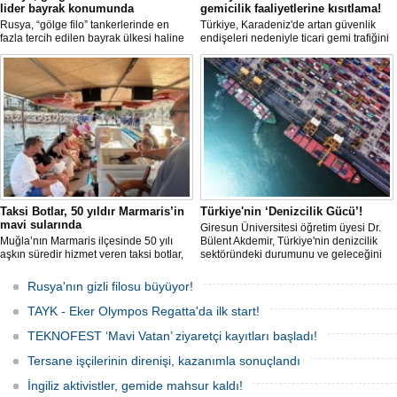
lider bayrak konumunda
gemicilik faaliyetlerine kısıtlama!
Rusya, “gölge filo” tankerlerinde en
Türkiye, Karadeniz'de artan güvenlik
fazla tercih edilen bayrak ülkesi haline
endişeleri nedeniyle ticari gemi trafiğini
geldi. Yaptırım baskısının artmasıyla
kısıtlamaya başladı. Bu durum,
birlikte çok sayıda tanker Rus bayrağına
bölgedeki gıda güvenliğini tehdit ediyor.
geçerken, bu durum küresel denizcilik
yaptırımlarının uygulanması açısından
yeni bir tablo ortaya koyuyor.
Taksi Botlar, 50 yıldır Marmaris’in
Türkiye'nin ‘Denizcilik Gücü’!
mavi sularında
Giresun Üniversitesi öğretim üyesi Dr.
Muğla’nın Marmaris ilçesinde 50 yılı
Bülent Akdemir, Türkiye'nin denizcilik
aşkın süredir hizmet veren taksi botlar,
sektöründeki durumunu ve geleceğini
hem ulaşım hem de turistik gezi
değerlendirdi.
amacıyla kullanılmaya devam ediyor.
Rusya'nın gizli filosu büyüyor!
TAYK - Eker Olympos Regatta'da ilk start!
TEKNOFEST ‘Mavi Vatan’ ziyaretçi kayıtları başladı!
Tersane işçilerinin direnişi, kazanımla sonuçlandı
İngiliz aktivistler, gemide mahsur kaldı!