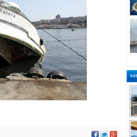
FOT
“G