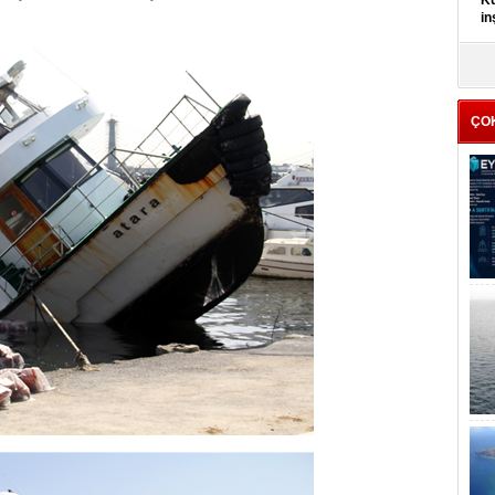
Kü
in
K
Kı
it
ÇO