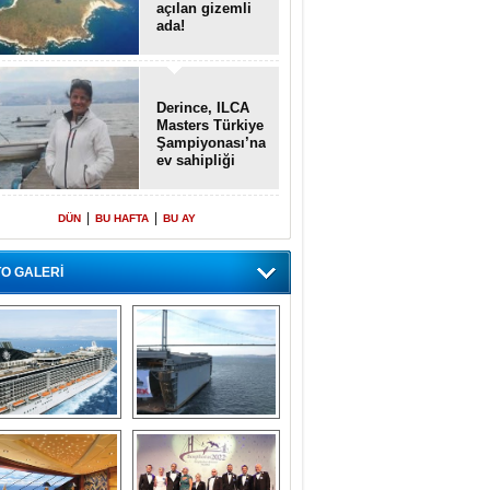
açılan gizemli
ada!
Derince, ILCA
Masters Türkiye
Şampiyonası’na
ev sahipliği
yapacak
|
|
DÜN
BU HAFTA
BU AY
O GALERİ
emi içinde gemi” 
Dünyada tek! 
konsepti ile MSC 
Denizaltı yüzer 
Splendida
havuzu intikal 
seyrine başladı