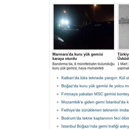
kullanılmadığı belirtilen ve içerisinde
teknede
kimsenin bulunmadığı tekne, itfaiyenin
kurtarı
karadan müdahale edememesi
ve hav
nedeniyle tamamen yanarak
çalışma
kullanılamaz hale geldi.
Marmara'da kuru yük gemisi
Türkiy
karaya oturdu
Üsküda
Bandırma’da, 8 mürettebatın bulunduğu
1 Mart 
kuru yük gemisi, hava muhalefeti
yapmak
nedeniyle karaya oturdu. Gemiyi
Üsküdar
kurtarma çalışmaları sürüyor.
döneme
Kalkan’da lüks teknede yangın: Kül o
Boğaz'da kuru yük gemisi ile yolcu mot
Fırtınaya yakalan MSC gemisi konteyn
Mozambik'e giden gemi İstanbul’da k
Fethiye'de sürüklenen teknenin imda
Bodrum’da tekne kaptanının feci ölü
İstanbul Boğazı'nda gemi trafiği askıy