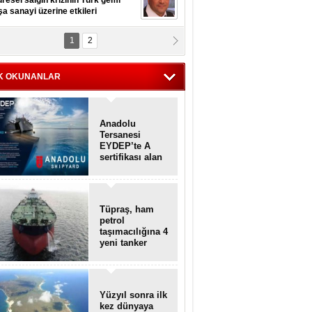
resel salgın krizinin Türk gemi
şa sanayi üzerine etkileri
1
2
pt. MESUT AZMİ GÖKSOY
lavuz kaptan kardeşlerime
hafen...
K OKUNANLAR
Anadolu
Tersanesi
EYDEP’te A
sertifikası alan
ilk tersane oldu
Tüpraş, ham
petrol
taşımacılığına 4
yeni tanker
daha ekliyor
Yüzyıl sonra ilk
kez dünyaya