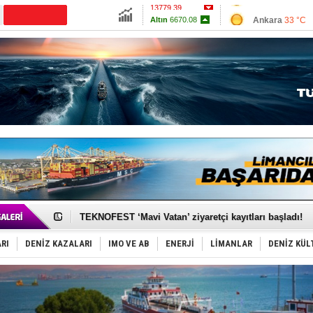
13779.39
Ankara
33 °C
Altın
6670.08
İzmir
38 °C
Dolar
47.687
Antalya
31 °C
Euro
55.1668
Muğla
32 °C
Çanakkale
34 
TAYK - Eker Olympos Regatta'da ilk start!
İstanbul ve Çanakkale: 6 ayda 40.000 gemi
TEKNOFEST ‘Mavi Vatan’ ziyaretçi kayıtları başladı!
Tersane işçilerinin direnişi, kazanımla sonuçlandı
İngiliz aktivistler, gemide mahsur kaldı!
RI
DENİZ KAZALARI
IMO VE AB
ENERJİ
LİMANLAR
DENİZ KÜL
FESCO, Karadeniz'de yeni sevkiyat taleplerini durdur
DESE, BIMCO’ya katıldı
GİMBİRDER gemi inşa yan sanayinin sorunlarını tartış
35 milyon TL'lik tekne projesinde karar çıktı
İnsansız cankurtaran ihalesini BlueForge kazandı