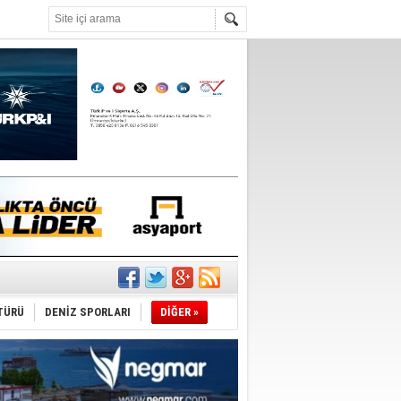
°C
TÜRÜ
DENİZ SPORLARI
DİĞER »
du
tı