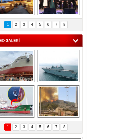
C'den 55 milyon 
5. Bosphorus Ship 
roluk turizm geliri 
Brokers Dinner, 
1
2
3
4
5
6
7
8
müjdesi
İstanbul’da yapıldı
EO GALERİ
eksan Tersanesi, 
TCG Anadolu, 
Başaran Bayrak 
tersane teknik 
tankerini suya 
seyrini tamamladı
indirdi
Göçmenlerin 
Milas’taki yangın 
imdadına Türk 
yeniden termik 
1
2
3
4
5
6
7
8
hipli MINA DENIZ 
santrallere doğru 
yetişti
ilerliyor