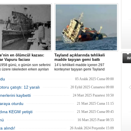
ki 9 kişiden 8'i sağ olarak
kısa süre içerisinde su alıp batarken,
lırken, kaybolan 1 kişi için deniz
teknedeki 5 kişi kurtarıldı.
adan geniş çaplı arama kurtarma
sı başlatıldı.
e’nin en ölümcül kazası:
Tayland açıklarında tehlikeli
IM
r Vapuru faciası
madde taşıyan gemi battı
1958 günü, o günün son seferini
14’ü tehlikeli madde içeren 297
 üzere iskeleden erken ayrılan
konteyner taşıyan gemi Tayland
 Vapuru bir daha geri
açıklarında battı. Denizde büyük petrol
di.
sızıntısı oluştu. Petrol sızıntısına
ldu
05 Aralık 2025 Cuma 09:00
müdahale edildiği bildirildi.
oru çatıştı: 12 yaralı
20 Eylül 2025 Cumartesi 09:00
erlerini kaybetti
24 Mart 2025 Pazartesi 10:50
araya oturdu
21 Mart 2025 Cuma 11:15
dına KEGM yetişti
21 Mart 2025 Cuma 09:45
mü
16 Mart 2025 Pazar 08:55
a alındı!
26 Aralık 2024 Perşembe 15:09