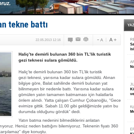
Yüzyıl sonra ilk kez dünyaya açılan gizemli ada!
Anadolu Tersanesi EYDEP’te A sertifikası alan ilk ter
Derince, ILCA Masters Türkiye Şampiyonası’na ev sah
Tüpraş, ham petrol taşımacılığına 4 yeni tanker daha 
an tekne battı
İTU AUV, Dünya’da 2. oldu!
YA
R
22.05.2013 12:16
Sa
is
Haliç’te demirli bulunan 360 bin TL’lik turistik
da
gezi teknesi sulara gömüldü.
A
No
Haliç’te demirli bulunan 360 bin TL’lik turistik
gezi teknesi, yarısına kadar sulara gömüldü. Alınan
bilgiye göre, Balat sahilinde demirli bulunan yat
J
bilinmeyen bir nedenle battı. Yarısına kadar sulara
Ki
v
gömülen yatın tamamen batmaması için halatlarla
önlem alındı. Yatta çalışan Cumhur Çobanoğlu, “Gece
evimize gittik. Sabah 11.00 gibi geldiğimizde yatın bu
Kp
durumda olduğunu gördük” dedi.
Mo
Yatın batma nedenini bilmediklerini anlatan
yoruz. Henüz neden battığını bilemiyoruz. Teknenin fiyatı 360
E
karşılamaz” diye konuştu.