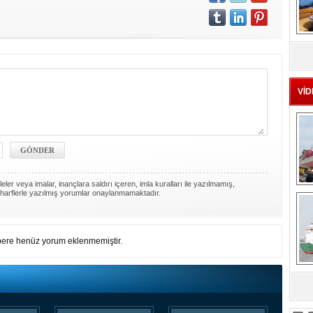
MS
eu
VİD
ler veya imalar, inançlara saldırı içeren, imla kuralları ile yazılmamış,
Ç
harflerle yazılmış yorumlar onaylanmamaktadır.
ere henüz yorum eklenmemiştir.
sa