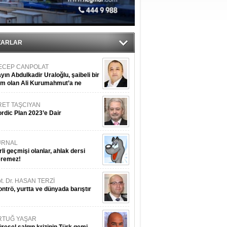
sane oldu
ipliği yapacak
ekliyor
ZARLAR
ECEP CANPOLAT
yın Abdulkadir Uraloğlu, şaibeli bir
im olan Ali Kurumahmut’a ne
nışıyorsunuz?
RET TAŞCIYAN
rdic Plan 2023’e Dair
URNAL
rli geçmişi olanlar, ahlak dersi
eremez!
t. Dr. HASAN TERZİ
ntrö, yurtta ve dünyada barıştır
RTUĞ YAŞAR