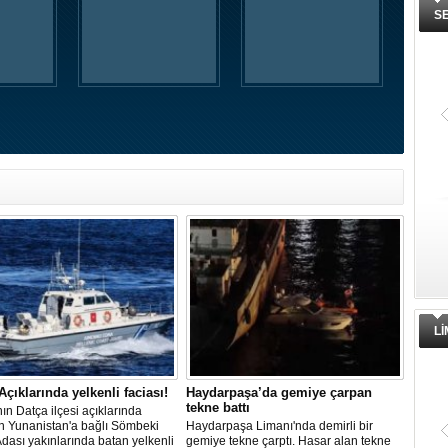
S
L
Açıklarında yelkenli faciası!
Haydarpaşa’da gemiye çarpan
tekne battı
ın Datça ilçesi açıklarında
n Yunanistan'a bağlı Sömbeki
Haydarpaşa Limanı'nda demirli bir
Adası yakınlarında batan yelkenli
gemiye tekne çarptı. Hasar alan tekne