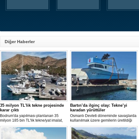
Diğer Haberler
35 milyon TL'lik tekne projesinde
Bartın’da ilginç olay: Tekne’yi
karar çıktı
karadan yürüttüler
Bodrum'da yapılması planlanan 35
Osmanlı Devleti döneminde savaşlarda
milyon 185 bin TL'lik tekne/yat imalat,
kullanılmak üzere gemilerin üretildiği
bakım-onarım ve çekek yeri projesinde
Bartın’ın Kurucaşile ilçesinde üretilen 11
ÇED süreci sonlandırıldı. Bakanlık,
metrelik tekne adeta karadan yürütüldü.
başvuru dosyasının yasal süre
Dağları, tepeleri aşan balıkçı teknesi,