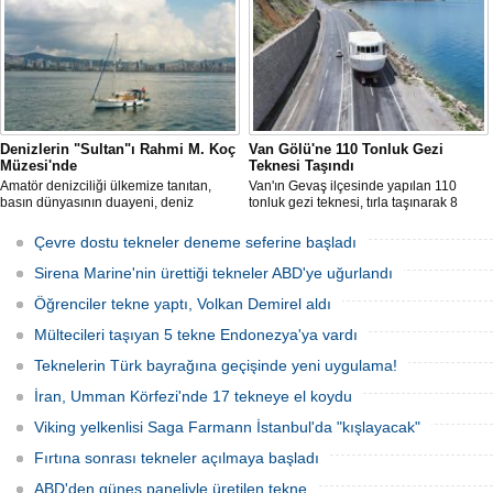
içerisinde yeniden sunulmaması
evlerin de bulunduğu dar ve virajlı
üzerine süreci kapattı.
sokaklarda süren 3 saatlik yolculun
ardından denize kavuştu.
Denizlerin "Sultan"ı Rahmi M. Koç
Van Gölü'ne 110 Tonluk Gezi
Müzesi'nde
Teknesi Taşındı
Amatör denizciliği ülkemize tanıtan,
Van'ın Gevaş ilçesinde yapılan 110
basın dünyasının duayeni, deniz
tonluk gezi teknesi, tırla taşınarak 8
sevdalısı Necati Zincirkıran’a ait Sultan
saatte Van Gölü'ne ulaştırıldı.
isimli klasik yelkenli, Klasik Tekneler
Çevre dostu tekneler deneme seferine başladı
Platformu tarafından düzenlenen
“Yedinci Klasik Tekneler Buluşması’’
Sirena Marine'nin ürettiği tekneler ABD'ye uğurlandı
kapsamında gerçekleştirilen törenle
Rahmi M. Koç Müzesi Denizcilik
Öğrenciler tekne yaptı, Volkan Demirel aldı
Koleksiyonu’na katıldı.
Mültecileri taşıyan 5 tekne Endonezya'ya vardı
Teknelerin Türk bayrağına geçişinde yeni uygulama!
İran, Umman Körfezi'nde 17 tekneye el koydu
Viking yelkenlisi Saga Farmann İstanbul'da "kışlayacak"
Fırtına sonrası tekneler açılmaya başladı
ABD'den güneş paneliyle üretilen tekne