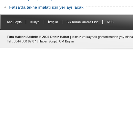
Fatsa'da tekne imalatı için yer ayrılacak
|
|
|
|
Ana Sayfa
Künye
İletişim
Sık Kullanılanlara Ekle
RSS
Tüm Hakları Saklıdır © 2004 Deniz Haber
| İzinsiz ve kaynak gösterilmeden yayınlan
Tel : 0544 880 87 87 |
Haber Scripti
:
CM Bilişim