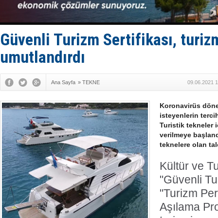
Enejota ti
Denizcilik
Türkiye’den
‘14. Olymp
Güvenli Turizm Sertifikası, turiz
Taksi Botla
umutlandırdı
Ana Sayfa
»
TEKNE
09.06.2021 1
Koronavirüs döne
isteyenlerin tercih
Turistik tekneler 
verilmeye başlandı.
teknelere olan tale
Kültür ve T
"Güvenli Tur
"Turizm Per
Aşılama Pr