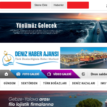
Sitene Ekle
Haberler
Günün Haberleri
Gemi tasar
Makine arı
Dron saldı
'REGAL 1' i
Gemide 5 t
GÜNDEM
SEKTÖRDEN
TÜRK BOĞAZLARI
DENİZ KAZALARI
IMO 
Yakıt barcı
Rus İHA’la
Karadeniz’
Tatil hesab
Rusya, göl