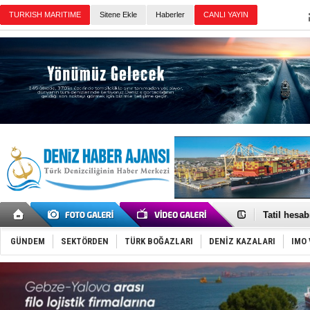
TURKISH MARITIME
Sitene Ekle
Haberler
CANLI YAYIN
Günün Haberleri
Rus İHA’la
Karadeniz’
Tatil hesab
Rusya, göl
Enejota ti
GÜNDEM
SEKTÖRDEN
TÜRK BOĞAZLARI
DENİZ KAZALARI
IMO 
Denizcilik
Türkiye’den
‘14. Olymp
Taksi Botla
TÜRKLİM Ba