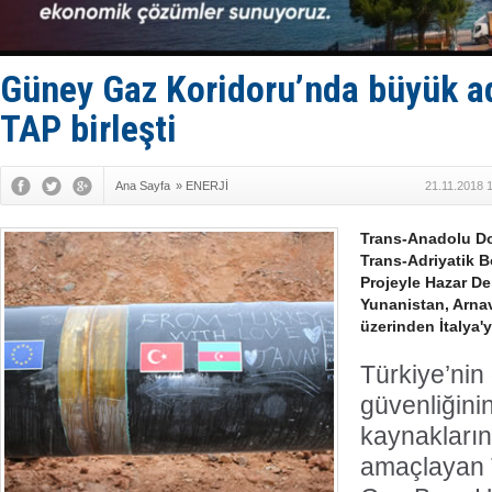
SOCAR da M
Türkiye'nin
Dünyanın e
Hürmüz’de
Güney Gaz Koridoru’nda büyük 
Rusya'nın g
TAP birleşti
Ana Sayfa
»
ENERJİ
21.11.2018 
Trans-Anadolu Do
Trans-Adriyatik B
Projeyle Hazar De
Yunanistan, Arnav
üzerinden İtalya'
Türkiye’nin
güvenliğinin
kaynaklarını
amaçlayan 