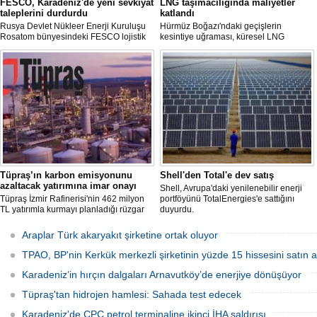
FESCO, Karadeniz'de yeni sevkiyat
LNG taşımacılığında maliyetler
taleplerini durdurdu
katlandı
Rusya Devlet Nükleer Enerji Kuruluşu
Hürmüz Boğazı'ndaki geçişlerin
Rosatom bünyesindeki FESCO lojistik
kesintiye uğraması, küresel LNG
şirketi, Karadeniz üzerinden yapılacak
arzında aksamalara yol açarken sefer
sevkiyatlara ilişkin yeni taleplerin
sürelerini uzattı ve gemi kiralama ile
kabulünü geçici olarak durdurdu.
deniz yakıtı maliyetlerini 2022 enerji
krizinden bu yana en yüksek seviyelere
çıkardı.
Tüpraş’ın karbon emisyonunu
Shell'den Total'e dev satış
azaltacak yatırımına imar onayı
Shell, Avrupa'daki yenilenebilir enerji
Tüpraş İzmir Rafinerisi'nin 462 milyon
portföyünü TotalEnergies'e sattığını
TL yatırımla kurmayı planladığı rüzgar
duyurdu.
ve güneş enerji santrali için hazırlanan
nazım ve uygulama imar planı
Araplar Türk akaryakıt şirketine ortak oluyor
değişiklikleri Çevre, Şehircilik ve İklim
Değişikliği Bakanlığı tarafından
TPAO, BP'nin Kerkük merkezli şirketinin yüzde 15 hissesini satın a
onaylandı.
Karadeniz’in hırçın dalgaları Arnavutköy’de enerjiye dönüşüyor
Tüpraş'tan hidrojen hamlesi: Sahada test edecek
Karadeniz'de CPC petrol terminaline ikinci İHA saldırısı