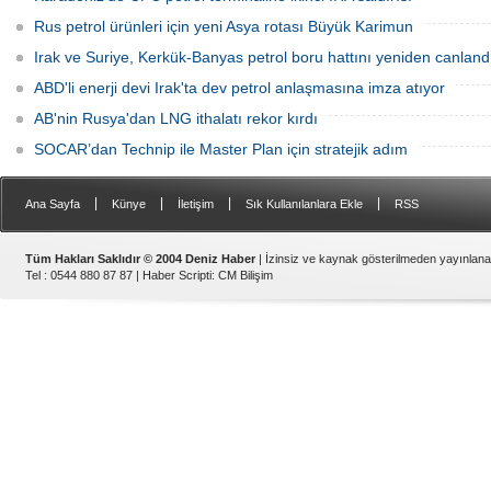
Rus petrol ürünleri için yeni Asya rotası Büyük Karimun
Irak ve Suriye, Kerkük-Banyas petrol boru hattını yeniden canland
ABD'li enerji devi Irak'ta dev petrol anlaşmasına imza atıyor
AB'nin Rusya'dan LNG ithalatı rekor kırdı
SOCAR’dan Technip ile Master Plan için stratejik adım
|
|
|
|
Ana Sayfa
Künye
İletişim
Sık Kullanılanlara Ekle
RSS
Tüm Hakları Saklıdır © 2004 Deniz Haber
| İzinsiz ve kaynak gösterilmeden yayınlan
Tel : 0544 880 87 87 |
Haber Scripti
:
CM Bilişim