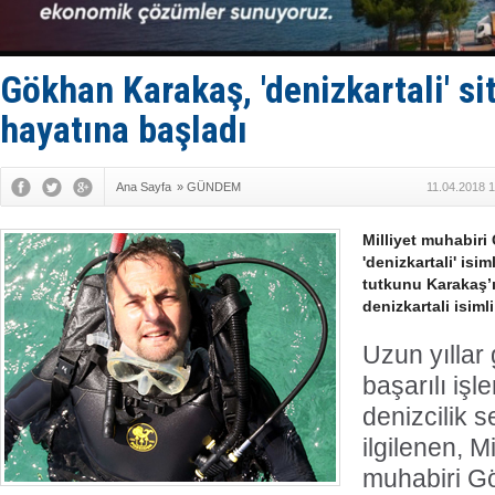
Deniz turi
DÖDER, 28.
Fairline, T
Baltık Deni
Gökhan Karakaş, 'denizkartali' si
Runit kubb
hayatına başladı
Ana Sayfa
»
GÜNDEM
11.04.2018 
Milliyet muhabiri
'denizkartali' isim
tutkunu Karakaş’ı
denizkartali isiml
Uzun yıllar 
başarılı işl
denizcilik 
ilgilenen, M
muhabiri G