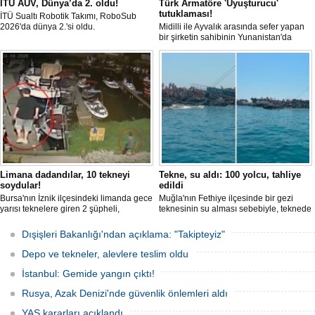
İTU AUV, Dünya’da 2. oldu!
Türk Armatöre 'Uyuşturucu'
tutuklaması!
İTÜ Sualtı Robotik Takımı, RoboSub
2026'da dünya 2.'si oldu.
Midilli ile Ayvalık arasında sefer yapan
bir şirketin sahibinin Yunanistan'da
tutuklandığı bildirildi.
Limana dadandılar, 10 tekneyi
Tekne, su aldı: 100 yolcu, tahliye
soydular!
edildi
Bursa'nın İznik ilçesindeki limanda gece
Muğla'nın Fethiye ilçesinde bir gezi
yarısı teknelere giren 2 şüpheli,
teknesinin su alması sebebiyle, teknede
elektronik cihazlar ve değerli eşyalar
bulunan 100 yolcu tahliye edildi,
çaldı. Olay, güvenlik kameralarına
teknenin batmaması için bölgede
Dışişleri Bakanlığı'ndan açıklama: "Takipteyiz"
yansıdı, tekne sahiplerinin ihbarıyla
kurtarma çalışması başlatıldı.
jandarma inceleme başlattı.
Depo ve tekneler, alevlere teslim oldu
İstanbul: Gemide yangın çıktı!
Rusya, Azak Denizi'nde güvenlik önlemleri aldı
YAŞ kararları açıklandı