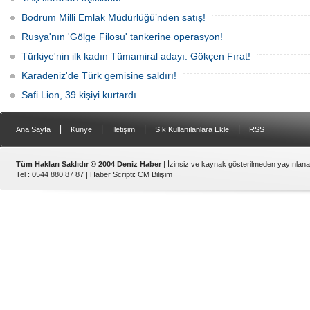
Bodrum Milli Emlak Müdürlüğü’nden satış!
Rusya'nın 'Gölge Filosu' tankerine operasyon!
Türkiye'nin ilk kadın Tümamiral adayı: Gökçen Fırat!
Karadeniz'de Türk gemisine saldırı!
Safi Lion, 39 kişiyi kurtardı
|
|
|
|
Ana Sayfa
Künye
İletişim
Sık Kullanılanlara Ekle
RSS
Tüm Hakları Saklıdır © 2004 Deniz Haber
| İzinsiz ve kaynak gösterilmeden yayınlan
Tel : 0544 880 87 87 |
Haber Scripti
:
CM Bilişim