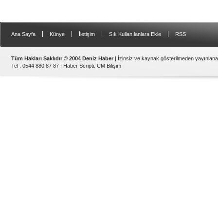
|
|
|
|
Ana Sayfa
Künye
İletişim
Sık Kullanılanlara Ekle
RSS
Tüm Hakları Saklıdır © 2004 Deniz Haber
| İzinsiz ve kaynak gösterilmeden yayınlan
Tel : 0544 880 87 87 |
Haber Scripti
:
CM Bilişim