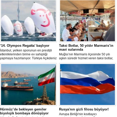
‘14. Olympos Regatta’ başlıyor
Taksi Botlar, 50 yıldır Marmaris’in
mavi sularında
İstanbul, yelken sporunun en prestijli
etkinliklerinden birine ev sahipliği
Muğla’nın Marmaris ilçesinde 50 yılı
yapmaya hazırlanıyor. Türkiye Açıkdeniz
aşkın süredir hizmet veren taksi botlar,
Yarış Kulübü (TAYK), Türkiye Yelken
hem ulaşım hem de turistik gezi
Federasyonu ve Eker Süt Ürünleri iş
amacıyla kullanılmaya devam ediyor.
birliğiyle hayata geçirilecek olan 14.
TAYK - Eker Olympos Regatta, 7
Ağustos'ta start alacak ve 16 Ağustos'a
kadar deniz tutkunlarını bir araya
getirecek. "Rüzgâ
Hürmüz’de bekleyen gemiler
Rusya'nın gizli filosu büyüyor!
biyolojik bombaya dönüşüyor
Avrupa Birliği'nin kısıtlayıcı