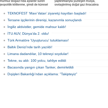
Hürmüz Boğazı’nda aylardır süren
yaptırımlarıyla yüzleşen Rusya,
jeopolitik kilitlenme, şimdi de küresel
sıvılaştırılmış doğal gaz ihracatına
ölçekte bir çevre felaketinin kapısını
devam edebilmek için gizli bir filo
aralamış olabilir. Sıcak sularda
geliştiriyor.
TEKNOFEST ‘Mavi Vatan’ ziyaretçi kayıtları başladı!
hareketsiz bekleyen binden fazla gemi,
istilacı deniz canlıları için devasa bir
Tersane işçilerinin direnişi, kazanımla sonuçlandı
üreme merkezine dönüşmüş durumda.
İngiliz aktivistler, gemide mahsur kaldı!
İTU AUV, Dünya’da 2. oldu!
Türk Armatöre 'Uyuşturucu' tutuklaması!
Baltık Denizi'nde tarih yazıldı!
Limana dadandılar, 10 tekneyi soydular!
Tekne, su aldı: 100 yolcu, tahliye edildi
Bacasında yangın çıkan Tanker, demirletildi
Dışişleri Bakanlığı'ndan açıklama: "Takipteyiz"