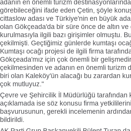
adanın en önemli turizm destinasyonlarında
görebileceğini ifade eden Çetin, şöyle konuş
cittaslow adası ve Türkiye'nin en büyük ad
olan Gökçeada'da bir süre önce de altın v
kurulmasıyla ilgili bazı girişimler olmuştu. 
çekilmişti. Geçtiğimiz günlerde kumtaşı ocağ
Kumtaşı ocağı projesi de ilgili firma tarafında
Gökçeada'mız için çok önemli bir gelişmedi
çekilmesinden ve adanın en önemli turizm 
biri olan Kaleköy'ün alacağı bu zarardan k
çok mutluyuz."
Çevre ve Şehircilik İl Müdürlüğü tarafından k
açıklamada ise söz konusu firma yetkililerini
başvurusunun, gerekli incelemenin ardınd
bildirildi.
AK Parti Grup Başkanvekili Bülent Turan d