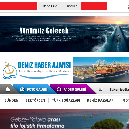
TURKISH MARITIME
Sitene Ekle
Haberler
CANLI YAYIN
Günün Haberleri
Denizcilik
‘14. Olymp
Taksi Botla
TÜRKLİM Ba
SOCAR da M
GÜNDEM
SEKTÖRDEN
TÜRK BOĞAZLARI
DENİZ KAZALARI
IMO 
Türkiye'nin
Dünyanın e
Hürmüz’de
Rusya'nın g
Keşfedildi