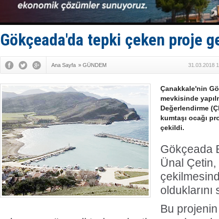
D-Marin, A
Van’da inş
ASEAN ilk 
TAYK - Eke
Gökçeada'da tepki çeken proje ge
İstanbul v
Ana Sayfa
»
GÜNDEM
31.03.2018 1
Çanakkale'nin Gö
mevkisinde yapıl
Değerlendirme (
kumtaşı ocağı proj
çekildi.
Gökçeada B
Ünal Çetin,
çekilmesind
olduklarını 
Bu projenin