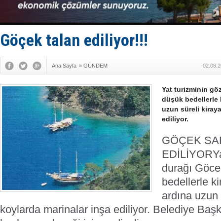
Tatil hesab
Rusya, göl
Enejota ti
Denizcilik
Göçek talan ediliyor!!!
Türkiye’den
Ana Sayfa
»
GÜNDEM
02.08.2
Yat turizminin gö
düşük bedellerle k
uzun süreli kiray
ediliyor.
GÖÇEK SAH
EDİLİYOR
Y
durağı Göcek
bedellerle ki
ardına uzun 
koylarda marinalar inşa ediliyor. Belediye Baş