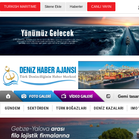
Sitene Ekle
Haberler
Günün Haberleri
İran belirsi
Uzmanlar u
Gemi tasar
Makine arı
Dron saldı
GÜNDEM
SEKTÖRDEN
TÜRK BOĞAZLARI
DENİZ KAZALARI
IMO 
'REGAL 1' i
Gemide 5 t
Yakıt barcı
Rus İHA’la
Karadeniz’