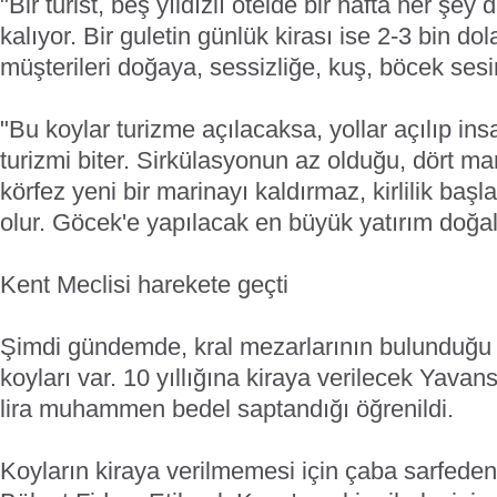
"Bir turist, beş yıldızlı otelde bir hafta her şey
kalıyor. Bir guletin günlük kirası ise 2-3 bin do
müşterileri doğaya, sessizliğe, kuş, böcek sesin
"Bu koylar turizme açılacaksa, yollar açılıp ins
turizmi biter. Sirkülasyonun az olduğu, dört m
körfez yeni bir marinayı kaldırmaz, kirlilik baş
olur. Göcek'e yapılacak en büyük yatırım doğal 
Kent Meclisi harekete geçti
Şimdi gündemde, kral mezarlarının bulunduğu
koyları var. 10 yıllığına kiraya verilecek Yavan
lira muhammen bedel saptandığı öğrenildi.
Koyların kiraya verilmemesi için çaba sarfede