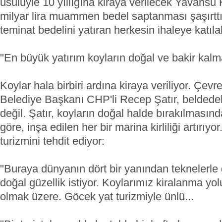
usulüyle 10 yıllığına kiraya verilecek Yavansu K
milyar lira muammen bedel saptanması şaşırttı.
teminat bedelini yatıran herkesin ihaleye katılabi
"En büyük yatırım koyların doğal ve bakir kalm
Koylar hala birbiri ardına kiraya veriliyor. Çev
Belediye Başkanı CHP'li Recep Şatır, beldede
değil. Şatır, koyların doğal halde bırakılmasın
göre, inşa edilen her bir marina kirliliği artırıy
turizmini tehdit ediyor:
"Buraya dünyanın dört bir yanından teknelerle g
doğal güzellik istiyor. Koylarımız kiralanma yol
olmak üzere. Göcek yat turizmiyle ünlü...