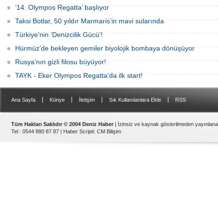
‘14. Olympos Regatta’ başlıyor
Taksi Botlar, 50 yıldır Marmaris’in mavi sularında
Türkiye'nin ‘Denizcilik Gücü’!
Hürmüz’de bekleyen gemiler biyolojik bombaya dönüşüyor
Rusya'nın gizli filosu büyüyor!
TAYK - Eker Olympos Regatta'da ilk start!
|
|
|
|
Ana Sayfa
Künye
İletişim
Sık Kullanılanlara Ekle
RSS
Tüm Hakları Saklıdır © 2004 Deniz Haber
| İzinsiz ve kaynak gösterilmeden yayınlan
Tel : 0544 880 87 87 |
Haber Scripti
:
CM Bilişim