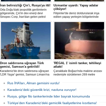
İran belirsizliği Çin'i, Rusya'ya itti!
Uzmanlar uyardı: Yapay adalar
çöküyor!
Orta Doğu'daki jeopolitik gerilimlerin
gölgesinde, Çin'in dev enerji devi
Filipinler'de deniz doldurularak inşa
Sinopec Corp, İran'dan gelen petrol
edilen yapay yerleşim bölgelerinde
akışındaki belirsizlikler nedeniyle
endişe verici bir çökme süreci başladığı
rotasını Rusya'ya çevirdi. Dünyanın en
ortaya çıktı. Filipinler Üniversitesi
büyük rafine şirketlerinden biri olan
Diliman Kampüsü'nden jeodezi
Sinopec, İran'la yaşanan 'savaş'
mühendisleri tarafından gerçekleştirilen
bahanesiyle daralan arzı telafi etmek
3 yıllık detaylı bir araştırma, bu yapay
için Uzak Doğu Rus petrolüne
arazilerin milimetre milimetre suya
yönelerek stratejik bir ham
gömüldüğünü gözler önüne serdi.
Dron saldırısına uğrayan Türk
'REGAL 1' isimli tanker, tehlikeyi
gemisi, Samsun'a getirildi!
atlattı!
Karadeniz'de dron saldırısına uğrayan
Çanakkale Boğazı'nda makine arızası
'LDR Yaşar' gemisi, Samsun Limanı'na
nedeniyle sürüklenen 269 metre
güvenli bir şekilde ulaştı. Saldırıda can
uzunluğundaki 'REGAL 1' isimli tanker,
kaybı yaşanmadı, ancak büyük çapta
römorkörler yardımıyla Şevketiye Demir
Rus İHA’ları, Alman gemisini vurdu!
maddi hasar oluştu.
Sahası'na çekilerek kurtarıldı.
Karadeniz’deki güvenlik krizi, navluna vuruyor!
Rusya, gölge filo tankerlerinde lider bayrak konumunda
Türkiye’den Karadeniz'deki gemicilik faaliyetlerine kısıtlama!