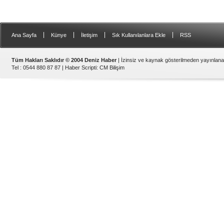
|
|
|
|
Ana Sayfa
Künye
İletişim
Sık Kullanılanlara Ekle
RSS
Tüm Hakları Saklıdır © 2004 Deniz Haber
| İzinsiz ve kaynak gösterilmeden yayınlan
Tel : 0544 880 87 87 |
Haber Scripti
:
CM Bilişim