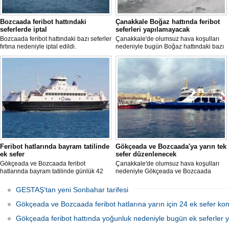
Bozcaada feribot hattındaki
Çanakkale Boğaz hattında feribot
seferlerde iptal
seferleri yapılamayacak
Bozcaada feribot hattındaki bazı seferler
Çanakkale'de olumsuz hava koşulları
fırtına nedeniyle iptal edildi.
nedeniyle bugün Boğaz hattındaki bazı
feribot seferleri yapılamayacak.
Feribot hatlarında bayram tatilinde
Gökçeada ve Bozcaada'ya yarın tek
ek sefer
sefer düzenlenecek
Gökçeada ve Bozcaada feribot
Çanakkale'de olumsuz hava koşulları
hatlarında bayram tatilinde günlük 42
nedeniyle Gökçeada ve Bozcaada
sefer düzenlenecek.
feribot hattında yarın bir gidiş ve geliş
seferi yapılacağı bildirildi.
GESTAŞ’tan yeni Sonbahar tarifesi
Gökçeada ve Bozcaada feribot hatlarına yarın için 24 ek sefer ko
Gökçeada feribot hattında yoğunluk nedeniyle bugün ek seferler 