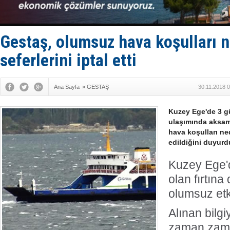
İTU AUV, D
LNG taşıma
PROYAD, yat
Türkiye-Ir
Gestaş, olumsuz hava koşulları n
Türk Armat
seferlerini iptal etti
Ana Sayfa
»
GESTAŞ
30.11.2018 
Kuzey Ege'de 3 gü
ulaşımında aksama
hava koşulları ned
edildiğini duyurd
Kuzey Ege'd
olan fırtına
olumsuz etki
Alınan bilgi
zaman zama