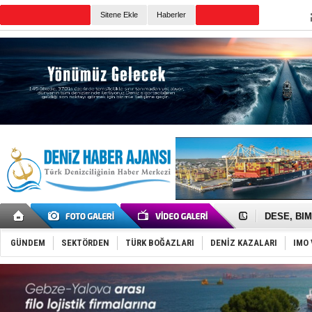
Sitene Ekle
Haberler
Günün Haberleri
İngiliz akt
FESCO, Kar
DESE, BIMC
GİMBİRDER 
35 milyon T
GÜNDEM
SEKTÖRDEN
TÜRK BOĞAZLARI
DENİZ KAZALARI
IMO 
İnsansız c
Yüzyıl son
Anadolu Te
Derince, I
Tüpraş, ha