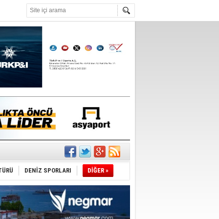
°C
tı
sane oldu
TÜRÜ
DENİZ SPORLARI
DİĞER »
ipliği yapacak
ekliyor
nleme istiyor