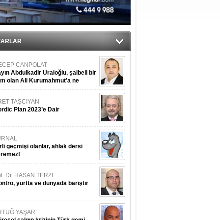
ZARLAR
ECEP CANPOLAT
yın Abdulkadir Uraloğlu, şaibeli bir
im olan Ali Kurumahmut’a ne
nışıyorsunuz?
RET TAŞCIYAN
rdic Plan 2023’e Dair
URNAL
rli geçmişi olanlar, ahlak dersi
eremez!
t. Dr. HASAN TERZİ
ntrö, yurtta ve dünyada barıştır
RTUĞ YAŞAR