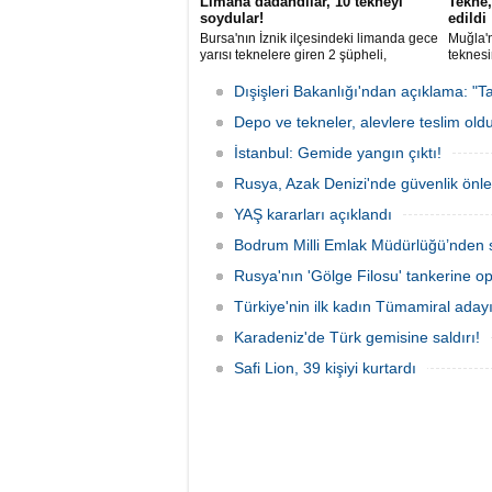
Limana dadandılar, 10 tekneyi
Tekne,
soydular!
edildi
Bursa'nın İznik ilçesindeki limanda gece
Muğla'n
yarısı teknelere giren 2 şüpheli,
teknesi
elektronik cihazlar ve değerli eşyalar
bulunan
çaldı. Olay, güvenlik kameralarına
teknen
Dışişleri Bakanlığı'ndan açıklama: "Ta
yansıdı, tekne sahiplerinin ihbarıyla
kurtarm
jandarma inceleme başlattı.
Depo ve tekneler, alevlere teslim old
İstanbul: Gemide yangın çıktı!
Rusya, Azak Denizi'nde güvenlik önle
YAŞ kararları açıklandı
Bodrum Milli Emlak Müdürlüğü’nden s
Rusya'nın 'Gölge Filosu' tankerine o
Türkiye'nin ilk kadın Tümamiral aday
Karadeniz'de Türk gemisine saldırı!
Safi Lion, 39 kişiyi kurtardı