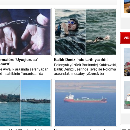
MS
eu
VİD
rmatöre 'Uyuşturucu'
Baltık Denizi'nde tarih yazıldı!
aması!
Polonyalı yüzücü Bartłomiej Kubkowski,
 ile Ayvalık arasında sefer yapan
Baltık Denizi üzerinde İsveç ile Polonya
ketin sahibinin Yunanistan'da
arasındaki mesafeyi yüzerek bu
dığı bildirildi.
başarının ilk örneği olarak tarihe geçti.
Ç
sa