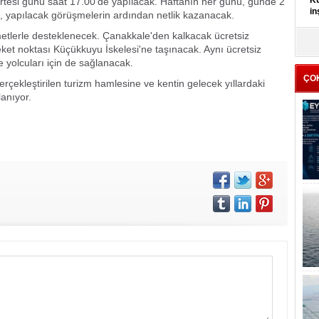
Kü
artesi günü saat 17.00'de yapılacak. Haftanın her günü, günde 2
in
i, yapılacak görüşmelerin ardından netlik kazanacak.
etlerle desteklenecek. Çanakkale'den kalkacak ücretsiz
K
areket noktası Küçükkuyu İskelesi'ne taşınacak. Aynı ücretsiz
Kı
e yolcuları için de sağlanacak.
it
ÇO
rçekleştirilen turizm hamlesine ve kentin gelecek yıllardaki
lanıyor.