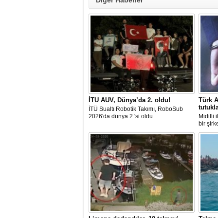
Diğer Haberler
İTU AUV, Dünya’da 2. oldu!
Türk A
tutukl
İTÜ Sualtı Robotik Takımı, RoboSub
2026'da dünya 2.'si oldu.
Midilli
bir şir
tutuklan