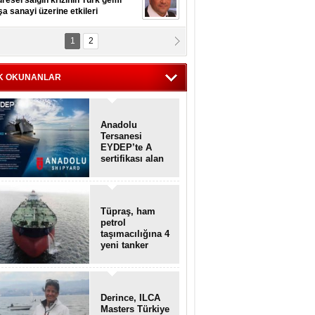
resel salgın krizinin Türk gemi
şa sanayi üzerine etkileri
1
2
pt. MESUT AZMİ GÖKSOY
lavuz kaptan kardeşlerime
hafen...
K OKUNANLAR
Anadolu
Tersanesi
EYDEP’te A
sertifikası alan
ilk tersane oldu
Tüpraş, ham
petrol
taşımacılığına 4
yeni tanker
daha ekliyor
Derince, ILCA
Masters Türkiye