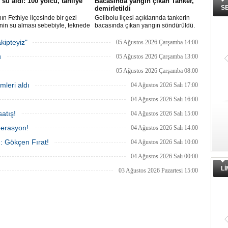
 su aldı: 100 yolcu, tahliye
Bacasında yangın çıkan Tanker,
S
demirletildi
ın Fethiye ilçesinde bir gezi
Gelibolu ilçesi açıklarında tankerin
nin su alması sebebiyle, teknede
bacasında çıkan yangın söndürüldü.
 100 yolcu tahliye edildi,
Tanker, ardından Şevketiye Demir
in batmaması için bölgede
Sahası'na demirletildi.
kipteyiz"
05 Ağustos 2026 Çarşamba 14:00
a çalışması başlatıldı.
u
05 Ağustos 2026 Çarşamba 13:00
05 Ağustos 2026 Çarşamba 08:00
mleri aldı
04 Ağustos 2026 Salı 17:00
04 Ağustos 2026 Salı 16:00
atış!
04 Ağustos 2026 Salı 15:00
perasyon!
04 Ağustos 2026 Salı 14:00
ı: Gökçen Fırat!
04 Ağustos 2026 Salı 10:00
04 Ağustos 2026 Salı 00:00
L
03 Ağustos 2026 Pazartesi 15:00