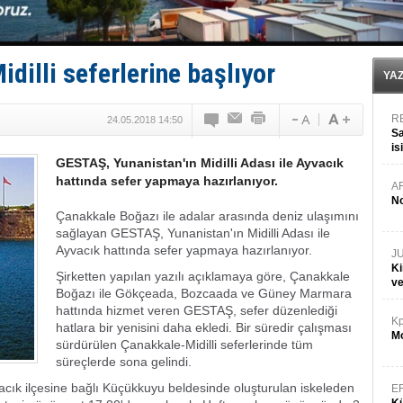
Türkiye-Irak enerji hattında yeni dönem başlıyor
Türk Armatöre 'Uyuşturucu' tutuklaması!
Deniz turizminde yeni ‘Ceza Rejimi’!
DÖDER, 28. Dönem Yönetim Kurulu Başkanını seçti!
illi seferlerine başlıyor
Fairline, Türkiye’de ‘SoleMarin’i seçti
YA
R
24.05.2018 14:50
Sa
is
GESTAŞ, Yunanistan'ın Midilli Adası ile Ayvacık
da
hattında sefer yapmaya hazırlanıyor.
A
No
Çanakkale Boğazı ile adalar arasında deniz ulaşımını
sağlayan GESTAŞ, Yunanistan'ın Midilli Adası ile
Ayvacık hattında sefer yapmaya hazırlanıyor.
J
Ki
Şirketten yapılan yazılı açıklamaya göre, Çanakkale
v
Boğazı ile Gökçeada, Bozcaada ve Güney Marmara
hattında hizmet veren GESTAŞ, sefer düzenlediği
Kp
hatlara bir yenisini daha ekledi. Bir süredir çalışması
Mo
sürdürülen Çanakkale-Midilli seferlerinde tüm
süreçlerde sona gelindi.
vacık ilçesine bağlı Küçükkuyu beldesinde oluşturulan iskeleden
E