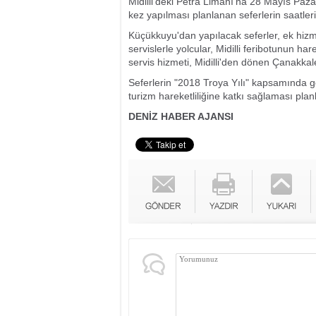
Midilli'deki Petra Limanı'na 28 Mayıs Paz
kez yapılması planlanan seferlerin saatler
Küçükkuyu'dan yapılacak seferler, ek hizm
servislerle yolcular, Midilli feribotunun h
servis hizmeti, Midilli'den dönen Çanakkal
Seferlerin "2018 Troya Yılı" kapsamında ge
turizm hareketliliğine katkı sağlaması plan
DENİZ HABER AJANSI