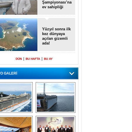
Şampiyonası’na
ev sahipliği
yapacak
Yüzyıl sonra ilk
kez dünyaya
açılan gizemli
ada!
|
|
DÜN
BU HAFTA
BU AY
O GALERİ
emi içinde gemi” 
Dünyada tek! 
konsepti ile MSC 
Denizaltı yüzer 
Splendida
havuzu intikal 
seyrine başladı