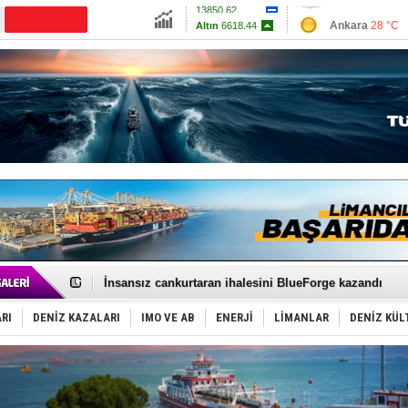
13850.62
Ankara
28 °C
Altın
6618.44
İzmir
30 °C
Dolar
47.6966
Antalya
33 °C
Euro
54.9995
Muğla
28 °C
Çanakkale
27 
GİMBİRDER gemi inşa yan sanayinin sorunlarını tartış
35 milyon TL'lik tekne projesinde karar çıktı
İnsansız cankurtaran ihalesini BlueForge kazandı
Yüzyıl sonra ilk kez dünyaya açılan gizemli ada!
Anadolu Tersanesi EYDEP’te A sertifikası alan ilk ter
RI
DENİZ KAZALARI
IMO VE AB
ENERJİ
LİMANLAR
DENİZ KÜL
Derince, ILCA Masters Türkiye Şampiyonası’na ev sah
Tüpraş, ham petrol taşımacılığına 4 yeni tanker daha 
İTU AUV, Dünya’da 2. oldu!
LNG taşımacılığında maliyetler katlandı
PROYAD, yat mürettebatı için yurt dışı harcı için düze