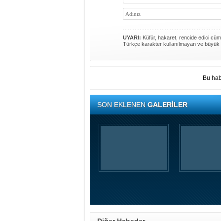
UYARI:
Küfür, hakaret, rencide edici cümle
Türkçe karakter kullanılmayan ve büyük 
Bu hab
SON EKLENEN
GALERİLER