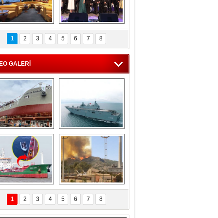
C'den 55 milyon 
5. Bosphorus Ship 
roluk turizm geliri 
Brokers Dinner, 
1
2
3
4
5
6
7
8
müjdesi
İstanbul’da yapıldı
EO GALERİ
eksan Tersanesi, 
TCG Anadolu, 
Başaran Bayrak 
tersane teknik 
tankerini suya 
seyrini tamamladı
indirdi
Göçmenlerin 
Milas’taki yangın 
imdadına Türk 
yeniden termik 
1
2
3
4
5
6
7
8
hipli MINA DENIZ 
santrallere doğru 
yetişti
ilerliyor