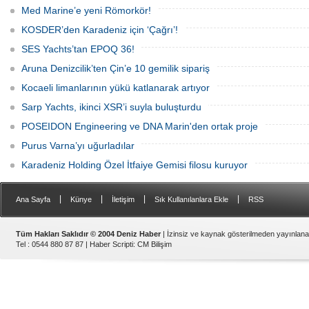
Med Marine’e yeni Römorkör!
KOSDER’den Karadeniz için ‘Çağrı’!
SES Yachts’tan EPOQ 36!
Aruna Denizcilik’ten Çin’e 10 gemilik sipariş
Kocaeli limanlarının yükü katlanarak artıyor
Sarp Yachts, ikinci XSR’i suyla buluşturdu
POSEIDON Engineering ve DNA Marin'den ortak proje
Purus Varna’yı uğurladılar
Karadeniz Holding Özel İtfaiye Gemisi filosu kuruyor
|
|
|
|
Ana Sayfa
Künye
İletişim
Sık Kullanılanlara Ekle
RSS
Tüm Hakları Saklıdır © 2004 Deniz Haber
| İzinsiz ve kaynak gösterilmeden yayınlan
Tel : 0544 880 87 87 |
Haber Scripti
:
CM Bilişim