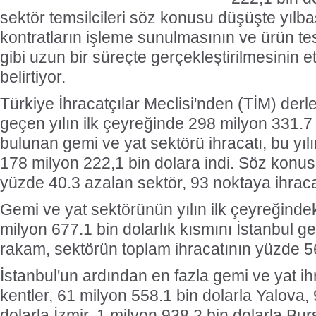
sektör temsilcileri söz konusu düşüşte yılb
kontratların işleme sunulmasının ve ürün te
gibi uzun bir süreçte gerçekleştirilmesinin e
belirtiyor.
Türkiye İhracatçılar Meclisi'nden (TİM) derl
geçen yılın ilk çeyreğinde 298 milyon 331.7
bulunan gemi ve yat sektörü ihracatı, bu yı
178 milyon 222,1 bin dolara indi. Söz konu
yüzde 40.3 azalan sektör, 93 noktaya ihracat
Gemi ve yat sektörünün yılın ilk çeyreğindek
milyon 677.1 bin dolarlık kısmını İstanbul ge
rakam, sektörün toplam ihracatının yüzde 56
İstanbul'un ardından en fazla gemi ve yat ih
kentler, 61 milyon 558.1 bin dolarla Yalova,
dolarla İzmir, 1 milyon 938.2 bin dolarla Bu