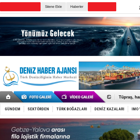
Sitene Ekle
Haberler
Günün Haberleri
Anadolu Te
Derince, I
Tüpraş, ha
İTU AUV, D
LNG taşıma
GÜNDEM
SEKTÖRDEN
TÜRK BOĞAZLARI
DENİZ KAZALARI
IMO 
PROYAD, yat
Türkiye-Ir
Türk Armat
Deniz turi
DÖDER, 28.