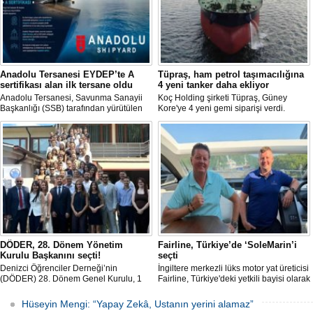
Anadolu Tersanesi EYDEP’te A
Tüpraş, ham petrol taşımacılığına
sertifikası alan ilk tersane oldu
4 yeni tanker daha ekliyor
Anadolu Tersanesi, Savunma Sanayii
Koç Holding şirketi Tüpraş, Güney
Başkanlığı (SSB) tarafından yürütülen
Kore'ye 4 yeni gemi siparişi verdi.
Endüstriyel Yetkinlik Değerlendirme ve
Toplam yatırım tutarı 370 milyon doları
Destekleme Programı
aşan, her biri yaklaşık 157.000 DWT
(EYDEP)kapsamında, A Sertifikası
taşıma kapasitesine sahip tankerlerin
almaya hak kazanan ilk tersane oldu.
2029 yılı içerisinde teslim alınması
planlanıyor.
DÖDER, 28. Dönem Yönetim
Fairline, Türkiye’de ‘SoleMarin’i
Kurulu Başkanını seçti!
seçti
Denizci Öğrenciler Derneği’nin
İngiltere merkezli lüks motor yat üreticisi
(DÖDER) 28. Dönem Genel Kurulu, 1
Fairline, Türkiye'deki yetkili bayisi olarak
Ağustos Cumartesi günü Türkiye Gemi
SoleMarin Yachting'i seçti.
Sanayicileri Birliği (GİSBİR) ev
Hüseyin Mengi: “Yapay Zekâ, Ustanın yerini alamaz”
sahipliğinde gerçekleştirildi.