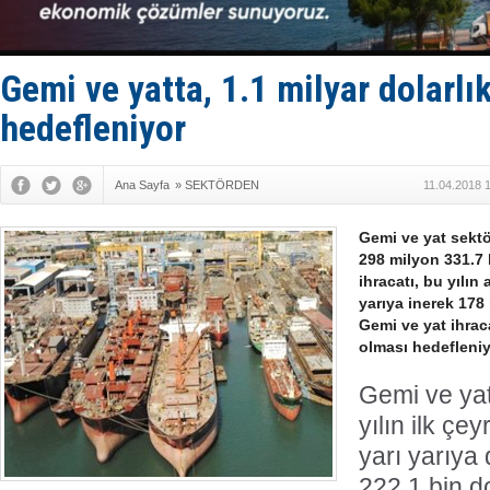
Fairline, T
Baltık Deni
Runit kubb
Limana dad
Gemi ve yatta, 1.1 milyar dolarlı
Türk Loydu
hedefleniyor
Ana Sayfa
»
SEKTÖRDEN
11.04.2018 
Gemi ve yat sektö
298 milyon 331.7
ihracatı, bu yılı
yarıya inerek 178
Gemi ve yat ihraca
olması hedefleniy
Gemi ve yat
yılın ilk ç
yarı yarıya
222,1 bin d