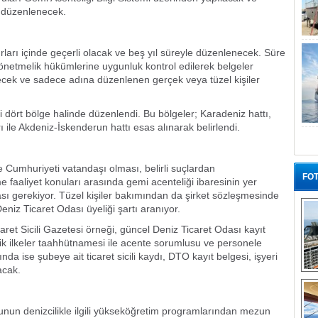
 düzenlenecek.
ırları içinde geçerli olacak ve beş yıl süreyle düzenlenecek. Süre
netmelik hükümlerine uygunluk kontrol edilerek belgeler
ecek ve sadece adına düzenlenen gerçek veya tüzel kişiler
i dört bölge halinde düzenlendi. Bu bölgeler; Karadeniz hattı,
ı ile Akdeniz-İskenderun hattı esas alınarak belirlendi.
e Cumhuriyeti vatandaşı olması, belirli suçlardan
FOT
 faaliyet konuları arasında gemi acenteliği ibaresinin yer
ı gerekiyor. Tüzel kişiler bakımından da şirket sözleşmesinde
Deniz Ticaret Odası üyeliği şartı aranıyor.
ret Sicili Gazetesi örneği, güncel Deniz Ticaret Odası kayıt
tik ilkeler taahhütnamesi ile acente sorumlusu ve personele
nda ise şubeye ait ticaret sicili kaydı, DTO kayıt belgesi, işyeri
acak.
“G
unun denizcilikle ilgili yükseköğretim programlarından mezun