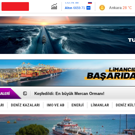
13779.39
Ankara
28 °C
CANLI YAYIN
Altın
6659.71
İzmir
30 °C
Dolar
47.6791
Antalya
34 °C
Euro
55.1258
Muğla
25 °C
Çanakkale
28 
Hürmüz’de bekleyen gemiler biyolojik bombaya dönü
Rusya'nın gizli filosu büyüyor!
Keşfedildi: En büyük Mercan Ormanı!
D-Marin, Avrupa'nın tekne fuarlarına çıkarma yapacak
Van’da inşa edilen teknelere yoğun talep var
RI
DENİZ KAZALARI
IMO VE AB
ENERJİ
LİMANLAR
DENİZ KÜL
ASEAN ilk P&I Sigorta Kulübünü kurmaya hazırlanıyo
TAYK - Eker Olympos Regatta'da ilk start!
İstanbul ve Çanakkale: 6 ayda 40.000 gemi
TEKNOFEST ‘Mavi Vatan’ ziyaretçi kayıtları başladı!
Tersane işçilerinin direnişi, kazanımla sonuçlandı