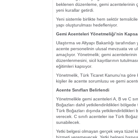
beklenen düzenleme, gemi acentelerinin ça
yeni kurallar getirdi.
Yeni sistemle birlikte hem sektör temsilcil
yapı oluşturulması hedefleniyor.
Gemi Acenteleri Yönetmeliği’nin Kaps
Ulaştırma ve Altyapı Bakanlığı tarafından
acente personelinin ulusal mevzuata ve ulu
amaçlıyor. Yönetmelik; gemi acentelerinin ye
düzenlenmesini, sicil kayıtlarının tutulmas
eğitimleri kapsıyor.
Yönetmelik, Türk Ticaret Kanunu’na göre k
kişiler ile acente sorumlusu ve gemi acent
Acente Sınıfları Belirlendi
Yönetmelikle gemi acenteleri A, B ve C sını
Boğazları dahil yetkilendirildikleri bölged
Türk Boğazları dışında yetkilendirildikler
verecek. C sınıfı acenteler ise Türk Boğazla
sunabilecek.
Yetki belgesi olmayan gerçek veya tüzel kiş
hizmeti veremeyecek. Yetki belgesi başvur