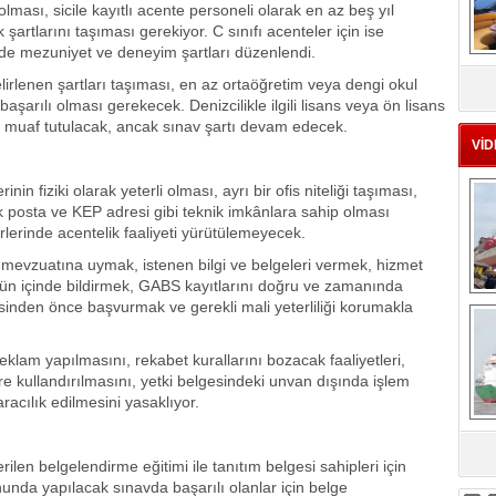
lması, sicile kayıtlı acente personeli olarak en az beş yıl
k şartlarını taşıması gerekiyor. C sınıfı acenteler için ise
yinde mezuniyet ve deneyim şartları düzenlendi.
MS
eu
lirlenen şartları taşıması, en az ortaöğretim veya dengi okul
arılı olması gerekecek. Denizcilikle ilgili lisans veya ön lisans
 muaf tutulacak, ancak sınav şartı devam edecek.
VİD
inin fiziki olarak yeterli olması, ayrı bir ofis niteliği taşıması,
nik posta ve KEP adresi gibi teknik imkânlara sahip olması
erlerinde acentelik faaliyeti yürütülemeyecek.
ik mevzuatına uymak, istenen bilgi ve belgeleri vermek, hizmet
0 gün içinde bildirmek, GABS kayıtlarını doğru ve zamanında
Ç
sinden önce başvurmak ve gerekli mali yeterliliği korumakla
eklam yapılmasını, rekabet kurallarını bozacak faaliyetleri,
re kullandırılmasını, yetki belgesindeki unvan dışında işlem
racılık edilmesini yasaklıyor.
sa
rilen belgelendirme eğitimi ile tanıtım belgesi sahipleri için
unda yapılacak sınavda başarılı olanlar için belge