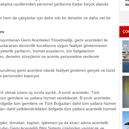
Kü
lışma usullerinden personel şartlarına kadar birçok alanda
in
K
eri hem de çalışanlar için daha sıkı bir denetim ve daha net bir
Kı
it
amı
ÇO
 yayımlanan Gemi Acenteleri Yönetmeliği, gemi acenteleri ile
slararası denizcilik kurallarına uygun faaliyet göstermesini
terlik şartlarını, hizmet esaslarını, izin belgelerinin
ını, denetim süreçlerini ve acente personeline verilecek
urulmuş gemi acentesi olarak faaliyet gösteren gerçek ve tüzel
e personelini kapsıyor.
fı olmak üzere üç sınıfa ayrıldı. A sınıfı acenteler, Türk
e tüm gemilere ve yatlara hizmet verebilecek. B sınıfı acenteler,
i bölgede tüm gemilere ve Türk Boğazları dahil tüm yatlara hizmet
rı dahil yetkilendirildikleri bölgede tüm yatlara acentelik hizmeti
iler, donatan, kaptan, işletmeci ya da kiracı adına acentelik
uları Gemi Acenteliği Bilgi Sistemi üzerinden yapılacak ve