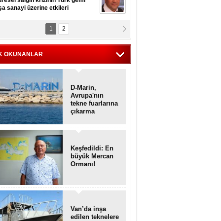
resel salgın krizinin Türk gemi
şa sanayi üzerine etkileri
1
2
pt. MESUT AZMİ GÖKSOY
lavuz kaptan kardeşlerime
hafen...
K OKUNANLAR
D-Marin,
Avrupa'nın
tekne fuarlarına
çıkarma
yapacak
Keşfedildi: En
büyük Mercan
Ormanı!
Van’da inşa
edilen teknelere