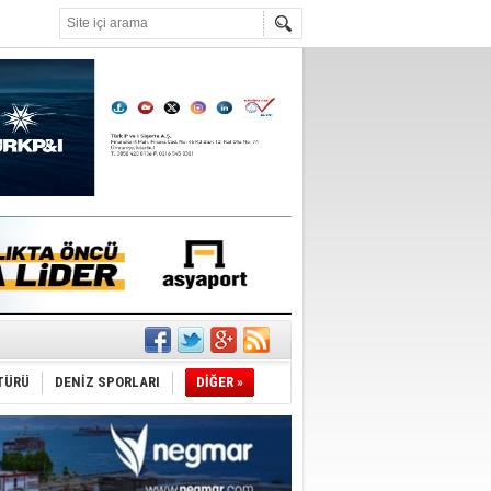
°C
şüyor
TÜRÜ
DENİZ SPORLARI
DİĞER »
r