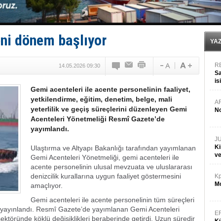
İngiliz aktivistler, gemide mahsur kaldı!
FESCO, Karadeniz'de yeni sevkiyat taleplerini durdur
DESE, BIMCO’ya katıldı
GİMBİRDER gemi inşa yan sanayinin sorunlarını tartış
eni dönem başlıyor
35 milyon TL'lik tekne projesinde karar çıktı
YA
R
14.05.2026 09:30
Sa
is
Gemi acenteleri ile acente personelinin faaliyet,
da
yetkilendirme, eğitim, denetim, belge, mali
A
yeterlilik ve geçiş süreçlerini düzenleyen Gemi
No
Acenteleri Yönetmeliği Resmî Gazete’de
yayımlandı.
J
Ki
Ulaştırma ve Altyapı Bakanlığı tarafından yayımlanan
v
Gemi Acenteleri Yönetmeliği, gemi acenteleri ile
acente personelinin ulusal mevzuata ve uluslararası
denizcilik kurallarına uygun faaliyet göstermesini
Kp
Mo
amaçlıyor.
Gemi acenteleri ile acente personelinin tüm süreçleri
yayınlandı. Resmî Gazete’de yayımlanan Gemi Acenteleri
E
ektöründe köklü değişiklikleri beraberinde getirdi. Uzun süredir