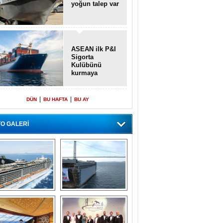
yoğun talep var
ASEAN ilk P&I
Sigorta
Kulübünü
kurmaya
hazırlanıyor
|
|
DÜN
BU HAFTA
BU AY
O GALERİ
emi içinde gemi” 
Dünyada tek! 
konsepti ile MSC 
Denizaltı yüzer 
Splendida
havuzu intikal 
seyrine başladı