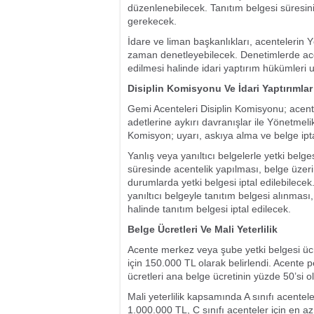
düzenlenebilecek. Tanıtım belgesi süresini
gerekecek.
İdare ve liman başkanlıkları, acentelerin
zaman denetleyebilecek. Denetimlerde acen
edilmesi halinde idari yaptırım hükümleri
Disiplin Komisyonu Ve İdari Yaptırımlar
Gemi Acenteleri Disiplin Komisyonu; acente v
adetlerine aykırı davranışlar ile Yönetmelik
Komisyon; uyarı, askıya alma ve belge ipt
Yanlış veya yanıltıcı belgelerle yetki belg
süresinde acentelik yapılması, belge üzeri
durumlarda yetki belgesi iptal edilebilece
yanıltıcı belgeyle tanıtım belgesi alınmas
halinde tanıtım belgesi iptal edilecek.
Belge Ücretleri Ve Mali Yeterlilik
Acente merkez veya şube yetki belgesi ücret
için 150.000 TL olarak belirlendi. Acente 
ücretleri ana belge ücretinin yüzde 50’si 
Mali yeterlilik kapsamında A sınıfı acentele
1.000.000 TL, C sınıfı acenteler için en a