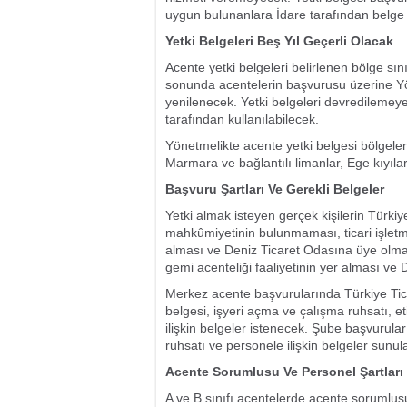
uygun bulunanlara İdare tarafından belge
Yetki Belgeleri Beş Yıl Geçerli Olacak
Acente yetki belgeleri belirlenen bölge sın
sonunda acentelerin başvurusu üzerine Yö
yenilenecek. Yetki belgeleri devredilemey
tarafından kullanılabilecek.
Yönetmelikte acente yetki belgesi bölgeler
Marmara ve bağlantılı limanlar, Ege kıyılar
Başvuru Şartları Ve Gerekli Belgeler
Yetki almak isteyen gerçek kişilerin Türkiy
mahkûmiyetinin bulunmaması, ticari işletme
alması ve Deniz Ticaret Odasına üye olmas
gemi acenteliği faaliyetinin yer alması ve 
Merkez acente başvurularında Türkiye Tica
belgesi, işyeri açma ve çalışma ruhsatı, e
ilişkin belgeler istenecek. Şube başvuruları
ruhsatı ve personele ilişkin belgeler sunul
Acente Sorumlusu Ve Personel Şartları
A ve B sınıfı acentelerde acente sorumlus