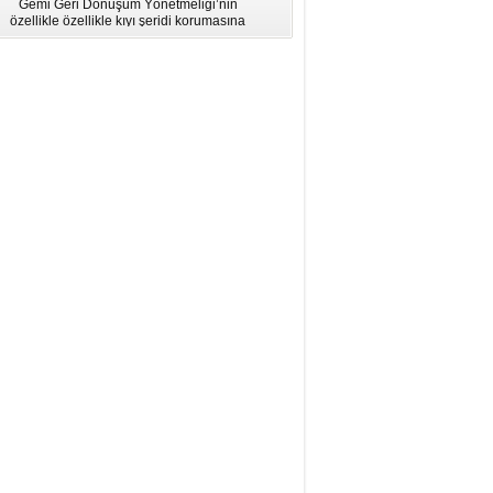
Gemi Geri Dönüşüm Yönetmeliği’nin
için Bölgesel Eğitim” Çalıştayı
özellikle özellikle kıyı şeridi korumasına
İstanbul'da düzenlendi.
ilişkin hükümlere uymadığı için AB
listesinden çıkarıldı.