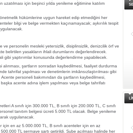
n uzatılması için beşinci yılda yenileme eğitimine katılım
S
 Yönetmelik hükümlerine uygun hareket edip etmediğini her
teler bilgi ve belge vermekten kaçınamayacak; aykırılık tespit
 uygulanacak.
e personelin mesleki yetersizlik, disiplinsizlik, denizcilik örf ve
te belirtilen yasakların ihlali durumlarını değerlendirecek.
ali gibi yaptırımlar konusunda değerlendirme yapabilecek.
esi alınması, şartların sonradan kaybedilmesi, faaliyet durdurma
nde tahrifat yapılması ve denetimlerin imkânsızlaştırılması gibi
k. Acente personeli bakımından da şartların kaybedilmesi,
ı, başka acente adına işlem yapılması veya belge tahrifatı
L
leri A sınıfı için 300.000 TL, B sınıfı için 200.000 TL, C sınıfı
personel tanıtım belgesi ücreti 5.000 TL olacak. Belge yenileme
olarak uygulanacak.
r için en az 5.000.000 TL, B sınıfı acenteler için en az
z 500.000 TL sermaye şartı getirildi. Şube açılması halinde her