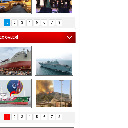
C'den 55 milyon 
5. Bosphorus Ship 
roluk turizm geliri 
Brokers Dinner, 
1
2
3
4
5
6
7
8
müjdesi
İstanbul’da yapıldı
EO GALERİ
eksan Tersanesi, 
TCG Anadolu, 
Başaran Bayrak 
tersane teknik 
tankerini suya 
seyrini tamamladı
indirdi
Göçmenlerin 
Milas’taki yangın 
imdadına Türk 
yeniden termik 
1
2
3
4
5
6
7
8
hipli MINA DENIZ 
santrallere doğru 
yetişti
ilerliyor