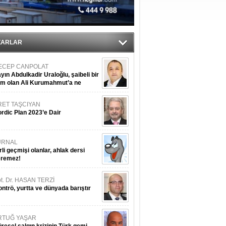
du
tı
ZARLAR
ECEP CANPOLAT
yın Abdulkadir Uraloğlu, şaibeli bir
im olan Ali Kurumahmut’a ne
nışıyorsunuz?
RET TAŞCIYAN
rdic Plan 2023’e Dair
URNAL
rli geçmişi olanlar, ahlak dersi
eremez!
t. Dr. HASAN TERZİ
ntrö, yurtta ve dünyada barıştır
RTUĞ YAŞAR