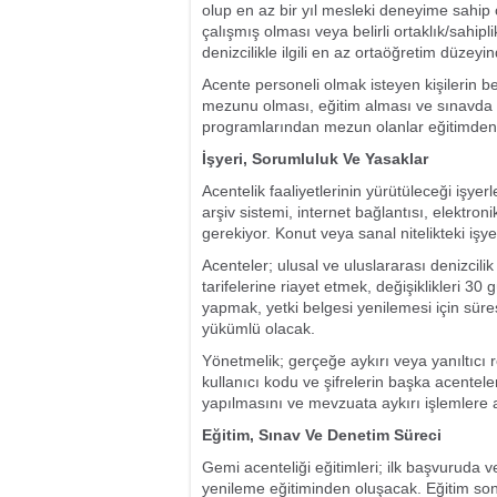
olup en az bir yıl mesleki deneyime sahip o
çalışmış olması veya belirli ortaklık/sahipli
denizcilikle ilgili en az ortaöğretim düze
Acente personeli olmak isteyen kişilerin be
mezunu olması, eğitim alması ve sınavda baş
programlarından mezun olanlar eğitimden
İşyeri, Sorumluluk Ve Yasaklar
Acentelik faaliyetlerinin yürütüleceği işyerler
arşiv sistemi, internet bağlantısı, elektro
gerekiyor. Konut veya sanal nitelikteki işy
Acenteler; ulusal ve uluslararası denizcil
tarifelerine riayet etmek, değişiklikleri 3
yapmak, yetki belgesi yenilemesi için süre
yükümlü olacak.
Yönetmelik; gerçeğe aykırı veya yanıltıcı r
kullanıcı kodu ve şifrelerin başka acentele
yapılmasını ve mevzuata aykırı işlemlere a
Eğitim, Sınav Ve Denetim Süreci
Gemi acenteliği eğitimleri; ilk başvuruda ve
yenileme eğitiminden oluşacak. Eğitim son