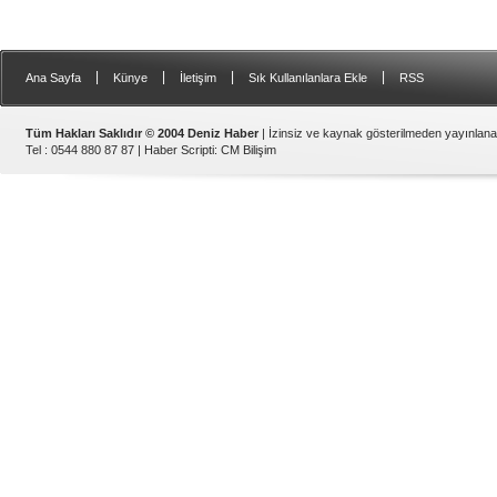
|
|
|
|
Ana Sayfa
Künye
İletişim
Sık Kullanılanlara Ekle
RSS
Tüm Hakları Saklıdır © 2004 Deniz Haber
| İzinsiz ve kaynak gösterilmeden yayınlan
Tel : 0544 880 87 87 |
Haber Scripti
:
CM Bilişim