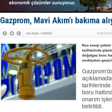
Füze ve İHA
İran belirsi
Uzmanlar u
Gemi tasar
Gazprom, Mavi Akım'ı bakıma alı
Makine arı
Ana Sayfa
»
ENERJİ
11.05.2018 
Rus enerji şirket
tarihlerinde plan
doğalgaz boru hat
sevkiyatını geçici
Gazprom'da
açıklamada
tarihlerind
boru hattınd
onarım işle
belirtildi.