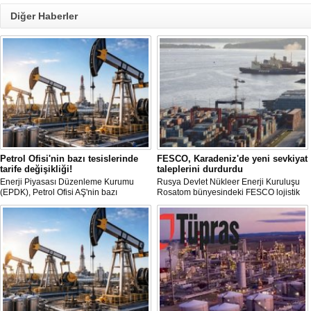
Diğer Haberler
Petrol Ofisi'nin bazı tesislerinde
FESCO, Karadeniz'de yeni sevkiyat
tarife değişikliği!
taleplerini durdurdu
Enerji Piyasası Düzenleme Kurumu
Rusya Devlet Nükleer Enerji Kuruluşu
(EPDK), Petrol Ofisi AŞ'nin bazı
Rosatom bünyesindeki FESCO lojistik
depolama ve iletim tarifelerinde
şirketi, Karadeniz üzerinden yapılacak
değişikliğe gitti.
sevkiyatlara ilişkin yeni taleplerin
kabulünü geçici olarak durdurdu.