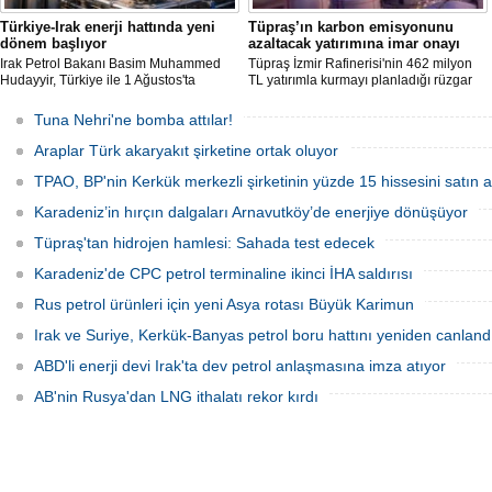
Türkiye-Irak enerji hattında yeni
Tüpraş’ın karbon emisyonunu
dönem başlıyor
azaltacak yatırımına imar onayı
Irak Petrol Bakanı Basim Muhammed
Tüpraş İzmir Rafinerisi'nin 462 milyon
Hudayyir, Türkiye ile 1 Ağustos'ta
TL yatırımla kurmayı planladığı rüzgar
imzalanan anlaşma kapsamında günlük
ve güneş enerji santrali için hazırlanan
petrol ihracatının 700 bin varilin üzerine
nazım ve uygulama imar planı
Tuna Nehri'ne bomba attılar!
çıkarılmasının hedeflendiğini açıkladı.
değişiklikleri Çevre, Şehircilik ve İklim
Mevcut petrol mutabakatlarının bir yıl
Değişikliği Bakanlığı tarafından
Araplar Türk akaryakıt şirketine ortak oluyor
uzatıldığını belirten Hudayyir, bu süreçte
onaylandı.
uzun vadeli bir çerçeve anlaşmanın
TPAO, BP'nin Kerkük merkezli şirketinin yüzde 15 hissesini satın a
hazırlanacağını bildirdi.
Karadeniz’in hırçın dalgaları Arnavutköy’de enerjiye dönüşüyor
Tüpraş'tan hidrojen hamlesi: Sahada test edecek
Karadeniz'de CPC petrol terminaline ikinci İHA saldırısı
Rus petrol ürünleri için yeni Asya rotası Büyük Karimun
Irak ve Suriye, Kerkük-Banyas petrol boru hattını yeniden canland
ABD'li enerji devi Irak'ta dev petrol anlaşmasına imza atıyor
AB'nin Rusya'dan LNG ithalatı rekor kırdı