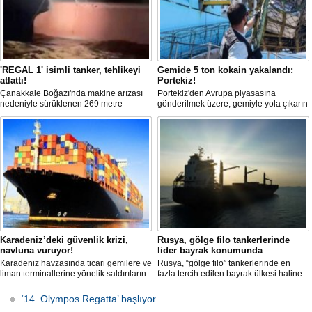
'REGAL 1' isimli tanker, tehlikeyi
Gemide 5 ton kokain yakalandı:
atlattı!
Portekiz!
Çanakkale Boğazı'nda makine arızası
Portekiz'den Avrupa piyasasına
nedeniyle sürüklenen 269 metre
gönderilmek üzere, gemiyle yola çıkarın
uzunluğundaki 'REGAL 1' isimli tanker,
5 ton kokain, Portekiz polisi ile Portekiz
römorkörler yardımıyla Şevketiye Demir
hava ve deniz kuvvetlerinin
Sahası'na çekilerek kurtarıldı.
operasyonuyla durduruldu. Operasyon
kapsamında, gemideki iki yabancı
uyruklu kişi bir gemi mürettebatı
gözaltına alındı.
Karadeniz’deki güvenlik krizi,
Rusya, gölge filo tankerlerinde
navluna vuruyor!
lider bayrak konumunda
Karadeniz havzasında ticari gemilere ve
Rusya, “gölge filo” tankerlerinde en
liman terminallerine yönelik saldırıların
fazla tercih edilen bayrak ülkesi haline
artması küresel emtia taşımacılığını
geldi. Yaptırım baskısının artmasıyla
sekteye uğrattı. Risk artışıyla birlikte
birlikte çok sayıda tanker Rus bayrağına
‘14. Olympos Regatta’ başlıyor
ortalama petrol tankeri maliyetleri 300
geçerken, bu durum küresel denizcilik