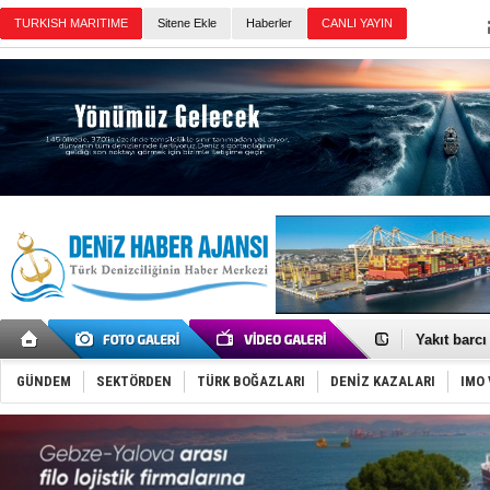
Sitene Ekle
Haberler
Günün Haberleri
'REGAL 1' i
Gemide 5 t
Yakıt barcı
Rus İHA’la
Karadeniz’
GÜNDEM
SEKTÖRDEN
TÜRK BOĞAZLARI
DENİZ KAZALARI
IMO 
Tatil hesab
Rusya, göl
Enejota ti
Denizcilik
Türkiye’den