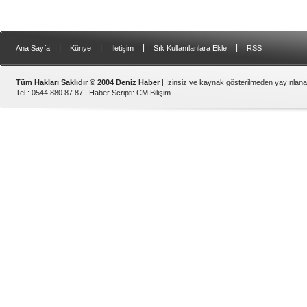
|
|
|
|
Ana Sayfa
Künye
İletişim
Sık Kullanılanlara Ekle
RSS
Tüm Hakları Saklıdır © 2004 Deniz Haber
| İzinsiz ve kaynak gösterilmeden yayınlan
Tel : 0544 880 87 87 |
Haber Scripti
:
CM Bilişim