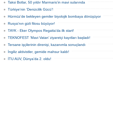
bin doları aşarken, savaş sigortası
yaptırımlarının uygulanması açısından
Taksi Botlar, 50 yıldır Marmaris’in mavi sularında
primleri iki katına çıkarak navlun
yeni bir tablo ortaya koyuyor.
fiyatlarında yüzde 50’yi geçen
Türkiye'nin ‘Denizcilik Gücü’!
yükselişleri beraberinde getirdi.
Hürmüz’de bekleyen gemiler biyolojik bombaya dönüşüyor
Rusya'nın gizli filosu büyüyor!
TAYK - Eker Olympos Regatta'da ilk start!
TEKNOFEST ‘Mavi Vatan’ ziyaretçi kayıtları başladı!
Tersane işçilerinin direnişi, kazanımla sonuçlandı
İngiliz aktivistler, gemide mahsur kaldı!
İTU AUV, Dünya’da 2. oldu!