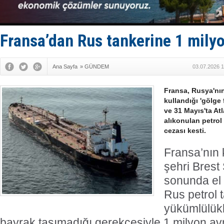
‘14. Olymp
Taksi Botla
TÜRKLİM Ba
SOCAR da M
Fransa’dan Rus tankerine 1 mily
Türkiye'nin
Ana Sayfa
»
GÜNDEM
03.07.2026 1
Fransa, Rusya'nın
kullandığı 'gölge
ve 31 Mayıs'ta At
alıkonulan petrol
cezası kesti.
Fransa’nın 
şehri Brest 
sonunda el 
Rus petrol 
yükümlülük
bayrak taşımadığı gerekçesiyle 1 milyon av