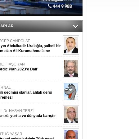
iyle çürüyor
ZARLAR
ECEP CANPOLAT
yın Abdulkadir Uraloğlu, şaibeli bir
im olan Ali Kurumahmut’a ne
nışıyorsunuz?
RET TAŞCIYAN
rdic Plan 2023’e Dair
URNAL
rli geçmişi olanlar, ahlak dersi
eremez!
t. Dr. HASAN TERZİ
ntrö, yurtta ve dünyada barıştır
RTUĞ YAŞAR