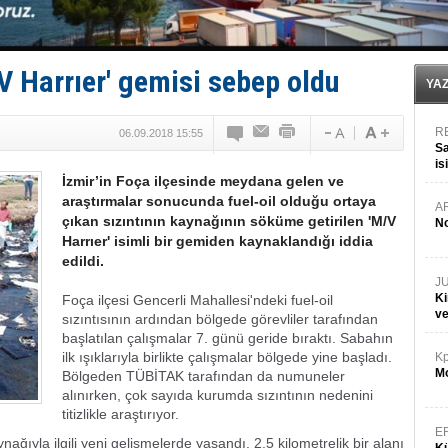
Kruvaziyer Şirketleri işte buralara ‘Yatırım’ yapıyor
SES Yachts’tan EPOQ 36!
Kargıcak Koyu’nda tekne yangını!
Denizlerin dibinde 8 bin 500 gemi petrol sızıntısı risk
/V Harrıer' gemisi sebep oldu
İstanbul: Gemide yangın çıktı!
YA
R
06.09.2018 15:55
Sa
is
İzmir’in Foça ilçesinde meydana gelen ve
da
araştırmalar sonucunda fuel-oil olduğu ortaya
A
çıkan sızıntının kaynağının söküme getirilen 'M/V
No
Harrıer' isimli bir gemiden kaynaklandığı iddia
edildi.
J
Ki
Foça ilçesi Gencerli Mahallesi'ndeki fuel-oil
v
sızıntısının ardından bölgede görevliler tarafından
başlatılan çalışmalar 7. günü geride bıraktı. Sabahın
ilk ışıklarıyla birlikte çalışmalar bölgede yine başladı.
Kp
Mo
Bölgeden TÜBİTAK tarafından da numuneler
alınırken, çok sayıda kurumda sızıntının nedenini
titizlikle araştırıyor.
E
ağıyla ilgili yeni gelişmelerde yaşandı. 2.5 kilometrelik bir alanı