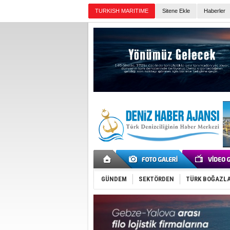
TURKISH MARITIME
Sitene Ekle
Haberler
Günün Haberleri
GÜNDEM
SEKTÖRDEN
TÜRK BOĞAZLA