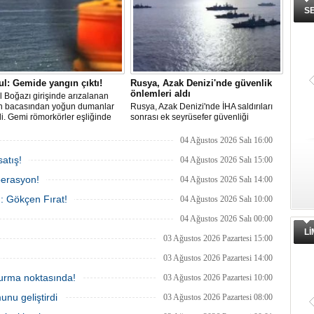
S
ul: Gemide yangın çıktı!
Rusya, Azak Denizi'nde güvenlik
önlemleri aldı
l Boğazı girişinde arızalanan
n bacasından yoğun dumanlar
Rusya, Azak Denizi'nde İHA saldırıları
i. Gemi römorkörler eşliğinde
sonrası ek seyrüsefer güvenliği
ı açıklarına demirletildi.
tedbirleri aldı.
04 Ağustos 2026 Salı 16:00
atış!
04 Ağustos 2026 Salı 15:00
perasyon!
04 Ağustos 2026 Salı 14:00
ı: Gökçen Fırat!
04 Ağustos 2026 Salı 10:00
04 Ağustos 2026 Salı 00:00
L
03 Ağustos 2026 Pazartesi 15:00
03 Ağustos 2026 Pazartesi 14:00
 durma noktasında!
03 Ağustos 2026 Pazartesi 10:00
unu geliştirdi
03 Ağustos 2026 Pazartesi 08:00