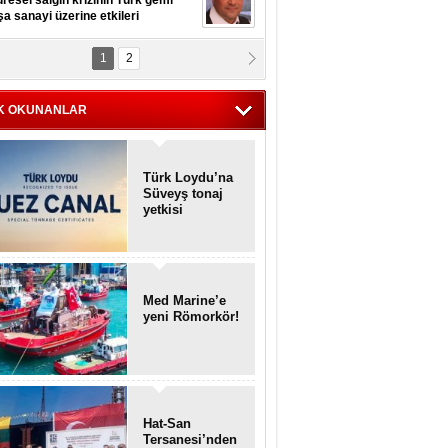
resel salgın krizinin Türk gemi
şa sanayi üzerine etkileri
1
2
pt. MESUT AZMİ GÖKSOY
lavuz kaptan kardeşlerime
hafen...
K OKUNANLAR
Türk Loydu’na
Süveyş tonaj
yetkisi
Med Marine’e
yeni Römorkör!
Hat-San
Tersanesi’nden