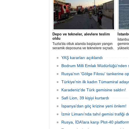
Depo ve tekneler, alevlere teslim
İstanb
oldu
İstanbu
Tuzla'da otluk alanda başlayan yangın
gemini
seramik deposuna ve teknelere sıçradı.
yükseld
İtfaiye ekipleri uzun uğraşlar sonucu
Ahırkap
alevleri kontrol altına aldı.
YAŞ kararları açıklandı
Bodrum Milli Emlak Müdürlüğü’nden s
Rusya'nın 'Gölge Filosu' tankerine o
Türkiye'nin ilk kadın Tümamiral aday
Karadeniz'de Türk gemisine saldırı!
Safi Lion, 39 kişiyi kurtardı
İspanya'dan göç krizine yeni önlem!
İzmir Limanı’nda tahıl gemisi trafiği
Rusya, İDA’lara karşı Plot-40 platform