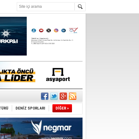
°C
TÜRÜ
DENİZ SPORLARI
DİĞER »