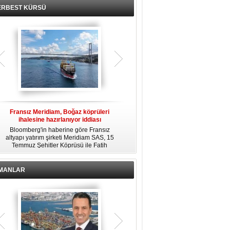
ERBEST KÜRSÜ
Fransız Meridiam, Boğaz köprüleri
Kendi yat limanına sahip en pahalı
ihalesine hazırlanıyor iddiası
özel adalar
Bloomberg'in haberine göre Fransız
Dünyanın en zengin insanlarından
altyapı yatırım şirketi Meridiam SAS, 15
bazıları için yaşam tarzının bir parçası
Temmuz Şehitler Köprüsü ile Fatih
sadece bir süper yat değil, aynı
R
Sultan Mehmet Köprüsü'nün
zamanda kendi yat limanı, helikopter
özelleştirilmesine yönelik ihaleyle
pisti ve seçkin villaları da içeren koca
ilgileniyor.
bir özel adadır.
İMANLAR