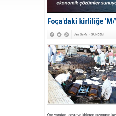
Foça'daki kirliliğe 'M
Ana Sayfa
»
GÜNDEM
Öte yandan, çevreye kirleten sızıntının kayn