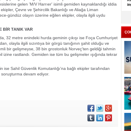
Kü
esislerine gelen 'M/V Harrıer' isimli gemiden kaynaklandığı iddia
in
 ekipler, Çevre ve Şehircilik Bakanlığı ve Aliağa Liman
Gece-gündüz olayın üzerine eğilen ekipler, olayla ilgili uydu
K
Kı
it
E BİR TANIK VAR
ÇO
a, 32 metre enindeki hurda geminin çıkışı ise Foça Cumhuriyet
n, olayla ilgili sızıntıya bir görgü tanığının şahit olduğu ve
önemli bir gelişmeyse, 38 bin grostonluk Norveç'ten geldiği tahmin
il izine rastlandı. Gemiden ise tüm bu gelişmeler ışığında tekrar
n ise Sahil Güvenlik Komutanlığı'na bağlı ekipler tarafından
gili soruşturma devam ediyor.