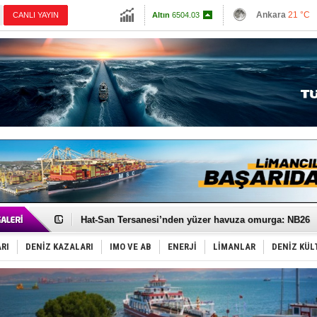
13703.13
Ankara
21 °C
CANLI YAYIN
Altın
6504.03
İzmir
26 °C
Dolar
47.5597
Antalya
27 °C
Euro
55.059
Muğla
24 °C
Çanakkale
25 
Türk Loydu’na Süveyş tonaj yetkisi
Hüseyin Mengi: “Yapay Zekâ, Ustanın yerini alamaz”
Hat-San Tersanesi’nden yüzer havuza omurga: NB26
Med Marine’e yeni Römorkör!
KOSDER’den Karadeniz için ‘Çağrı’!
RI
DENİZ KAZALARI
IMO VE AB
ENERJİ
LİMANLAR
DENİZ KÜL
Kalyoncu’dan ‘Sefer’ kararı!
Tekne, su aldı: 100 yolcu, tahliye edildi
Bacasında yangın çıkan Tanker, demirletildi
Dışişleri Bakanlığı'ndan açıklama: "Takipteyiz"
Depo ve tekneler, alevlere teslim oldu