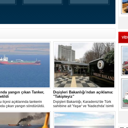
MS
eu
VİD
Ç
nda yangın çıkan Tanker,
Dışişleri Bakanlığı'ndan açıklama:
etildi
"Takipteyiz"
u ilçesi açıklarında tankerin
Dışişleri Bakanlığı, Karadeniz'de Türk
nda çıkan yangın söndürüldü.
sahibine ait 'Yaşar' ve 'Nadezhda' isimli
, ardından Şevketiye Demir
sivil gemilere yönelik insansız hava
na demirletildi.
araçlarıyla gerçekleştirilen saldırıda
yaralanan personelin sağlık durumu ve
sa
güvenliğinin yakından takip edildiğini
duyurdu.