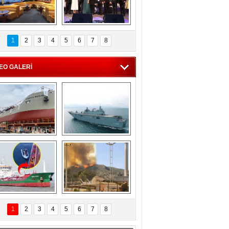
C'den 55 milyon 
5. Bosphorus Ship 
roluk turizm geliri 
Brokers Dinner, 
1
2
3
4
5
6
7
8
müjdesi
İstanbul’da yapıldı
EO GALERİ
eksan Tersanesi, 
TCG Anadolu, 
Başaran Bayrak 
tersane teknik 
tankerini suya 
seyrini tamamladı
indirdi
Göçmenlerin 
Milas’taki yangın 
imdadına Türk 
yeniden termik 
1
2
3
4
5
6
7
8
hipli MINA DENIZ 
santrallere doğru 
yetişti
ilerliyor