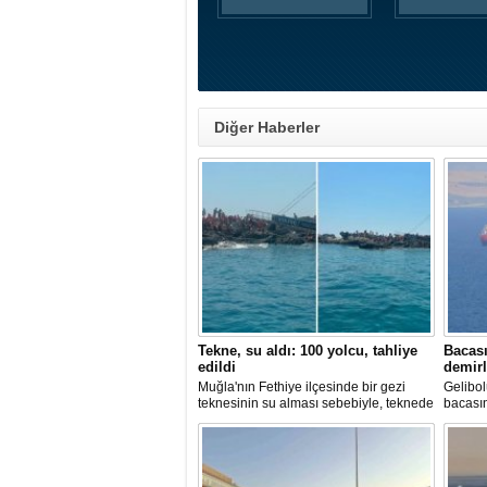
Diğer Haberler
Tekne, su aldı: 100 yolcu, tahliye
Bacası
edildi
demirl
Muğla'nın Fethiye ilçesinde bir gezi
Gelibol
teknesinin su alması sebebiyle, teknede
bacası
bulunan 100 yolcu tahliye edildi,
Tanker
teknenin batmaması için bölgede
Sahası'
kurtarma çalışması başlatıldı.