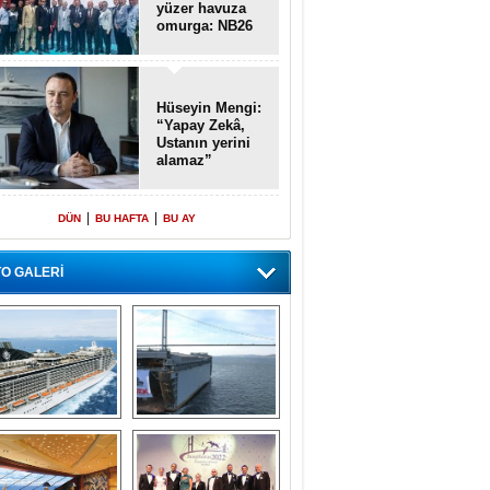
yüzer havuza
omurga: NB26
Hüseyin Mengi:
“Yapay Zekâ,
Ustanın yerini
alamaz”
|
|
DÜN
BU HAFTA
BU AY
O GALERİ
emi içinde gemi” 
Dünyada tek! 
konsepti ile MSC 
Denizaltı yüzer 
Splendida
havuzu intikal 
seyrine başladı