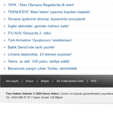
aralamış olabilir. Sıcak sularda
TAYK - Eker Olympos Regatta'da ilk start!
hareketsiz bekleyen binden fazla gemi,
istilacı deniz canlıları için devasa bir
TEKNOFEST ‘Mavi Vatan’ ziyaretçi kayıtları başladı!
üreme merkezine dönüşmüş durumda.
Tersane işçilerinin direnişi, kazanımla sonuçlandı
İngiliz aktivistler, gemide mahsur kaldı!
İTU AUV, Dünya’da 2. oldu!
Türk Armatöre 'Uyuşturucu' tutuklaması!
Baltık Denizi'nde tarih yazıldı!
Limana dadandılar, 10 tekneyi soydular!
Tekne, su aldı: 100 yolcu, tahliye edildi
Bacasında yangın çıkan Tanker, demirletildi
|
|
|
|
Ana Sayfa
Künye
İletişim
Sık Kullanılanlara Ekle
RSS
Tüm Hakları Saklıdır © 2004 Deniz Haber
| İzinsiz ve kaynak gösterilmeden yayınlan
Tel : 0544 880 87 87 |
Haber Scripti
:
CM Bilişim