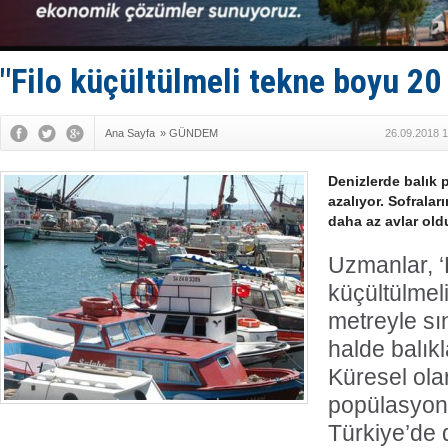
Keşfedildi
D-Marin, A
Van’da inş
ASEAN ilk 
"Filo küçültülmeli tekne boyu 20
TAYK - Eke
Ana Sayfa
»
GÜNDEM
26.09.2018 1
Denizlerde balık 
azalıyor. Sofralar
daha az avlar old
Uzmanlar, ‘B
küçültülmel
metreyle sın
halde balıkl
Küresel ola
popülasyonu
Türkiye’de 