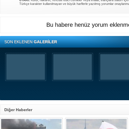
UYARI:
Küfür, hakaret, rencide edici cümleler veya imalar, inançlara saldırı içer
Türkçe karakter kullanılmayan ve büyük harflerle yazılmış yorumlar onaylanm
Bu habere henüz yorum eklenme
SON EKLENEN
GALERİLER
Diğer Haberler