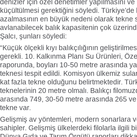
denizler için özel denetimler yapılmasını ve 
küçültülmesi gerektiğini söyledi. Türkiye’de
azalmasının en büyük nedeni olarak tekne 
avlanabilecek balık kapasitenin çok üzerind
Şalcı, şunları söyledi:
“Küçük ölçekli kıyı balıkçılığının geliştirilme
gerekli. 10. Kalkınma Planı Su Ürünleri, Öz
raporunda, boyları 10-50 metre arasında yak
teknesi tespit edildi. Komisyon ülkemiz sul
kat fazla tekne olduğunu belirtmektedir. Tür
teknelerinin 20 metre olmalı. Balıkçı filomu
arasında 749, 30-50 metre arasında 265 ve
tekne var.
Gelişmiş av yöntemleri, modern sonarlara 
sahipler. Gelişmiş ülkelerdeki filolarla ilgili 
Dünya Gıda ve Tarım Örgütü raporları dikkate