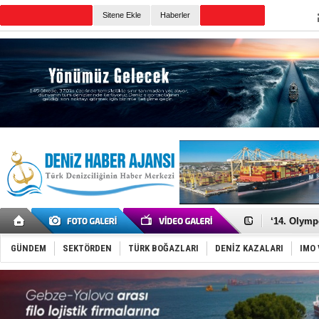
Sitene Ekle
Haberler
Günün Haberleri
Denizcilik
Türkiye’den
‘14. Olymp
Taksi Botla
TÜRKLİM Ba
GÜNDEM
SEKTÖRDEN
TÜRK BOĞAZLARI
DENİZ KAZALARI
IMO 
SOCAR da M
Türkiye'nin
Dünyanın e
Hürmüz’de
Rusya'nın g