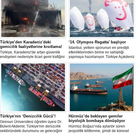
Türkiye’den Karadeniz'deki
‘14. Olympos Regatta’ başlıyor
gemicilik faaliyetlerine kısıtlama!
İstanbul, yelken sporunun en prestijli
Türkiye, Karadeniz'de artan güvenlik
etkinliklerinden birine ev sahipliği
endişeleri nedeniyle ticari gemi trafiğini
yapmaya hazırlanıyor. Türkiye Açıkdeniz
kısıtlamaya başladı. Bu durum,
Yarış Kulübü (TAYK), Türkiye Yelken
bölgedeki gıda güvenliğini tehdit ediyor.
Federasyonu ve Eker Süt Ürünleri iş
birliğiyle hayata geçirilecek olan 14.
TAYK - Eker Olympos Regatta, 7
Ağustos'ta start alacak ve 16 Ağustos'a
kadar deniz tutkunlarını bir araya
getirecek. "Rüzgâ
Türkiye'nin ‘Denizcilik Gücü’!
Hürmüz’de bekleyen gemiler
biyolojik bombaya dönüşüyor
Giresun Üniversitesi öğretim üyesi Dr.
Bülent Akdemir, Türkiye'nin denizcilik
Hürmüz Boğazı’nda aylardır süren
sektöründeki durumunu ve geleceğini
jeopolitik kilitlenme, şimdi de küresel
değerlendirdi.
ölçekte bir çevre felaketinin kapısını