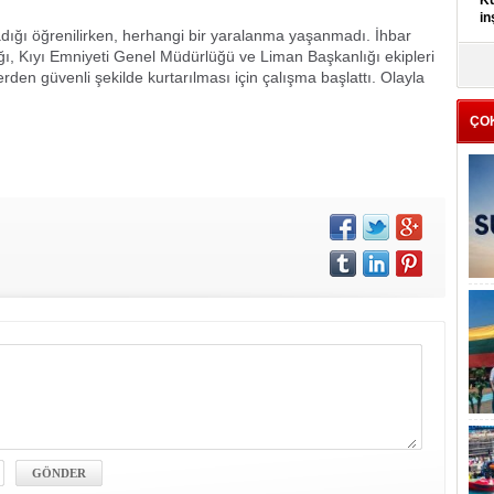
Kü
i
in
dığı öğrenilirken, herhangi bir yaralanma yaşanmadı. İhbar
ı, Kıyı Emniyeti Genel Müdürlüğü ve Liman Başkanlığı ekipleri
K
erden güvenli şekilde kurtarılması için çalışma başlattı. Olayla
Kı
it
ÇO