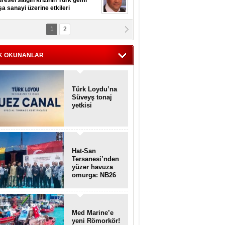
resel salgın krizinin Türk gemi
şa sanayi üzerine etkileri
1
2
pt. MESUT AZMİ GÖKSOY
lavuz kaptan kardeşlerime
hafen...
K OKUNANLAR
Türk Loydu’na
Süveyş tonaj
yetkisi
Hat-San
Tersanesi’nden
yüzer havuza
omurga: NB26
Med Marine’e
yeni Römorkör!