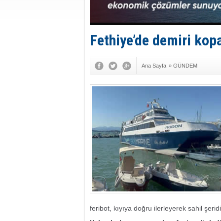
Fethiye’de demiri kop
Ana Sayfa
»
GÜNDEM
feribot, kıyıya doğru ilerleyerek sahil şer