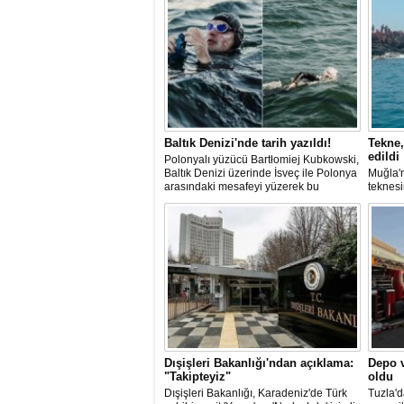
Baltık Denizi'nde tarih yazıldı!
Tekne,
edildi
Polonyalı yüzücü Bartłomiej Kubkowski,
Baltık Denizi üzerinde İsveç ile Polonya
Muğla'n
arasındaki mesafeyi yüzerek bu
teknesi
başarının ilk örneği olarak tarihe geçti.
bulunan
teknen
kurtarm
Dışişleri Bakanlığı'ndan açıklama:
Depo v
"Takipteyiz"
oldu
Dışişleri Bakanlığı, Karadeniz'de Türk
Tuzla'd