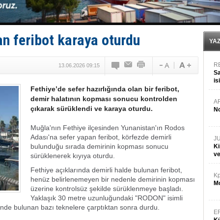
Bacasında yangın çıkan Tanker, demirletildi
Dışişleri Bakanlığı'ndan açıklama: "Takipteyiz"
Depo ve tekneler, alevlere teslim oldu
Kruvaziyer Şirketleri işte buralara ‘Yatırım’ yapıyor
an feribot karaya oturdu
SES Yachts’tan EPOQ 36!
YA
R
13.06.2026 09:15
Sa
is
Fethiye’de sefer hazırlığında olan bir feribot,
da
demir halatının kopması sonucu kontrolden
A
çıkarak sürüklendi ve karaya oturdu.
No
Muğla'nın Fethiye ilçesinden Yunanistan'ın Rodos
Adası'na sefer yapan feribot, körfezde demirli
J
bulunduğu sırada demirinin kopması sonucu
Ki
v
sürüklenerek kıyıya oturdu.
Fethiye açıklarında demirli halde bulunan feribot,
Kp
henüz belirlenemeyen bir nedenle demirinin kopması
Mo
üzerine kontrolsüz şekilde sürüklenmeye başladı.
Yaklaşık 30 metre uzunluğundaki "RODON" isimli
idinde bulunan bazı teknelere çarptıktan sonra durdu.
E