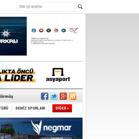
°C
ediyor
ldürmüş
TÜRÜ
DENİZ SPORLARI
DİĞER »