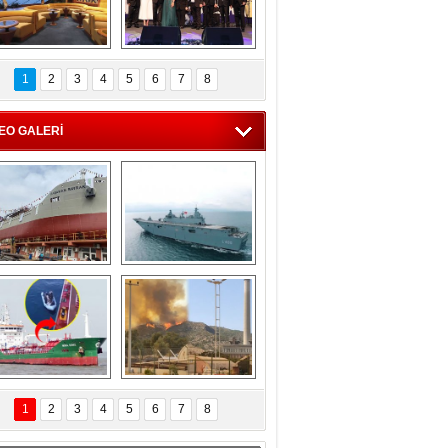
C'den 55 milyon 
5. Bosphorus Ship 
roluk turizm geliri 
Brokers Dinner, 
1
2
3
4
5
6
7
8
müjdesi
İstanbul’da yapıldı
EO GALERİ
eksan Tersanesi, 
TCG Anadolu, 
Başaran Bayrak 
tersane teknik 
tankerini suya 
seyrini tamamladı
indirdi
Göçmenlerin 
Milas’taki yangın 
imdadına Türk 
yeniden termik 
1
2
3
4
5
6
7
8
hipli MINA DENIZ 
santrallere doğru 
yetişti
ilerliyor