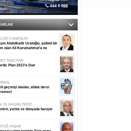
ZARLAR
ECEP CANPOLAT
yın Abdulkadir Uraloğlu, şaibeli bir
im olan Ali Kurumahmut’a ne
nışıyorsunuz?
RET TAŞCIYAN
rdic Plan 2023’e Dair
URNAL
rli geçmişi olanlar, ahlak dersi
eremez!
t. Dr. HASAN TERZİ
ntrö, yurtta ve dünyada barıştır
RTUĞ YAŞAR