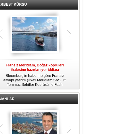
ERBEST KÜRSÜ
Fransız Meridiam, Boğaz köprüleri
Kendi yat limanına sahip en pahalı
ihalesine hazırlanıyor iddiası
özel adalar
Bloomberg'in haberine göre Fransız
Dünyanın en zengin insanlarından
altyapı yatırım şirketi Meridiam SAS, 15
bazıları için yaşam tarzının bir parçası
Temmuz Şehitler Köprüsü ile Fatih
sadece bir süper yat değil, aynı
R
Sultan Mehmet Köprüsü'nün
zamanda kendi yat limanı, helikopter
özelleştirilmesine yönelik ihaleyle
pisti ve seçkin villaları da içeren koca
ilgileniyor.
bir özel adadır.
İMANLAR