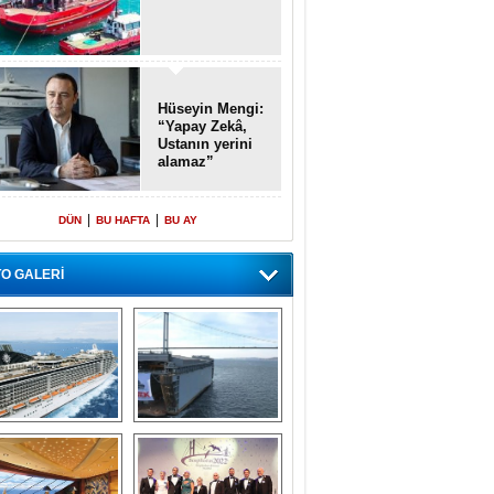
Hüseyin Mengi:
“Yapay Zekâ,
Ustanın yerini
alamaz”
|
|
DÜN
BU HAFTA
BU AY
O GALERİ
emi içinde gemi” 
Dünyada tek! 
konsepti ile MSC 
Denizaltı yüzer 
Splendida
havuzu intikal 
seyrine başladı