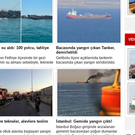
MS
eu
VİD
 su aldı: 100 yolcu, tahliye
Bacasında yangın çıkan Tanker,
demirletildi
ın Fethiye ilçesinde bir gezi
Gelibolu ilçesi açıklarında tankerin
nin su alması sebebiyle, teknede
bacasında çıkan yangın söndürüldü.
 100 yolcu tahliye edildi,
Tanker, ardından Şevketiye Demir
in batmaması için bölgede
Sahası'na demirletildi.
a çalışması başlatıldı.
Ç
e tekneler, alevlere teslim
İstanbul: Gemide yangın çıktı!
sa
İstanbul Boğazı girişinde arızalanan
a otluk alanda başlayan yangın
geminin bacasından yoğun dumanlar