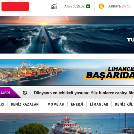
13703.13
Ankara
24 °C
Altın
6515.02
İzmir
28 °C
Dolar
47.5931
Antalya
28 °C
Euro
55.0726
Muğla
25 °C
Çanakkale
24 
Baltık Denizi'nde tarih yazıldı!
Runit kubbesi okyanusun derinliklerinde halkı tehdit 
Dünyanın en tehlikeli yosunu: Yüz binlerce canlıyı ö
Türk Loydu’na Süveyş tonaj yetkisi
Hüseyin Mengi: “Yapay Zekâ, Ustanın yerini alamaz”
RI
DENİZ KAZALARI
IMO VE AB
ENERJİ
LİMANLAR
DENİZ KÜL
Hat-San Tersanesi’nden yüzer havuza omurga: NB26
Med Marine’e yeni Römorkör!
KOSDER’den Karadeniz için ‘Çağrı’!
Kalyoncu’dan ‘Sefer’ kararı!
Tekne, su aldı: 100 yolcu, tahliye edildi