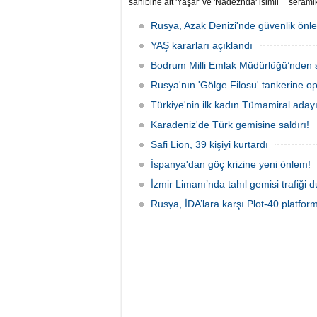
sahibine ait 'Yaşar' ve 'Nadezhda' isimli
seramik
sivil gemilere yönelik insansız hava
İtfaiye
araçlarıyla gerçekleştirilen saldırıda
alevleri
Rusya, Azak Denizi'nde güvenlik önle
yaralanan personelin sağlık durumu ve
güvenliğinin yakından takip edildiğini
YAŞ kararları açıklandı
duyurdu.
Bodrum Milli Emlak Müdürlüğü’nden s
Rusya'nın 'Gölge Filosu' tankerine o
Türkiye'nin ilk kadın Tümamiral aday
Karadeniz'de Türk gemisine saldırı!
Safi Lion, 39 kişiyi kurtardı
İspanya'dan göç krizine yeni önlem!
İzmir Limanı’nda tahıl gemisi trafiği
Rusya, İDA’lara karşı Plot-40 platform