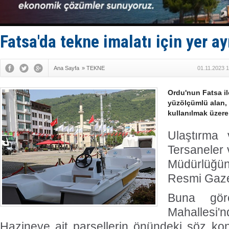
PROYAD, yat
Türkiye-Ir
Türk Armat
Deniz turi
Fatsa'da tekne imalatı için yer ay
DÖDER, 28.
Ana Sayfa
»
TEKNE
01.11.2023 
Ordu'nun Fatsa il
yüzölçümlü alan, 
kullanılmak üzere
Ulaştırma 
Tersaneler 
Müdürlüğünü
Resmi Gaze
Buna gör
Mahalles
Hazineye ait parsellerin önündeki söz ko