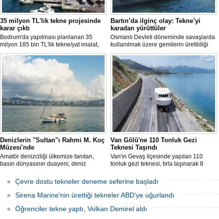
35 milyon TL'lik tekne projesinde
Bartın’da ilginç olay: Tekne’yi
karar çıktı
karadan yürüttüler
Bodrum'da yapılması planlanan 35
Osmanlı Devleti döneminde savaşlarda
milyon 185 bin TL'lik tekne/yat imalat,
kullanılmak üzere gemilerin üretildiği
bakım-onarım ve çekek yeri projesinde
Bartın’ın Kurucaşile ilçesinde üretilen 11
ÇED süreci sonlandırıldı. Bakanlık,
metrelik tekne adeta karadan yürütüldü.
başvuru dosyasının yasal süre
Dağları, tepeleri aşan balıkçı teknesi,
içerisinde yeniden sunulmaması
evlerin de bulunduğu dar ve virajlı
üzerine süreci kapattı.
sokaklarda süren 3 saatlik yolculun
ardından denize kavuştu.
Denizlerin "Sultan"ı Rahmi M. Koç
Van Gölü'ne 110 Tonluk Gezi
Müzesi'nde
Teknesi Taşındı
Amatör denizciliği ülkemize tanıtan,
Van'ın Gevaş ilçesinde yapılan 110
basın dünyasının duayeni, deniz
tonluk gezi teknesi, tırla taşınarak 8
sevdalısı Necati Zincirkıran’a ait Sultan
saatte Van Gölü'ne ulaştırıldı.
isimli klasik yelkenli, Klasik Tekneler
Çevre dostu tekneler deneme seferine başladı
Platformu tarafından düzenlenen
“Yedinci Klasik Tekneler Buluşması’’
Sirena Marine'nin ürettiği tekneler ABD'ye uğurlandı
kapsamında gerçekleştirilen törenle
Rahmi M. Koç Müzesi Denizcilik
Öğrenciler tekne yaptı, Volkan Demirel aldı
Koleksiyonu’na katıldı.