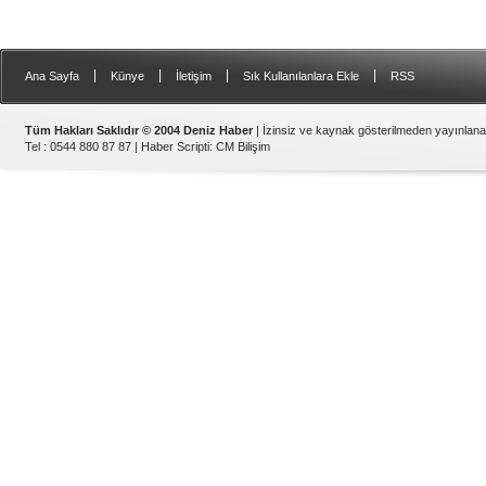
|
|
|
|
Ana Sayfa
Künye
İletişim
Sık Kullanılanlara Ekle
RSS
Tüm Hakları Saklıdır © 2004 Deniz Haber
| İzinsiz ve kaynak gösterilmeden yayınlan
Tel : 0544 880 87 87 |
Haber Scripti
:
CM Bilişim