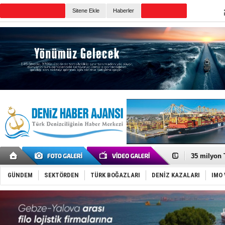
TURKISH MARITIME
Sitene Ekle
Haberler
CANLI YAYIN
Günün Haberleri
DESE, BIMC
GİMBİRDER 
35 milyon T
İnsansız c
Yüzyıl son
GÜNDEM
SEKTÖRDEN
TÜRK BOĞAZLARI
DENİZ KAZALARI
IMO 
Anadolu Te
Derince, I
Tüpraş, ha
İTU AUV, D
LNG taşıma