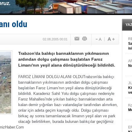
Anadolu Tersanesi EYDEP’te A sertifikası alan ilk ter
Derince, ILCA Masters Türkiye Şampiyonası’na ev sah
Tüpraş, ham petrol taşımacılığına 4 yeni tanker daha 
İTU AUV, Dünya’da 2. oldu!
anı oldu
LNG taşımacılığında maliyetler katlandı
YA
R
02.08.2005 00:01
Sa
is
Trabzon'da balıkçı barınaklarının yıkılmasının
da
ardından dolgu çalışması başlatılan Faroz
A
Limanı'nın yeşil alana dönüştürüleceği bildirildi.
No
FAROZ LİMANI DOLGU ALANI OLDU
Trabzon'da balıkçı
barınaklarının yıkılmasının ardından dolgu çalışması
J
başlatılan Faroz Limanı'nın yeşil alana dönüştürüleceği
Ki
v
bildirildi.
Karadeniz Sahil Yolu dolgu çalışması nedeniyle
Faroz Mahallesi'nde yıkılan balıkçı barınaklarından arta
kalan demir yığınları bazı vatandaşlar tarafından alınırken,
Kp
Mo
onlar için adeta geçim kaynağı oldu.
Dolgu çalışması
birkaç ay sonra tamamlanacak limanın yeşil alan ve park
olacağı belirtilirken, burada bulunan balıkçılar geçtiğimiz
nizHaber.Com
E