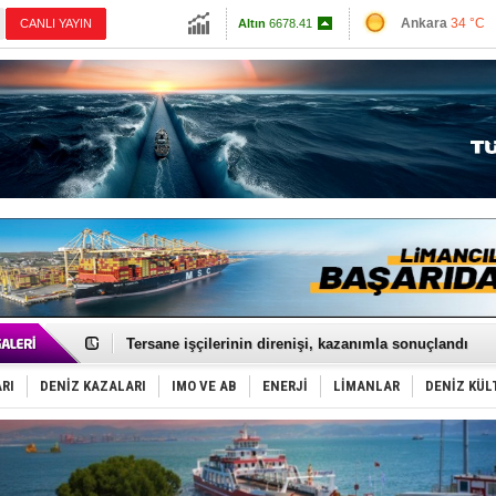
Ankara
34 °C
CANLI YAYIN
Altın
6678.41
İzmir
36 °C
Dolar
47.7003
Antalya
32 °C
Euro
55.1659
Muğla
33 °C
Çanakkale
38 
İstanbul ve Çanakkale: 6 ayda 40.000 gemi
TEKNOFEST ‘Mavi Vatan’ ziyaretçi kayıtları başladı!
Tersane işçilerinin direnişi, kazanımla sonuçlandı
İngiliz aktivistler, gemide mahsur kaldı!
FESCO, Karadeniz'de yeni sevkiyat taleplerini durdur
RI
DENİZ KAZALARI
IMO VE AB
ENERJİ
LİMANLAR
DENİZ KÜL
DESE, BIMCO’ya katıldı
GİMBİRDER gemi inşa yan sanayinin sorunlarını tartış
35 milyon TL'lik tekne projesinde karar çıktı
İnsansız cankurtaran ihalesini BlueForge kazandı
Yüzyıl sonra ilk kez dünyaya açılan gizemli ada!