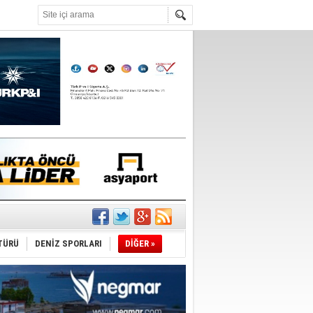
°C
du
TÜRÜ
DENİZ SPORLARI
DİĞER »
tı