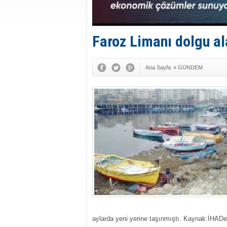
Faroz Limanı dolgu al
Ana Sayfa
»
GÜNDEM
aylarda yeni yerine taşınmıştı.
Kaynak:İHA
De