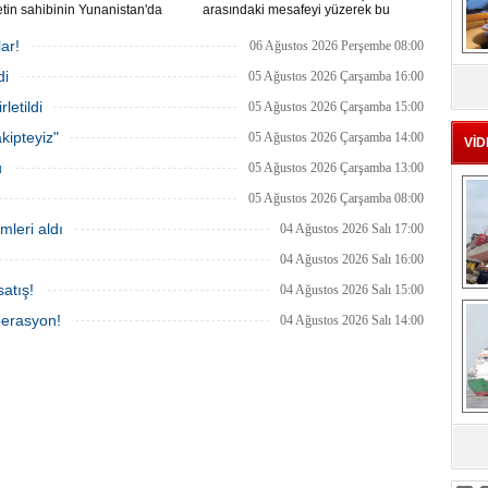
ketin sahibinin Yunanistan'da
arasındaki mesafeyi yüzerek bu
dığı bildirildi.
başarının ilk örneği olarak tarihe geçti.
ar!
06 Ağustos 2026 Perşembe 08:00
MS
di
05 Ağustos 2026 Çarşamba 16:00
eu
letildi
05 Ağustos 2026 Çarşamba 15:00
kipteyiz"
05 Ağustos 2026 Çarşamba 14:00
VİD
u
05 Ağustos 2026 Çarşamba 13:00
05 Ağustos 2026 Çarşamba 08:00
mleri aldı
04 Ağustos 2026 Salı 17:00
04 Ağustos 2026 Salı 16:00
atış!
04 Ağustos 2026 Salı 15:00
Ç
perasyon!
04 Ağustos 2026 Salı 14:00
sa