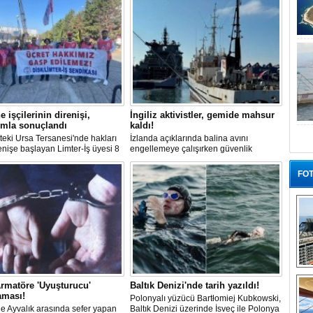
e işçilerinin direnişi,
İngiliz aktivistler, gemide mahsur
ımla sonuçlandı
kaldı!
teki Ursa Tersanesi'nde hakları
İzlanda açıklarında balina avını
renişe başlayan Limter-İş üyesi 8
engellemeye çalışırken güvenlik
 mücadelesi sonuç verdi. İşveren,
güçlerince durdurulan Bandero adlı
ucu görüşmesinde tüm
protesto gemisindeki 21 çevre aktivisti,
FOT
arın ödenmesini kabul etti.
günlerdir gemiden çıkmalarına izin
, sözlerin tutulmaması halinde
verilmediğini ve temel haklarının ihlal
in süreceğini açıkladı
edildiğini öne sürdü. Mürettebatta iki
Britanyalı aktivist de bulunuyor.
“G
rmatöre 'Uyuşturucu'
Baltık Denizi'nde tarih yazıldı!
aması!
Polonyalı yüzücü Bartłomiej Kubkowski,
 ile Ayvalık arasında sefer yapan
Baltık Denizi üzerinde İsveç ile Polonya