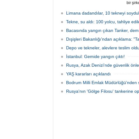
bir şir
tutuklan
Limana dadandılar, 10 tekneyi soydul
Tekne, su aldı: 100 yolcu, tahliye edil
Bacasında yangın çıkan Tanker, demir
Dışişleri Bakanlığı'ndan açıklama: "Ta
Depo ve tekneler, alevlere teslim old
İstanbul: Gemide yangın çıktı!
Rusya, Azak Denizi'nde güvenlik önle
YAŞ kararları açıklandı
Bodrum Milli Emlak Müdürlüğü’nden s
Rusya'nın 'Gölge Filosu' tankerine o