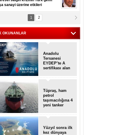
resel salgın krizinin Türk gemi
şa sanayi üzerine etkileri
1
2
pt. MESUT AZMİ GÖKSOY
lavuz kaptan kardeşlerime
hafen...
K OKUNANLAR
Anadolu
Tersanesi
EYDEP’te A
sertifikası alan
ilk tersane oldu
Tüpraş, ham
petrol
taşımacılığına 4
yeni tanker
daha ekliyor
Yüzyıl sonra ilk
kez dünyaya