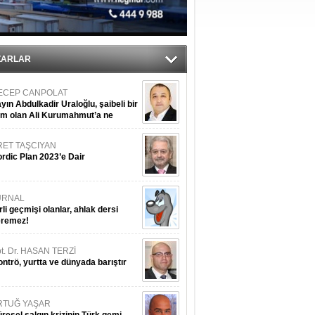
sane oldu
ipliği yapacak
ekliyor
ZARLAR
ECEP CANPOLAT
yın Abdulkadir Uraloğlu, şaibeli bir
im olan Ali Kurumahmut’a ne
nışıyorsunuz?
RET TAŞCIYAN
rdic Plan 2023’e Dair
URNAL
rli geçmişi olanlar, ahlak dersi
eremez!
t. Dr. HASAN TERZİ
ntrö, yurtta ve dünyada barıştır
RTUĞ YAŞAR