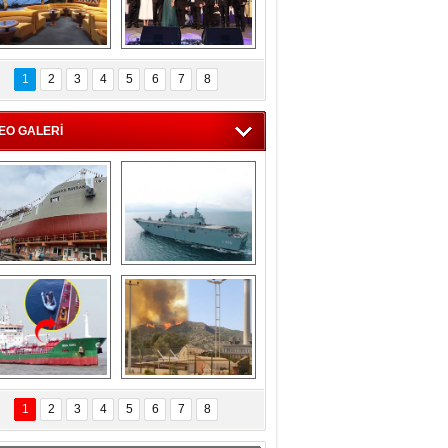
C'den 55 milyon 
5. Bosphorus Ship 
roluk turizm geliri 
Brokers Dinner, 
1
2
3
4
5
6
7
8
müjdesi
İstanbul’da yapıldı
EO GALERİ
eksan Tersanesi, 
TCG Anadolu, 
Başaran Bayrak 
tersane teknik 
tankerini suya 
seyrini tamamladı
indirdi
Göçmenlerin 
Milas’taki yangın 
imdadına Türk 
yeniden termik 
1
2
3
4
5
6
7
8
hipli MINA DENIZ 
santrallere doğru 
yetişti
ilerliyor