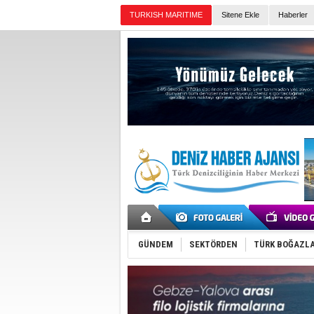
TURKISH MARITIME
Sitene Ekle
Haberler
Günün Haberleri
GÜNDEM
SEKTÖRDEN
TÜRK BOĞAZLA