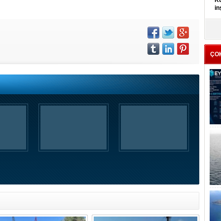
Kü
in
K
Kı
it
ÇO