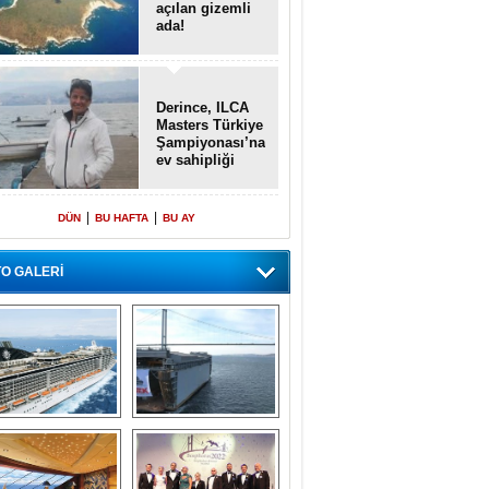
açılan gizemli
ada!
Derince, ILCA
Masters Türkiye
Şampiyonası’na
ev sahipliği
yapacak
|
|
DÜN
BU HAFTA
BU AY
O GALERİ
emi içinde gemi” 
Dünyada tek! 
konsepti ile MSC 
Denizaltı yüzer 
Splendida
havuzu intikal 
seyrine başladı