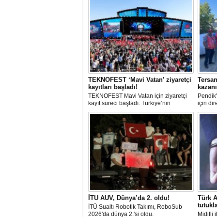
TEKNOFEST ‘Mavi Vatan’ ziyaretçi
Tersan
kayıtları başladı!
kazan
TEKNOFEST Mavi Vatan için ziyaretçi
Pendik'
kayıt süreci başladı. Türkiye’nin
için di
denizcilik ve savunma teknolojilerine
işçinin
odaklanan etkinliği, 20-23 Ağustos
arabul
tarihleri arasında Gölcük Tersanesi
alacakl
Komutanlığı’nda gerçekleştirilecek.
Sendika
direniş
İTU AUV, Dünya’da 2. oldu!
Türk A
tutukl
İTÜ Sualtı Robotik Takımı, RoboSub
2026'da dünya 2.'si oldu.
Midilli