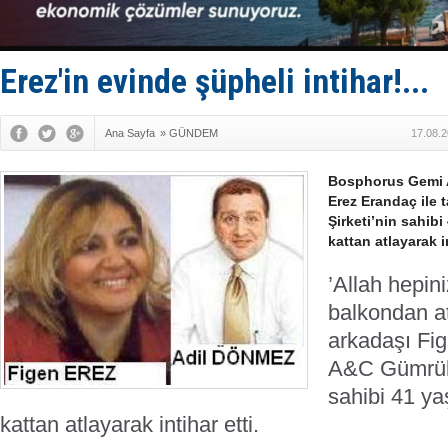
Türkiye’den
‘14. Olymp
Taksi Botla
TÜRKLİM Ba
Erez'in evinde şüpheli intihar!...
SOCAR da M
Ana Sayfa
»
GÜNDEM
17.08.2
Bosphorus Gemi A
Erez Erandaç ile 
Şirketi’nin sahib
kattan atlayarak in
’Allah hepini
balkondan at
arkadaşı Fig
A&C Gümrük M
sahibi 41 ya
kattan atlayarak intihar etti.