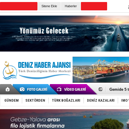
TURKISH MARITIME
Sitene Ekle
Haberler
CANLI YAYIN
Günün Haberleri
Dron saldı
'REGAL 1' i
Gemide 5 t
Yakıt barcı
Rus İHA’la
GÜNDEM
SEKTÖRDEN
TÜRK BOĞAZLARI
DENİZ KAZALARI
IMO 
Karadeniz’
Tatil hesab
Rusya, göl
Enejota ti
Denizcilik