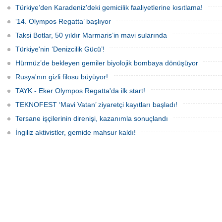
aldığı Alman işletmesindeki Emil
sekteye uğrattı. Risk artışıyla birlikte
Türkiye’den Karadeniz'deki gemicilik faaliyetlerine kısıtlama!
gemisinde yangın çıktı; teknik sistemler
ortalama petrol tankeri maliyetleri 300
durunca mürettebat tahliye edildi.
bin doları aşarken, savaş sigortası
‘14. Olympos Regatta’ başlıyor
primleri iki katına çıkarak navlun
fiyatlarında yüzde 50’yi geçen
Taksi Botlar, 50 yıldır Marmaris’in mavi sularında
yükselişleri beraberinde getirdi.
Türkiye'nin ‘Denizcilik Gücü’!
Hürmüz’de bekleyen gemiler biyolojik bombaya dönüşüyor
Rusya'nın gizli filosu büyüyor!
TAYK - Eker Olympos Regatta'da ilk start!
TEKNOFEST ‘Mavi Vatan’ ziyaretçi kayıtları başladı!
Tersane işçilerinin direnişi, kazanımla sonuçlandı
İngiliz aktivistler, gemide mahsur kaldı!