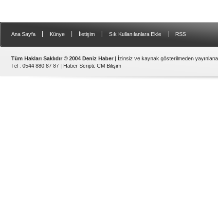
|
|
|
|
Ana Sayfa
Künye
İletişim
Sık Kullanılanlara Ekle
RSS
Tüm Hakları Saklıdır © 2004 Deniz Haber
| İzinsiz ve kaynak gösterilmeden yayınlan
Tel : 0544 880 87 87 |
Haber Scripti
:
CM Bilişim