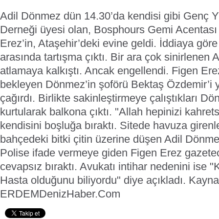
Adil Dönmez dün 14.30’da kendisi gibi Genç Yö
Derneği üyesi olan, Bosphours Gemi Acentas
Erez’in, Ataşehir’deki evine geldi. İddiaya göre 
arasında tartışma çıktı.
Bir ara çok sinirlenen
atlamaya kalkıştı. Ancak engellendi. Figen Er
bekleyen Dönmez’in şoförü Bektaş Özdemir’i y
çağırdı. Birlikte sakinleştirmeye çalıştıkları D
kurtularak balkona çıktı. "Allah hepinizi kahre
kendisini boşluğa bıraktı.
Sitede havuza girenl
bahçedeki bitki çitin üzerine düşen Adil Dönme
Polise ifade vermeye giden Figen Erez gazeteci
cevapsız bıraktı. Avukatı intihar nedenini ise 
Hasta olduğunu biliyordu" diye açıkladı.
Kayna
ERDEM
DenizHaber.Com