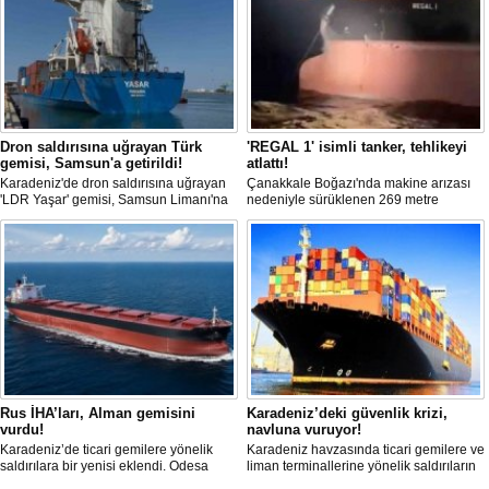
Dron saldırısına uğrayan Türk
'REGAL 1' isimli tanker, tehlikeyi
gemisi, Samsun'a getirildi!
atlattı!
Karadeniz'de dron saldırısına uğrayan
Çanakkale Boğazı'nda makine arızası
'LDR Yaşar' gemisi, Samsun Limanı'na
nedeniyle sürüklenen 269 metre
güvenli bir şekilde ulaştı. Saldırıda can
uzunluğundaki 'REGAL 1' isimli tanker,
kaybı yaşanmadı, ancak büyük çapta
römorkörler yardımıyla Şevketiye Demir
maddi hasar oluştu.
Sahası'na çekilerek kurtarıldı.
Rus İHA’ları, Alman gemisini
Karadeniz’deki güvenlik krizi,
vurdu!
navluna vuruyor!
Karadeniz’de ticari gemilere yönelik
Karadeniz havzasında ticari gemilere ve
saldırılara bir yenisi eklendi. Odesa
liman terminallerine yönelik saldırıların
açıklarında birden fazla İHA’nın hedef
artması küresel emtia taşımacılığını