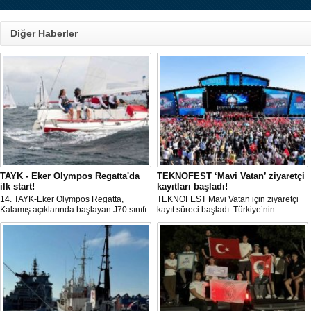
Diğer Haberler
TAYK - Eker Olympos Regatta'da
TEKNOFEST ‘Mavi Vatan’ ziyaretçi
ilk start!
kayıtları başladı!
14. TAYK-Eker Olympos Regatta,
TEKNOFEST Mavi Vatan için ziyaretçi
Kalamış açıklarında başlayan J70 sınıfı
kayıt süreci başladı. Türkiye’nin
yarışlarıyla ilk startını verdi. İstanbul'u 10
denizcilik ve savunma teknolojilerine
gün boyunca yelken coşkusuyla
odaklanan etkinliği, 20-23 Ağustos
buluşturacak organizasyonun ilk
tarihleri arasında Gölcük Tersanesi
gününde 9 tekne rüzgârla buluştu.
Komutanlığı’nda gerçekleştirilecek.