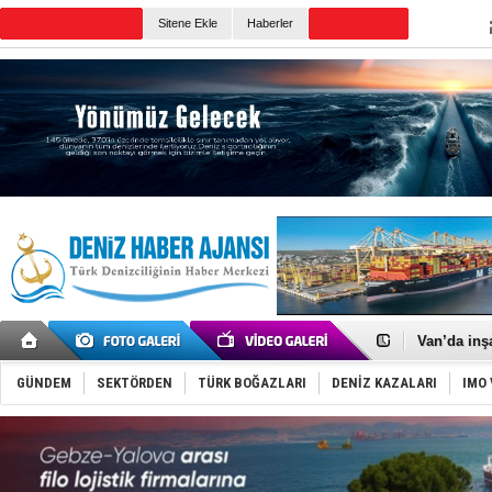
Sitene Ekle
Haberler
Günün Haberleri
Keşfedildi
D-Marin, A
Van’da inş
ASEAN ilk 
TAYK - Eke
GÜNDEM
SEKTÖRDEN
TÜRK BOĞAZLARI
DENİZ KAZALARI
IMO 
İstanbul v
TEKNOFEST 
Tersane işç
İngiliz akt
FESCO, Kar