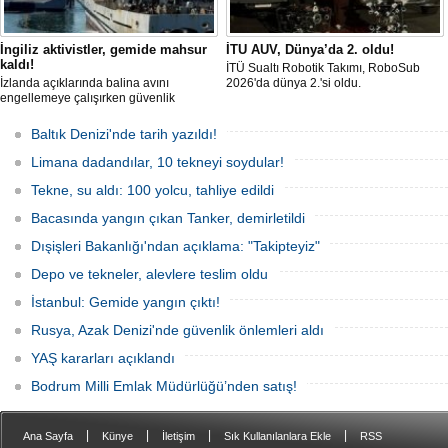
İngiliz aktivistler, gemide mahsur
İTU AUV, Dünya’da 2. oldu!
kaldı!
İTÜ Sualtı Robotik Takımı, RoboSub
İzlanda açıklarında balina avını
2026'da dünya 2.'si oldu.
engellemeye çalışırken güvenlik
güçlerince durdurulan Bandero adlı
protesto gemisindeki 21 çevre aktivisti,
Baltık Denizi'nde tarih yazıldı!
günlerdir gemiden çıkmalarına izin
verilmediğini ve temel haklarının ihlal
Limana dadandılar, 10 tekneyi soydular!
edildiğini öne sürdü. Mürettebatta iki
Britanyalı aktivist de bulunuyor.
Tekne, su aldı: 100 yolcu, tahliye edildi
Bacasında yangın çıkan Tanker, demirletildi
Dışişleri Bakanlığı'ndan açıklama: "Takipteyiz"
Depo ve tekneler, alevlere teslim oldu
İstanbul: Gemide yangın çıktı!
Rusya, Azak Denizi'nde güvenlik önlemleri aldı
YAŞ kararları açıklandı
Bodrum Milli Emlak Müdürlüğü’nden satış!
|
|
|
|
Ana Sayfa
Künye
İletişim
Sık Kullanılanlara Ekle
RSS