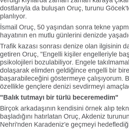
verdiği kıyılarda zaman zaman karaya çıka
dostlarıyla da buluşan Oruç, turunu Göcek
planlıyor.
İsmail Oruç, 50 yaşından sonra tekne yapm
hayatının en mutlu günlerini denizde yaşadığ
Trafik kazası sonrası denize olan ilgisinin da
getiren Oruç, "Engelli kişiler engelleriyle b
psikolojileri bozulabiliyor. Engele takılmamak
dolaşarak elimden geldiğince engelli bir bire
başarabileceğini göstermeye çalışıyorum. 
özellikle gençlere denizi sevdirmeyi amaçla
"Balık tutmayı bir türlü beceremedim"
Birçok arkadaşının kendisini örnek alıp te
başladığını hatırlatan Oruç, Akdeniz turun
Nehri'nden Karadeniz'e geçmeyi hedeflediğin