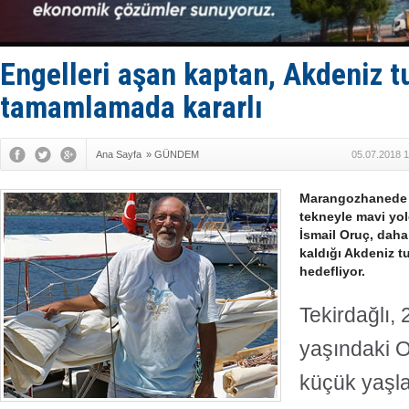
DESE, BIMC
GİMBİRDER 
35 milyon T
İnsansız c
Engelleri aşan kaptan, Akdeniz t
Yüzyıl son
tamamlamada kararlı
Ana Sayfa
»
GÜNDEM
05.07.2018 1
Marangozhanede k
tekneyle mavi yol
İsmail Oruç, dah
kaldığı Akdeniz t
hedefliyor.
Tekirdağlı,
yaşındaki O
küçük yaşla