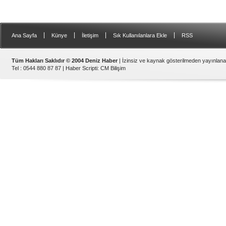
|
|
|
|
Ana Sayfa
Künye
İletişim
Sık Kullanılanlara Ekle
RSS
Tüm Hakları Saklıdır © 2004 Deniz Haber
| İzinsiz ve kaynak gösterilmeden yayınlan
Tel : 0544 880 87 87 |
Haber Scripti
:
CM Bilişim