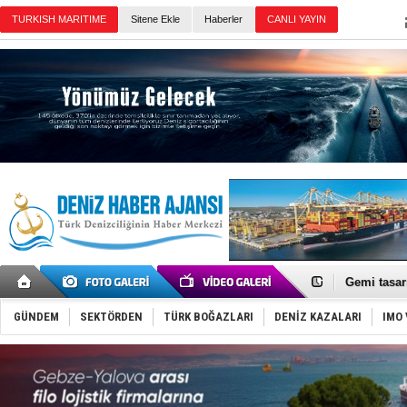
Sitene Ekle
Haberler
Günün Haberleri
İran belirsi
Uzmanlar u
Gemi tasar
Makine arı
Dron saldı
GÜNDEM
SEKTÖRDEN
TÜRK BOĞAZLARI
DENİZ KAZALARI
IMO 
'REGAL 1' i
Gemide 5 t
Yakıt barcı
Rus İHA’la
Karadeniz’