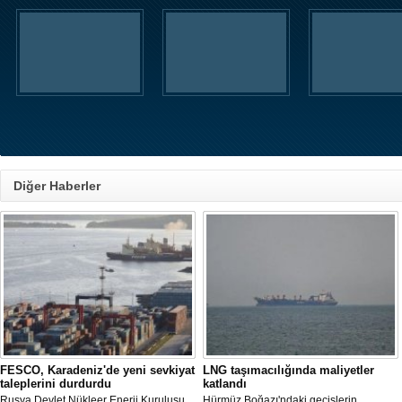
Diğer Haberler
FESCO, Karadeniz'de yeni sevkiyat
LNG taşımacılığında maliyetler
taleplerini durdurdu
katlandı
Rusya Devlet Nükleer Enerji Kuruluşu
Hürmüz Boğazı'ndaki geçişlerin