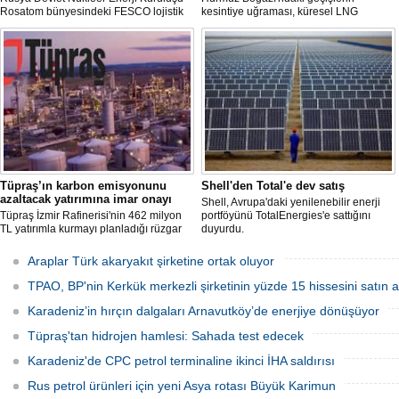
Rosatom bünyesindeki FESCO lojistik
kesintiye uğraması, küresel LNG
şirketi, Karadeniz üzerinden yapılacak
arzında aksamalara yol açarken sefer
sevkiyatlara ilişkin yeni taleplerin
sürelerini uzattı ve gemi kiralama ile
kabulünü geçici olarak durdurdu.
deniz yakıtı maliyetlerini 2022 enerji
krizinden bu yana en yüksek seviyelere
çıkardı.
Tüpraş’ın karbon emisyonunu
Shell'den Total'e dev satış
azaltacak yatırımına imar onayı
Shell, Avrupa'daki yenilenebilir enerji
Tüpraş İzmir Rafinerisi'nin 462 milyon
portföyünü TotalEnergies'e sattığını
TL yatırımla kurmayı planladığı rüzgar
duyurdu.
ve güneş enerji santrali için hazırlanan
nazım ve uygulama imar planı
Araplar Türk akaryakıt şirketine ortak oluyor
değişiklikleri Çevre, Şehircilik ve İklim
Değişikliği Bakanlığı tarafından
TPAO, BP'nin Kerkük merkezli şirketinin yüzde 15 hissesini satın a
onaylandı.
Karadeniz’in hırçın dalgaları Arnavutköy’de enerjiye dönüşüyor
Tüpraş'tan hidrojen hamlesi: Sahada test edecek
Karadeniz'de CPC petrol terminaline ikinci İHA saldırısı
Rus petrol ürünleri için yeni Asya rotası Büyük Karimun