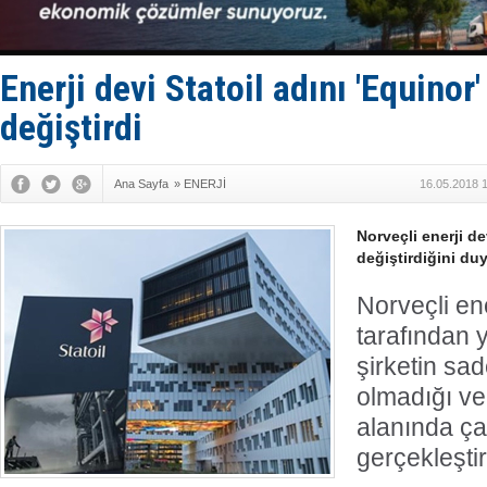
Tatil hesab
Rusya, göl
Enejota ti
Denizcilik
Enerji devi Statoil adını 'Equinor'
Türkiye’den
değiştirdi
Ana Sayfa
»
ENERJİ
16.05.2018 
Norveçli enerji de
değiştirdiğini du
Norveçli ener
tarafından 
şirketin sad
olmadığı ve
alanında ça
gerçekleştir