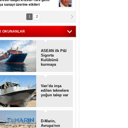
resel salgın krizinin Türk gemi
şa sanayi üzerine etkileri
1
2
pt. MESUT AZMİ GÖKSOY
lavuz kaptan kardeşlerime
hafen...
K OKUNANLAR
ASEAN ilk P&I
Sigorta
Kulübünü
kurmaya
hazırlanıyor
Van’da inşa
edilen teknelere
yoğun talep var
D-Marin,
Avrupa'nın