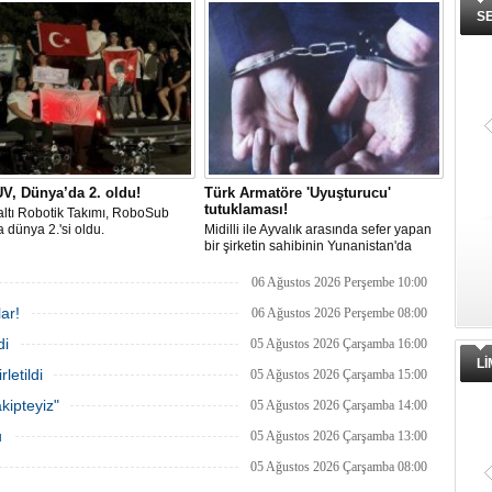
an etkinliği, 20-23 Ağustos
arabulucu görüşmesinde tüm
S
ri arasında Gölcük Tersanesi
alacakların ödenmesini kabul etti.
lığı’nda gerçekleştirilecek.
Sendika, sözlerin tutulmaması halinde
direnişin süreceğini açıkladı
V, Dünya’da 2. oldu!
Türk Armatöre 'Uyuşturucu'
tutuklaması!
ltı Robotik Takımı, RoboSub
 dünya 2.'si oldu.
Midilli ile Ayvalık arasında sefer yapan
bir şirketin sahibinin Yunanistan'da
tutuklandığı bildirildi.
06 Ağustos 2026 Perşembe 10:00
ar!
06 Ağustos 2026 Perşembe 08:00
di
05 Ağustos 2026 Çarşamba 16:00
L
letildi
05 Ağustos 2026 Çarşamba 15:00
kipteyiz"
05 Ağustos 2026 Çarşamba 14:00
u
05 Ağustos 2026 Çarşamba 13:00
05 Ağustos 2026 Çarşamba 08:00