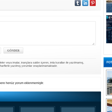
FOT
ler veya imalar, inançlara saldırı içeren, imla kuralları ile yazılmamış,
harflerle yazılmış yorumlar onaylanmamaktadır.
ere henüz yorum eklenmemiştir.
“G