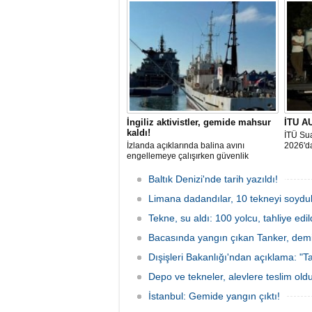
gün boyunca yelken coşkusuyla
odaklan
buluşturacak organizasyonun ilk
tarihle
gününde 9 tekne rüzgârla buluştu.
Komutan
İngiliz aktivistler, gemide mahsur
İTU AU
kaldı!
İTÜ Sua
İzlanda açıklarında balina avını
2026'da
engellemeye çalışırken güvenlik
güçlerince durdurulan Bandero adlı
protesto gemisindeki 21 çevre aktivisti,
Baltık Denizi'nde tarih yazıldı!
günlerdir gemiden çıkmalarına izin
verilmediğini ve temel haklarının ihlal
Limana dadandılar, 10 tekneyi soydul
edildiğini öne sürdü. Mürettebatta iki
Tekne, su aldı: 100 yolcu, tahliye edil
Britanyalı aktivist de bulunuyor.
Bacasında yangın çıkan Tanker, demir
Dışişleri Bakanlığı'ndan açıklama: "Ta
Depo ve tekneler, alevlere teslim old
İstanbul: Gemide yangın çıktı!