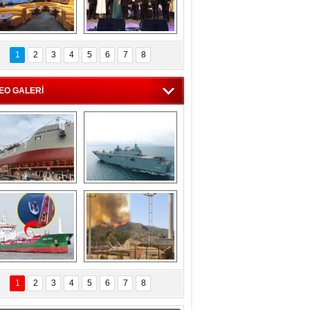
C'den 55 milyon 
5. Bosphorus Ship 
roluk turizm geliri 
Brokers Dinner, 
1
2
3
4
5
6
7
8
müjdesi
İstanbul’da yapıldı
EO GALERİ
eksan Tersanesi, 
TCG Anadolu, 
Başaran Bayrak 
tersane teknik 
tankerini suya 
seyrini tamamladı
indirdi
Göçmenlerin 
Milas’taki yangın 
imdadına Türk 
yeniden termik 
1
2
3
4
5
6
7
8
hipli MINA DENIZ 
santrallere doğru 
yetişti
ilerliyor