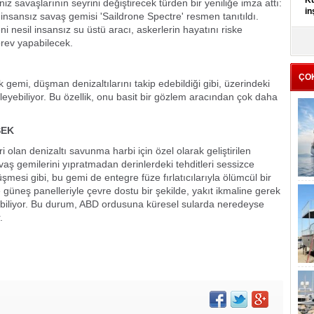
Kü
z savaşlarının seyrini değiştirecek türden bir yeniliğe imza attı:
in
 insansız savaş gemisi 'Saildrone Spectre' resmen tanıtıldı.
i nesil insansız su üstü aracı, askerlerin hayatını riske
K
rev yapabilecek.
Kı
it
ÇO
k gemi, düşman denizaltılarını takip edebildiği gibi, üzerindeki
eyebiliyor. Bu özellik, onu basit bir gözlem aracından çok daha
SEK
olan denizaltı savunma harbi için özel olarak geliştirilen
aş gemilerini yıpratmadan derinlerdeki tehditleri sessizce
üşmesi gibi, bu gemi de entegre füze fırlatıcılarıyla ölümcül bir
 güneş panelleriyle çevre dostu bir şekilde, yakıt ikmaline gerek
biliyor. Bu durum, ABD ordusuna küresel sularda neredeyse
.