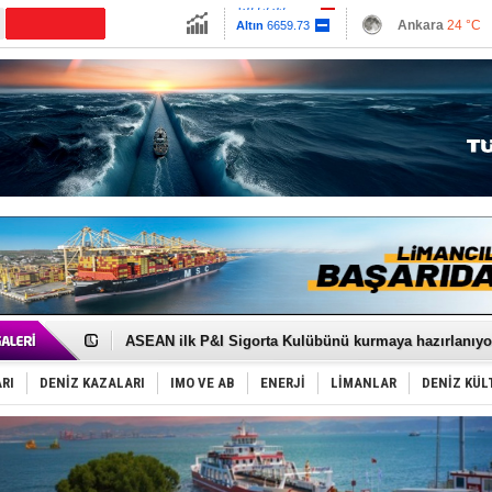
13779.39
Ankara
24 °C
Altın
6659.73
İzmir
30 °C
Dolar
47.6789
Antalya
28 °C
Euro
55.1256
Muğla
25 °C
Çanakkale
25 
D-Marin, Avrupa'nın tekne fuarlarına çıkarma yapacak
Van’da inşa edilen teknelere yoğun talep var
ASEAN ilk P&I Sigorta Kulübünü kurmaya hazırlanıyo
TAYK - Eker Olympos Regatta'da ilk start!
İstanbul ve Çanakkale: 6 ayda 40.000 gemi
RI
DENİZ KAZALARI
IMO VE AB
ENERJİ
LİMANLAR
DENİZ KÜL
TEKNOFEST ‘Mavi Vatan’ ziyaretçi kayıtları başladı!
Tersane işçilerinin direnişi, kazanımla sonuçlandı
İngiliz aktivistler, gemide mahsur kaldı!
FESCO, Karadeniz'de yeni sevkiyat taleplerini durdur
DESE, BIMCO’ya katıldı