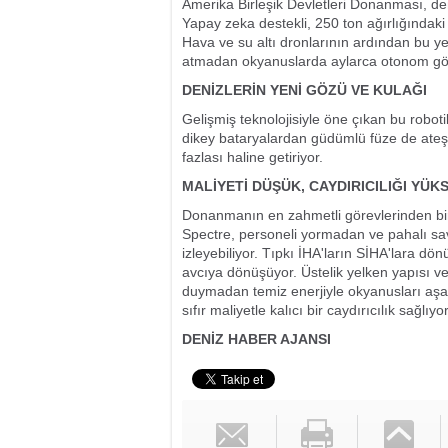
Amerika Birleşik Devletleri Donanması, deni
Yapay zeka destekli, 250 ton ağırlığındaki
Hava ve su altı dronlarının ardından bu yen
atmadan okyanuslarda aylarca otonom gö
DENİZLERİN YENİ GÖZÜ VE KULAĞI
Gelişmiş teknolojisiyle öne çıkan bu roboti
dikey bataryalardan güdümlü füze de ateşl
fazlası haline getiriyor.
MALİYETİ DÜŞÜK, CAYDIRICILIĞI YÜK
Donanmanın en zahmetli görevlerinden biri 
Spectre, personeli yormadan ve pahalı sav
izleyebiliyor. Tıpkı İHA'ların SİHA'lara dön
avcıya dönüşüyor. Üstelik yelken yapısı ve
duymadan temiz enerjiyle okyanusları aşa
sıfır maliyetle kalıcı bir caydırıcılık sağlıyor
DENİZ HABER AJANSI