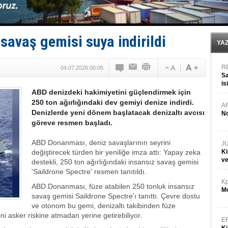
GİMBİRDER gemi inşa yan sanayinin sorunlarını tartış
35 milyon TL'lik tekne projesinde karar çıktı
İnsansız cankurtaran ihalesini BlueForge kazandı
Yüzyıl sonra ilk kez dünyaya açılan gizemli ada!
savaş gemisi suya indirildi
Anadolu Tersanesi EYDEP’te A sertifikası alan ilk ter
YA
R
04.07.2026 00:05
Sa
is
ABD denizdeki hakimiyetini güçlendirmek için
da
250 ton ağırlığındaki dev gemiyi denize indirdi.
A
Denizlerde yeni dönem başlatacak denizaltı avcısı
No
göreve resmen başladı.
ABD Donanması, deniz savaşlarının seyrini
J
değiştirecek türden bir yeniliğe imza attı: Yapay zeka
Ki
v
destekli, 250 ton ağırlığındaki insansız savaş gemisi
'Saildrone Spectre' resmen tanıtıldı.
Kp
ABD Donanması, füze atabilen 250 tonluk insansız
Mo
savaş gemisi Saildrone Spectre'ı tanıttı. Çevre dostu
ve otonom bu gemi, denizaltı takibinden füze
ni asker riskine atmadan yerine getirebiliyor.
E