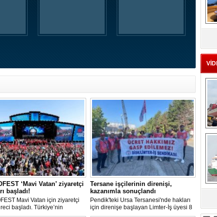
MS
eu
VİD
Ç
EST ‘Mavi Vatan’ ziyaretçi
Tersane işçilerinin direnişi,
rı başladı!
kazanımla sonuçlandı
EST Mavi Vatan için ziyaretçi
Pendik'teki Ursa Tersanesi'nde hakları
sa
üreci başladı. Türkiye’nin
için direnişe başlayan Limter-İş üyesi 8
lik ve savunma teknolojilerine
işçinin mücadelesi sonuç verdi. İşveren,