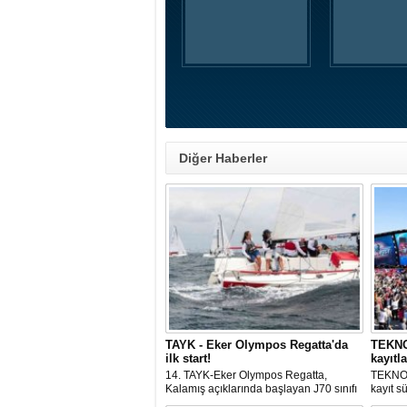
Diğer Haberler
TAYK - Eker Olympos Regatta'da
TEKNOF
ilk start!
kayıtla
14. TAYK-Eker Olympos Regatta,
TEKNOF
Kalamış açıklarında başlayan J70 sınıfı
kayıt s
yarışlarıyla ilk startını verdi. İstanbul'u 10
denizci