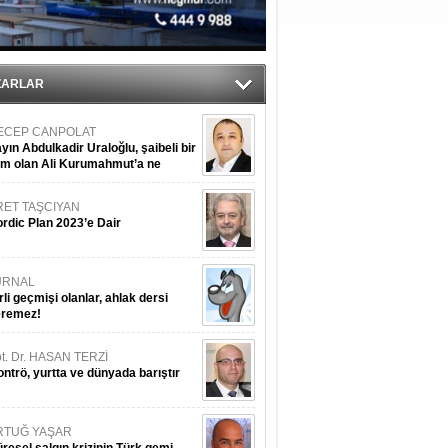
tı
sane oldu
ZARLAR
ECEP CANPOLAT
yın Abdulkadir Uraloğlu, şaibeli bir
im olan Ali Kurumahmut’a ne
nışıyorsunuz?
RET TAŞCIYAN
rdic Plan 2023’e Dair
URNAL
rli geçmişi olanlar, ahlak dersi
eremez!
t. Dr. HASAN TERZİ
ntrö, yurtta ve dünyada barıştır
RTUĞ YAŞAR