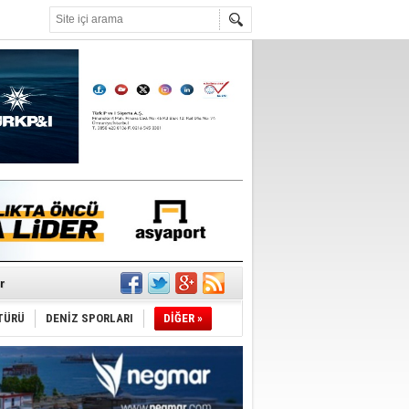
°C
r
TÜRÜ
DENİZ SPORLARI
DİĞER »
du