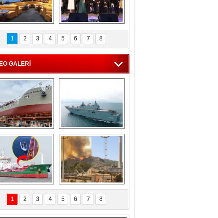
C'den 55 milyon 
5. Bosphorus Ship 
roluk turizm geliri 
Brokers Dinner, 
1
2
3
4
5
6
7
8
müjdesi
İstanbul’da yapıldı
EO GALERİ
eksan Tersanesi, 
TCG Anadolu, 
Başaran Bayrak 
tersane teknik 
tankerini suya 
seyrini tamamladı
indirdi
Göçmenlerin 
Milas’taki yangın 
imdadına Türk 
yeniden termik 
1
2
3
4
5
6
7
8
hipli MINA DENIZ 
santrallere doğru 
yetişti
ilerliyor