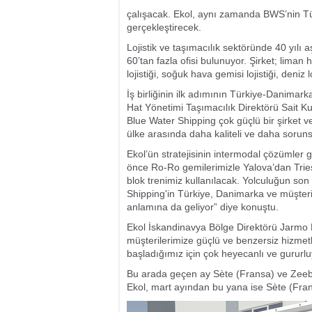
çalışacak. Ekol, aynı zamanda BWS’nin Tü
gerçekleştirecek.
Lojistik ve taşımacılık sektöründe 40 yıl
60’tan fazla ofisi bulunuyor. Şirket; liman 
lojistiği, soğuk hava gemisi lojistiği, deniz
İş birliğinin ilk adımının Türkiye-Danima
Hat Yönetimi Taşımacılık Direktörü Sait Kur
Blue Water Shipping çok güçlü bir şirket v
ülke arasında daha kaliteli ve daha sorun
Ekol’ün stratejisinin intermodal çözümler
önce Ro-Ro gemilerimizle Yalova’dan Tries
blok trenimiz kullanılacak. Yolculuğun so
Shipping'in Türkiye, Danimarka ve müşteri
anlamına da geliyor” diye konuştu.
Ekol İskandinavya Bölge Direktörü Jarmo H
müşterilerimize güçlü ve benzersiz hizmetle
başladığımız için çok heyecanlı ve gururl
Bu arada geçen ay Sète (Fransa) ve Zeebru
Ekol, mart ayından bu yana ise Sète (Fran