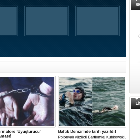
S
İnsansız cankurtaran ihalesini
BlueForge kazandı
Denizcilik teknolojileri alanında faaliy
gösteren, merkezi İstanbul’da, üreti
ve Ar-Ge faaliyetlerinin önemli
bölümünü ise Trabzon’da sürdüren
BlueForge, ResQR insansız
cankurtaran sistemi ihalesini kazand
L
rmatöre 'Uyuşturucu'
Baltık Denizi'nde tarih yazıldı!
aması!
Polonyalı yüzücü Bartłomiej Kubkowski,