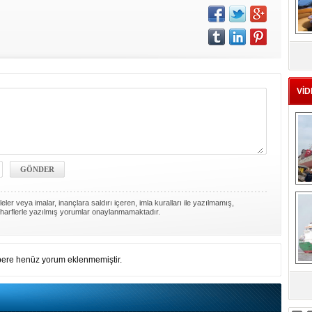
MS
eu
VİD
Ç
ler veya imalar, inançlara saldırı içeren, imla kuralları ile yazılmamış,
harflerle yazılmış yorumlar onaylanmamaktadır.
ere henüz yorum eklenmemiştir.
sa