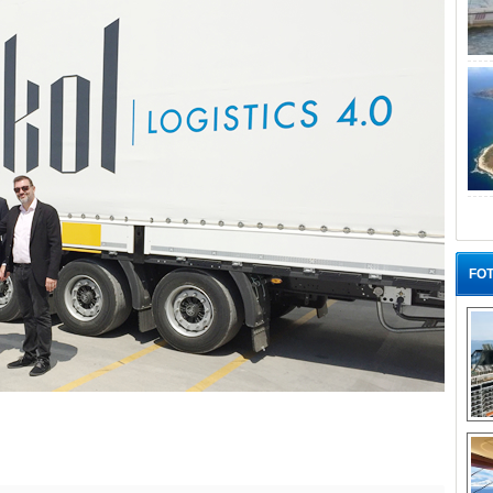
FOT
“G