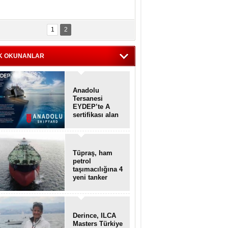
1
2
K OKUNANLAR
Anadolu
Tersanesi
EYDEP’te A
sertifikası alan
ilk tersane oldu
Tüpraş, ham
petrol
taşımacılığına 4
yeni tanker
daha ekliyor
Derince, ILCA
Masters Türkiye