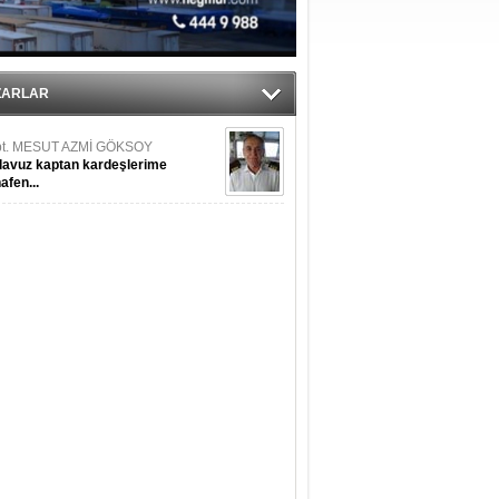
RTUĞ YAŞAR
resel salgın krizinin Türk gemi
ZARLAR
şa sanayi üzerine etkileri
pt. MESUT AZMİ GÖKSOY
lavuz kaptan kardeşlerime
hafen...