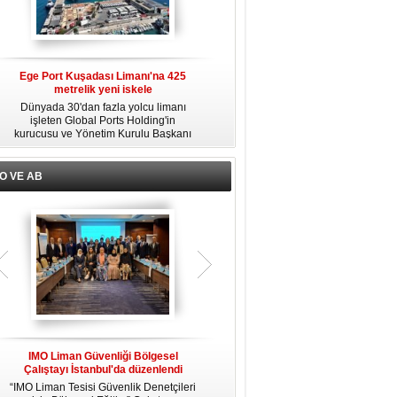
Ege Port Kuşadası Limanı'na 425
Alsancak Limanı’nda Alport dönemi
metrelik yeni iskele
başladı
ni
Dünyada 30'dan fazla yolcu limanı
Türkiye Varlık Fonu mülkiyetindeki
u
işleten Global Ports Holding'in
TCDD İzmir Limanı’nın yük limanı
kurucusu ve Yönetim Kurulu Başkanı
faaliyetleri, Albayrak Grubu’nun
Mehmet Kutman'ın sahibi olduğu Ege
uluslararası liman işletmeciliği markası
ı
Port Kuşadası, yeni bir yatırım
Alport bünyesinde kurulan Alport
ı
hamlesine hazırlanıyor.
Alsancak Liman İşletmeciliği AŞ’ye
l
O VE AB
devredildi.
n
IMO Liman Güvenliği Bölgesel
IMO MEPC 81. dönem toplantısında
I
Çalıştayı İstanbul'da düzenlendi
yeni kararlar alındı
“IMO Liman Tesisi Güvenlik Denetçileri
Uluslararası Denizcilik Örgütü (IMO)