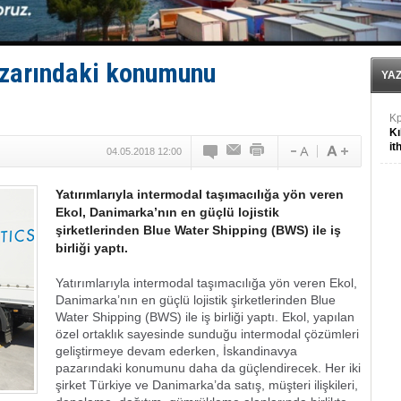
DÖDER, 28. Dönem Yönetim Kurulu Başkanını seçti!
Fairline, Türkiye’de ‘SoleMarin’i seçti
Baltık Denizi'nde tarih yazıldı!
E
azarındaki konumunu
Kü
YA
in
K
Kı
it
04.05.2018 12:00
Yatırımlarıyla intermodal taşımacılığa yön veren
Ekol, Danimarka’nın en güçlü lojistik
şirketlerinden Blue Water Shipping (BWS) ile iş
birliği yaptı.
Yatırımlarıyla intermodal taşımacılığa yön veren Ekol,
Danimarka’nın en güçlü lojistik şirketlerinden Blue
Water Shipping (BWS) ile iş birliği yaptı. Ekol, yapılan
özel ortaklık sayesinde sunduğu intermodal çözümleri
geliştirmeye devam ederken, İskandinavya
pazarındaki konumunu daha da güçlendirecek. Her iki
şirket Türkiye ve Danimarka’da satış, müşteri ilişkileri,