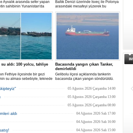
 ile Ayvalık arasında sefer yapan
Baltık Denizi üzerinde İsveç ile Polonya
ketin sahibinin Yunanistan'da
arasındaki mesafeyi yüzerek bu
dığı bildirildi.
başarının ilk örneği olarak tarihe geçti.
Varlık Fonu’ndan Alsancak Limanı
açıklaması
Alsancak Limanı’nın işletmesinde ye
dönem başlarken, Türkiye Varlık Fon
Yatırımlardan Sorumlu Genel Müdür
Yardımcısı Aziz Murat Uluğ, limanda
satış ya da imtiyaz devri yapılmadığın
belirterek, “Yük limanı operasyonların
IM
yerli ve milli Alport’a teslim ettik”
 su aldı: 100 yolcu, tahliye
Bacasında yangın çıkan Tanker,
açıklamasında bulundu.
demirletildi
ın Fethiye ilçesinde bir gezi
Gelibolu ilçesi açıklarında tankerin
nin su alması sebebiyle, teknede
bacasında çıkan yangın söndürüldü.
 100 yolcu tahliye edildi,
Tanker, ardından Şevketiye Demir
in batmaması için bölgede
Sahası'na demirletildi.
kipteyiz"
05 Ağustos 2026 Çarşamba 14:00
a çalışması başlatıldı.
u
05 Ağustos 2026 Çarşamba 13:00
05 Ağustos 2026 Çarşamba 08:00
mleri aldı
04 Ağustos 2026 Salı 17:00
Dörtel Gemi Söküm AB listesinde
04 Ağustos 2026 Salı 16:00
çıkarıldı
atış!
Aliağa’daki Dörtel Gemi Söküm AB
04 Ağustos 2026 Salı 15:00