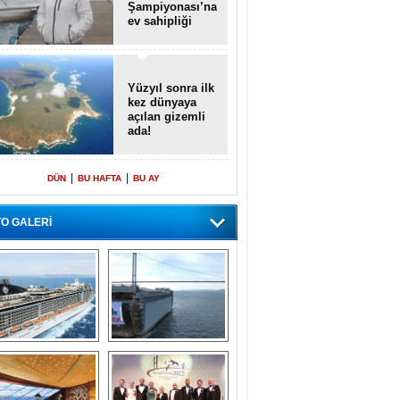
Şampiyonası’na
ev sahipliği
yapacak
Yüzyıl sonra ilk
kez dünyaya
açılan gizemli
ada!
|
|
DÜN
BU HAFTA
BU AY
O GALERİ
emi içinde gemi” 
Dünyada tek! 
konsepti ile MSC 
Denizaltı yüzer 
Splendida
havuzu intikal 
seyrine başladı