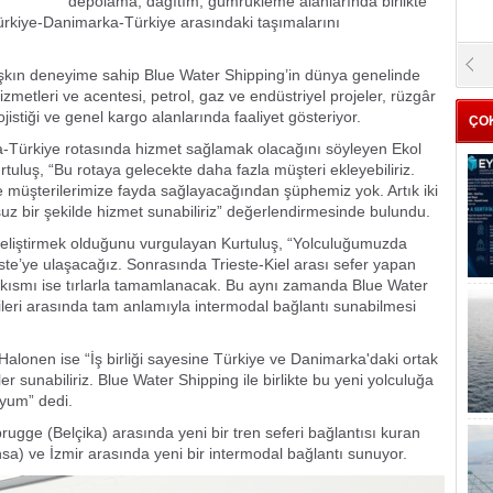
depolama, dağıtım, gümrükleme alanlarında birlikte
rkiye-Danimarka-Türkiye arasındaki taşımalarını
ı aşkın deneyime sahip Blue Water Shipping’in dünya genelinde
hizmetleri ve acentesi, petrol, gaz ve endüstriyel projeler, rüzgâr
 lojistiği ve genel kargo alanlarında faaliyet gösteriyor.
ÇO
rka-Türkiye rotasında hizmet sağlamak olacağını söyleyen Ekol
tuluş, “Bu rotaya gelecekte daha fazla müşteri ekleyebiliriz.
e müşterilerimize fayda sağlayacağından şüphemiz yok. Artık iki
suz bir şekilde hizmet sunabiliriz” değerlendirmesinde bulundu.
 geliştirmek olduğunu vurgulayan Kurtuluş, “Yolculuğumuzda
te’ye ulaşacağız. Sonrasında Trieste-Kiel arası sefer yapan
n kısmı ise tırlarla tamamlanacak. Bu aynı zamanda Blue Water
leri arasında tam anlamıyla intermodal bağlantı sunabilmesi
alonen ise “İş birliği sayesine Türkiye ve Danimarka'daki ortak
r sunabiliriz. Blue Water Shipping ile birlikte bu yeni yolculuğa
uyum” dedi.
gge (Belçika) arasında yeni bir tren seferi bağlantısı kuran
sa) ve İzmir arasında yeni bir intermodal bağlantı sunuyor.