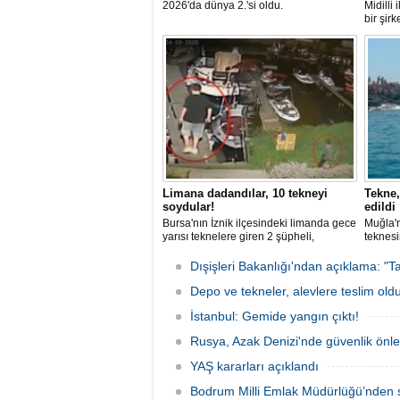
2026'da dünya 2.'si oldu.
Midilli
bir şir
tutuklan
Limana dadandılar, 10 tekneyi
Tekne,
soydular!
edildi
Bursa'nın İznik ilçesindeki limanda gece
Muğla'n
yarısı teknelere giren 2 şüpheli,
teknesi
elektronik cihazlar ve değerli eşyalar
bulunan
çaldı. Olay, güvenlik kameralarına
teknen
Dışişleri Bakanlığı'ndan açıklama: "Ta
yansıdı, tekne sahiplerinin ihbarıyla
kurtarm
jandarma inceleme başlattı.
Depo ve tekneler, alevlere teslim old
İstanbul: Gemide yangın çıktı!
Rusya, Azak Denizi'nde güvenlik önle
YAŞ kararları açıklandı
Bodrum Milli Emlak Müdürlüğü’nden s