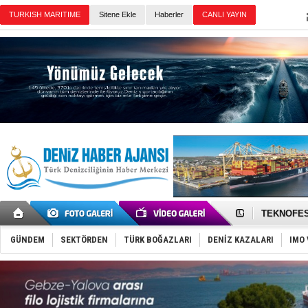
TURKISH MARITIME
Sitene Ekle
Haberler
CANLI YAYIN
Günün Haberleri
TAYK - Eke
İstanbul v
TEKNOFEST 
Tersane işç
İngiliz akt
GÜNDEM
SEKTÖRDEN
TÜRK BOĞAZLARI
DENİZ KAZALARI
IMO 
FESCO, Kar
DESE, BIMC
GİMBİRDER 
35 milyon T
İnsansız c