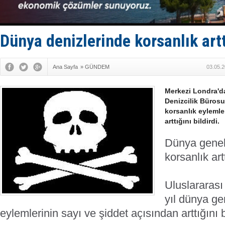
Yüzyıl son
Anadolu Te
Derince, I
Tüpraş, ha
Dünya denizlerinde korsanlık artt
İTU AUV, D
Ana Sayfa
»
GÜNDEM
03.05.2
Merkezi Londra'd
Denizcilik Bürosu
korsanlık eylemle
arttığını bildirdi.
Dünya genel
korsanlık art
Uluslararası
yıl dünya ge
eylemlerinin sayı ve şiddet açısından arttığını bi