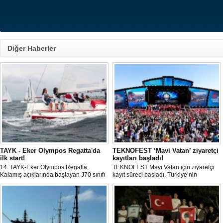
Diğer Haberler
TAYK - Eker Olympos Regatta'da
TEKNOFEST ‘Mavi Vatan’ ziyaretçi
ilk start!
kayıtları başladı!
14. TAYK-Eker Olympos Regatta,
TEKNOFEST Mavi Vatan için ziyaretçi
Kalamış açıklarında başlayan J70 sınıfı
kayıt süreci başladı. Türkiye’nin
yarışlarıyla ilk startını verdi. İstanbul'u 10
denizcilik ve savunma teknolojilerine
gün boyunca yelken coşkusuyla
odaklanan etkinliği, 20-23 Ağustos
buluşturacak organizasyonun ilk
tarihleri arasında Gölcük Tersanesi
gününde 9 tekne rüzgârla buluştu.
Komutanlığı’nda gerçekleştirilecek.