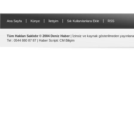
|
|
|
|
Ana Sayfa
Künye
İletişim
Sık Kullanılanlara Ekle
RSS
Tüm Hakları Saklıdır © 2004 Deniz Haber
| İzinsiz ve kaynak gösterilmeden yayınlan
Tel : 0544 880 87 87 |
Haber Scripti
:
CM Bilişim