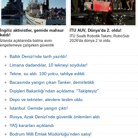
İngiliz aktivistler, gemide mahsur
İTU AUV, Dünya’da 2. oldu!
kaldı!
İTÜ Sualtı Robotik Takımı, RoboSub
İzlanda açıklarında balina avını
2026'da dünya 2.'si oldu.
engellemeye çalışırken güvenlik
güçlerince durdurulan Bandero adlı
protesto gemisindeki 21 çevre aktivisti,
Baltık Denizi'nde tarih yazıldı!
günlerdir gemiden çıkmalarına izin
verilmediğini ve temel haklarının ihlal
Limana dadandılar, 10 tekneyi soydular!
edildiğini öne sürdü. Mürettebatta iki
Britanyalı aktivist de bulunuyor.
Tekne, su aldı: 100 yolcu, tahliye edildi
Bacasında yangın çıkan Tanker, demirletildi
Dışişleri Bakanlığı'ndan açıklama: "Takipteyiz"
Depo ve tekneler, alevlere teslim oldu
İstanbul: Gemide yangın çıktı!
Rusya, Azak Denizi'nde güvenlik önlemleri aldı
YAŞ kararları açıklandı
Bodrum Milli Emlak Müdürlüğü’nden satış!