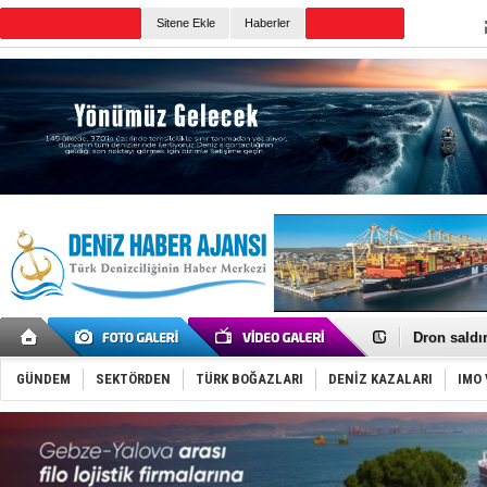
Sitene Ekle
Haberler
Günün Haberleri
Gemi tasar
Makine arı
Dron saldı
'REGAL 1' i
Gemide 5 t
GÜNDEM
SEKTÖRDEN
TÜRK BOĞAZLARI
DENİZ KAZALARI
IMO 
Yakıt barcı
Rus İHA’la
Karadeniz’
Tatil hesab
Rusya, göl