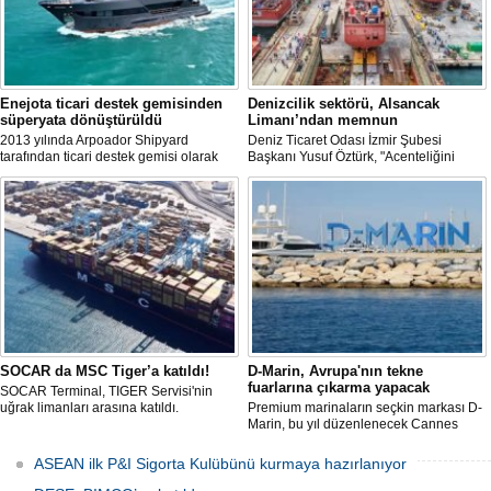
Enejota ticari destek gemisinden
Denizcilik sektörü, Alsancak
süperyata dönüştürüldü
Limanı’ndan memnun
2013 yılında Arpoador Shipyard
Deniz Ticaret Odası İzmir Şubesi
tarafından ticari destek gemisi olarak
Başkanı Yusuf Öztürk, "Acenteliğini
inşa edilen Enejota explorer süperyata
yaptığımız gemi sayesinde süreci
dönüştürülerek sahibine teslim edildi.
baştan sona takip etme fırsatı buldum.
İlk günden itibaren hizmet anlayışındaki
değişimi hissettik. Operasyonlar çok
hızlı şekilde tamamlandı" dedi
SOCAR da MSC Tiger’a katıldı!
D-Marin, Avrupa'nın tekne
fuarlarına çıkarma yapacak
SOCAR Terminal, TIGER Servisi'nin
uğrak limanları arasına katıldı.
Premium marinaların seçkin markası D-
Marin, bu yıl düzenlenecek Cannes
Yachting Festival ve Cenova
Uluslararası Tekne Fuarı'nda
ASEAN ilk P&I Sigorta Kulübünü kurmaya hazırlanıyor
ziyaretçileriyle yeniden buluşmaya
hazırlanıyor.