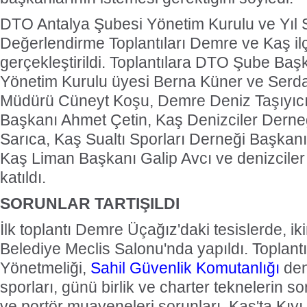
DTO Antalya Şubesi Yönetim Kurulu ve Yıl 
Değerlendirme Toplantıları Demre ve Kaş il
gerçekleştirildi. Toplantılara DTO Şube Baş
Yönetim Kurulu üyesi Berna Küner ve Serdar
Müdürü Cüneyt Koşu, Demre Deniz Taşıyıcıl
Başkanı Ahmet Çetin, Kaş Denizciler Derne
Sarıca, Kaş Sualtı Sporları Derneği Başkan
Kaş Liman Başkanı Galip Avcı ve denizciler i
katıldı.
SORUNLAR TARTIŞILDI
İlk toplantı Demre Üçağız'daki tesislerde, iki
Belediye Meclis Salonu'nda yapıldı. Toplant
Yönetmeliği,
Sahil Güvenlik Komutanlığı
dene
sporları, günü birlik ve charter teknelerin sor
ve portör muayeneleri sorunları, Kaş'ta Kıy