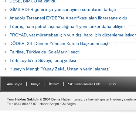
DESE, BIMCO’ya katıldı
GİMBİRDER gemi inşa yan sanayinin sorunlarını tartıştı
Anadolu Tersanesi EYDEP’te A sertifikası alan ilk tersane oldu
Tüpraş, ham petrol taşımacılığına 4 yeni tanker daha ekliyor
PROYAD, yat mürettebatı için yurt dışı harcı için düzenleme istiyor
DÖDER, 28. Dönem Yönetim Kurulu Başkanını seçti!
Fairline, Türkiye’de ‘SoleMarin’i seçti
Türk Loydu’na Süveyş tonaj yetkisi
Hüseyin Mengi: “Yapay Zekâ, Ustanın yerini alamaz”
|
|
|
|
Ana Sayfa
Künye
İletişim
Sık Kullanılanlara Ekle
RSS
Tüm Hakları Saklıdır © 2004 Deniz Haber
| İzinsiz ve kaynak gösterilmeden yayınlan
Tel : 0544 880 87 87 |
Haber Scripti
:
CM Bilişim