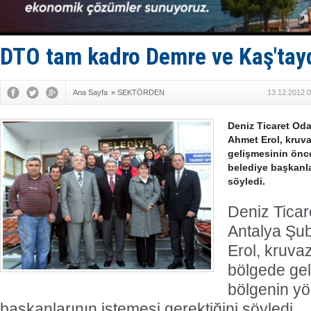
Enejota ti
Denizcilik
Türkiye’den
‘14. Olymp
DTO tam kadro Demre ve Kaş'tay
Taksi Botla
Ana Sayfa
»
SEKTÖRDEN
13.12.2012 0
Deniz Ticaret Od
Ahmet Erol, kruva
gelişmesinin önce
belediye başkanla
söyledi.
Deniz Tica
Antalya Şu
Erol, kruvaz
bölgede gel
bölgenin yö
başkanlarının istemesi gerektiğini söyledi.